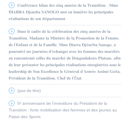
𝐂𝐨𝐧𝐟é𝐫𝐞𝐧𝐜𝐞 𝐛𝐢𝐥𝐚𝐧 𝐝𝐞𝐬 𝐜𝐢𝐧𝐪 𝐚𝐧𝐧é𝐞𝐬 𝐝𝐞 𝐥𝐚 𝐓𝐫𝐚𝐧𝐬𝐢𝐭𝐢𝐨𝐧 : 𝐌𝐦𝐞
𝐃𝐈𝐀𝐑𝐑𝐀 𝐃𝐣𝐞𝐧𝐞𝐛𝐚 𝐒𝐀𝐍𝐎𝐆𝐎 𝐦𝐞𝐭 𝐞𝐧 𝐥𝐮𝐦𝐢è𝐫𝐞 𝐥𝐞𝐬 𝐩𝐫𝐢𝐧𝐜𝐢𝐩𝐚𝐥𝐞𝐬
𝐫é𝐚𝐥𝐢𝐬𝐚𝐭𝐢𝐨𝐧𝐬 𝐝𝐞 𝐬𝐨𝐧 𝐝é𝐩𝐚𝐫𝐭𝐞𝐦𝐞𝐧𝐭.
𝐃𝐚𝐧𝐬 𝐥𝐞 𝐜𝐚𝐝𝐫𝐞 𝐝𝐞 𝐥𝐚 𝐜é𝐥é𝐛𝐫𝐚𝐭𝐢𝐨𝐧 𝐝𝐞𝐬 𝐜𝐢𝐧𝐪 𝐚𝐧𝐧é𝐞𝐬 𝐝𝐞 𝐥𝐚
𝐓𝐫𝐚𝐧𝐬𝐢𝐭𝐢𝐨𝐧, 𝐌𝐚𝐝𝐚𝐦𝐞 𝐥𝐚 𝐌𝐢𝐧𝐢𝐬𝐭𝐫𝐞 𝐝𝐞 𝐥𝐚 𝐏𝐫𝐨𝐦𝐨𝐭𝐢𝐨𝐧 𝐝𝐞 𝐥𝐚 𝐅𝐞𝐦𝐦𝐞,
𝐝𝐞 𝐥’𝐄𝐧𝐟𝐚𝐧𝐭 𝐞𝐭 𝐝𝐞 𝐥𝐚 𝐅𝐚𝐦𝐢𝐥𝐥𝐞, 𝐌𝐦𝐞 𝐃𝐢𝐚𝐫𝐫𝐚 𝐃𝐣é𝐧é𝐛𝐚 𝐒𝐚𝐧𝐨𝐠𝐨, 𝐚
𝐩𝐨𝐮𝐫𝐬𝐮𝐢𝐯𝐢 𝐬𝐞𝐬 𝐣𝐨𝐮𝐫𝐧é𝐞𝐬 𝐝’é𝐜𝐡𝐚𝐧𝐠𝐞𝐬 𝐚𝐯𝐞𝐜 𝐥𝐞𝐬 𝐟𝐞𝐦𝐦𝐞𝐬 𝐝𝐞𝐬 𝐦𝐚𝐫𝐜𝐡é𝐬
𝐞𝐧 𝐫𝐞𝐧𝐜𝐨𝐧𝐭𝐫𝐚𝐧𝐭 𝐜𝐞𝐥𝐥𝐞𝐬 𝐝𝐮 𝐦𝐚𝐫𝐜𝐡é 𝐝𝐞 𝐃𝐨𝐮𝐠𝐨𝐮𝐥𝐚𝐤𝐨𝐫𝐨 𝐏𝐥𝐚𝐭𝐞𝐚𝐮, 𝐚𝐟𝐢𝐧
𝐝𝐞 𝐥𝐞𝐮𝐫 𝐩𝐫é𝐬𝐞𝐧𝐭𝐞𝐫 𝐥𝐞𝐬 𝐩𝐫𝐢𝐧𝐜𝐢𝐩𝐚𝐥𝐞𝐬 𝐫é𝐚𝐥𝐢𝐬𝐚𝐭𝐢𝐨𝐧𝐬 𝐞𝐧𝐫𝐞𝐠𝐢𝐬𝐭𝐫é𝐞𝐬 𝐬𝐨𝐮𝐬 𝐥𝐞
𝐥𝐞𝐚𝐝𝐞𝐫𝐬𝐡𝐢𝐩 𝐝𝐞 𝐒𝐨𝐧 𝐄𝐱𝐜𝐞𝐥𝐥𝐞𝐧𝐜𝐞 𝐥𝐞 𝐆é𝐧é𝐫𝐚𝐥 𝐝’𝐀𝐫𝐦é𝐞 𝐀𝐬𝐬𝐢𝐦𝐢 𝐆𝐨ï𝐭𝐚,
𝐏𝐫é𝐬𝐢𝐝𝐞𝐧𝐭 𝐝𝐞 𝐥𝐚 𝐓𝐫𝐚𝐧𝐬𝐢𝐭𝐢𝐨𝐧, 𝐂𝐡𝐞𝐟 𝐝𝐞 𝐥’É𝐭𝐚𝐭.
(pas de titre)
5ᵉ anniversaire de l’investiture du Président de la
Transition : forte mobilisation des femmes et des jeunes au
Palais des Sports