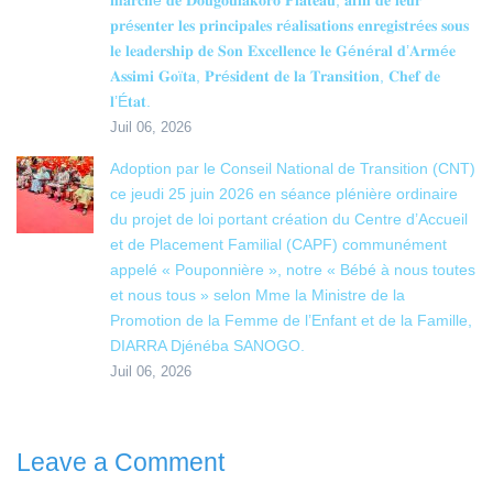
𝐩𝐫é𝐬𝐞𝐧𝐭𝐞𝐫 𝐥𝐞𝐬 𝐩𝐫𝐢𝐧𝐜𝐢𝐩𝐚𝐥𝐞𝐬 𝐫é𝐚𝐥𝐢𝐬𝐚𝐭𝐢𝐨𝐧𝐬 𝐞𝐧𝐫𝐞𝐠𝐢𝐬𝐭𝐫é𝐞𝐬 𝐬𝐨𝐮𝐬
𝐥𝐞 𝐥𝐞𝐚𝐝𝐞𝐫𝐬𝐡𝐢𝐩 𝐝𝐞 𝐒𝐨𝐧 𝐄𝐱𝐜𝐞𝐥𝐥𝐞𝐧𝐜𝐞 𝐥𝐞 𝐆é𝐧é𝐫𝐚𝐥 𝐝’𝐀𝐫𝐦é𝐞
𝐀𝐬𝐬𝐢𝐦𝐢 𝐆𝐨ï𝐭𝐚, 𝐏𝐫é𝐬𝐢𝐝𝐞𝐧𝐭 𝐝𝐞 𝐥𝐚 𝐓𝐫𝐚𝐧𝐬𝐢𝐭𝐢𝐨𝐧, 𝐂𝐡𝐞𝐟 𝐝𝐞
𝐥’É𝐭𝐚𝐭.
Juil 06, 2026
Adoption par le Conseil National de Transition (CNT)
ce jeudi 25 juin 2026 en séance plénière ordinaire
du projet de loi portant création du Centre d’Accueil
et de Placement Familial (CAPF) communément
appelé « Pouponnière », notre « Bébé à nous toutes
et nous tous » selon Mme la Ministre de la
Promotion de la Femme de l’Enfant et de la Famille,
DIARRA Djénéba SANOGO.
Juil 06, 2026
Leave a Comment