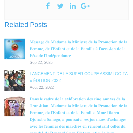
Related Posts
𝐌𝐞𝐬𝐬𝐚𝐠𝐞 𝐝𝐞 𝐌𝐚𝐝𝐚𝐦𝐞 𝐥𝐚 𝐌𝐢𝐧𝐢𝐬𝐭𝐫𝐞 𝐝𝐞 𝐥𝐚 𝐏𝐫𝐨𝐦𝐨𝐭𝐢𝐨𝐧 𝐝𝐞 𝐥𝐚
𝐅𝐞𝐦𝐦𝐞, 𝐝𝐞 𝐥’𝐄𝐧𝐟𝐚𝐧𝐭 𝐞𝐭 𝐝𝐞 𝐥𝐚 𝐅𝐚𝐦𝐢𝐥𝐥𝐞 𝐚̀ 𝐥’𝐨𝐜𝐜𝐚𝐬𝐢𝐨𝐧 𝐝𝐞 𝐥𝐚
𝐅𝐞̂𝐭𝐞 𝐝𝐞 𝐥’𝐈𝐧𝐝𝐞́𝐩𝐞𝐧𝐝𝐚𝐧𝐜𝐞
Sep 22, 2025
LANCEMENT DE LA SUPER COUPE ASSIMI GOITA
« ÉDITION 2022
Août 22, 2022
𝐃𝐚𝐧𝐬 𝐥𝐞 𝐜𝐚𝐝𝐫𝐞 𝐝𝐞 𝐥𝐚 𝐜é𝐥é𝐛𝐫𝐚𝐭𝐢𝐨𝐧 𝐝𝐞𝐬 𝐜𝐢𝐧𝐪 𝐚𝐧𝐧é𝐞𝐬 𝐝𝐞 𝐥𝐚
𝐓𝐫𝐚𝐧𝐬𝐢𝐭𝐢𝐨𝐧, 𝐌𝐚𝐝𝐚𝐦𝐞 𝐥𝐚 𝐌𝐢𝐧𝐢𝐬𝐭𝐫𝐞 𝐝𝐞 𝐥𝐚 𝐏𝐫𝐨𝐦𝐨𝐭𝐢𝐨𝐧 𝐝𝐞 𝐥𝐚
𝐅𝐞𝐦𝐦𝐞, 𝐝𝐞 𝐥’𝐄𝐧𝐟𝐚𝐧𝐭 𝐞𝐭 𝐝𝐞 𝐥𝐚 𝐅𝐚𝐦𝐢𝐥𝐥𝐞, 𝐌𝐦𝐞 𝐃𝐢𝐚𝐫𝐫𝐚
𝐃𝐣é𝐧é𝐛𝐚 𝐒𝐚𝐧𝐨𝐠𝐨, 𝐚 𝐩𝐨𝐮𝐫𝐬𝐮𝐢𝐯𝐢 𝐬𝐞𝐬 𝐣𝐨𝐮𝐫𝐧é𝐞𝐬 𝐝’é𝐜𝐡𝐚𝐧𝐠𝐞𝐬
𝐚𝐯𝐞𝐜 𝐥𝐞𝐬 𝐟𝐞𝐦𝐦𝐞𝐬 𝐝𝐞𝐬 𝐦𝐚𝐫𝐜𝐡é𝐬 𝐞𝐧 𝐫𝐞𝐧𝐜𝐨𝐧𝐭𝐫𝐚𝐧𝐭 𝐜𝐞𝐥𝐥𝐞𝐬 𝐝𝐮
𝐦𝐚𝐫𝐜𝐡é 𝐝𝐞 𝐃𝐨𝐮𝐠𝐨𝐮𝐥𝐚𝐤𝐨𝐫𝐨 𝐏𝐥𝐚𝐭𝐞𝐚𝐮, 𝐚𝐟𝐢𝐧 𝐝𝐞 𝐥𝐞𝐮𝐫