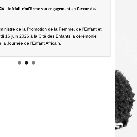
𝐬 𝐜𝐢𝐧𝐪 𝐚𝐧𝐧é𝐞𝐬 𝐝𝐞 𝐥𝐚 𝐓𝐫𝐚𝐧𝐬𝐢𝐭𝐢𝐨𝐧 :
l’investiture du Président de la
𝐛𝐚 𝐒𝐀𝐍𝐎𝐆𝐎 𝐦𝐞𝐭 𝐞𝐧 𝐥𝐮𝐦𝐢è𝐫𝐞 𝐥𝐞𝐬
mobilisation des femmes et des
𝐭𝐢𝐨𝐧𝐬 𝐝𝐞 𝐬𝐨𝐧 𝐝é𝐩𝐚𝐫𝐭𝐞𝐦𝐞𝐧𝐭.
es Sports
 du Président de la Transition : forte mobilisation des
s des Sports
Palais des Sports de Bamako a refusé du monde à
 cinquième anniversaire de l’investiture du Président