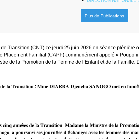
de Transition (CNT) ce jeudi 25 juin 2026 en séance plénière ord
t de Placement Familial (CAPF) communément appelé « Pouponni
nistre de la Promotion de la Femme de l’Enfant et de la Fami
 𝐝𝐞 𝐥𝐚 𝐓𝐫𝐚𝐧𝐬𝐢𝐭𝐢𝐨𝐧 : 𝐌𝐦𝐞 𝐃𝐈𝐀𝐑𝐑𝐀 𝐃𝐣𝐞𝐧𝐞𝐛𝐚 𝐒𝐀𝐍𝐎𝐆𝐎 𝐦𝐞𝐭 𝐞𝐧 𝐥𝐮𝐦𝐢è𝐫𝐞 𝐥𝐞
𝐬 𝐜𝐢𝐧𝐪 𝐚𝐧𝐧é𝐞𝐬 𝐝𝐞 𝐥𝐚 𝐓𝐫𝐚𝐧𝐬𝐢𝐭𝐢𝐨𝐧, 𝐌𝐚𝐝𝐚𝐦𝐞 𝐥𝐚 𝐌𝐢𝐧𝐢𝐬𝐭𝐫𝐞 𝐝𝐞 𝐥𝐚 𝐏𝐫𝐨𝐦𝐨𝐭𝐢
𝐨, 𝐚 𝐩𝐨𝐮𝐫𝐬𝐮𝐢𝐯𝐢 𝐬𝐞𝐬 𝐣𝐨𝐮𝐫𝐧é𝐞𝐬 𝐝’é𝐜𝐡𝐚𝐧𝐠𝐞𝐬 𝐚𝐯𝐞𝐜 𝐥𝐞𝐬 𝐟𝐞𝐦𝐦𝐞𝐬 𝐝𝐞𝐬 𝐦𝐚𝐫
𝐮𝐫 𝐩𝐫é𝐬𝐞𝐧𝐭𝐞𝐫 𝐥𝐞𝐬 𝐩𝐫𝐢𝐧𝐜𝐢𝐩𝐚𝐥𝐞𝐬 𝐫é𝐚𝐥𝐢𝐬𝐚𝐭𝐢𝐨𝐧𝐬 𝐞𝐧𝐫𝐞𝐠𝐢𝐬𝐭𝐫é𝐞𝐬 𝐬𝐨𝐮𝐬 𝐥𝐞 𝐥𝐞
 𝐥𝐚 𝐓𝐫𝐚𝐧𝐬𝐢𝐭𝐢𝐨𝐧, 𝐂𝐡𝐞𝐟 𝐝𝐞 𝐥’É𝐭𝐚𝐭.