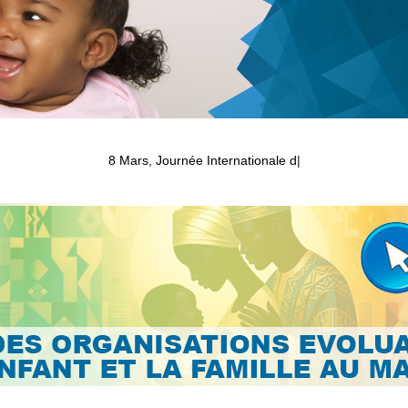
Éditio
|