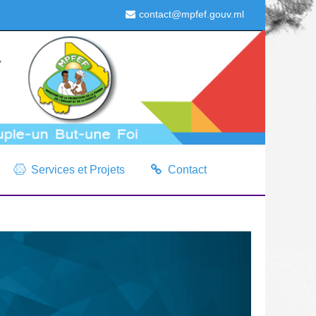
contact@mpfef.gouv.ml
Services et Projets
Contact