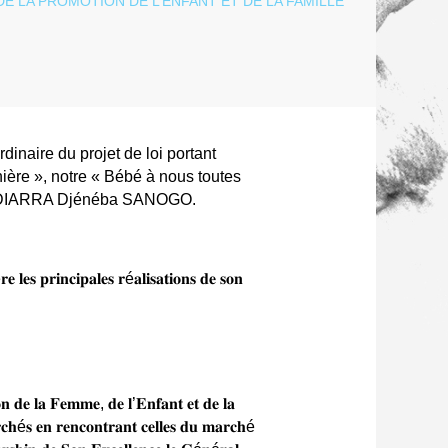
inaire du projet de loi portant
ère », notre « Bébé à nous toutes
lle, DIARRA Djénéba SANOGO.
𝐬 𝐩𝐫𝐢𝐧𝐜𝐢𝐩𝐚𝐥𝐞𝐬 𝐫é𝐚𝐥𝐢𝐬𝐚𝐭𝐢𝐨𝐧𝐬 𝐝𝐞 𝐬𝐨𝐧
𝐧 𝐝𝐞 𝐥𝐚 𝐅𝐞𝐦𝐦𝐞, 𝐝𝐞 𝐥’𝐄𝐧𝐟𝐚𝐧𝐭 𝐞𝐭 𝐝𝐞 𝐥𝐚
𝐡é𝐬 𝐞𝐧 𝐫𝐞𝐧𝐜𝐨𝐧𝐭𝐫𝐚𝐧𝐭 𝐜𝐞𝐥𝐥𝐞𝐬 𝐝𝐮 𝐦𝐚𝐫𝐜𝐡é
𝐝𝐞𝐫𝐬𝐡𝐢𝐩 𝐝𝐞 𝐒𝐨𝐧 𝐄𝐱𝐜𝐞𝐥𝐥𝐞𝐧𝐜𝐞 𝐥𝐞 𝐆é𝐧é𝐫𝐚𝐥