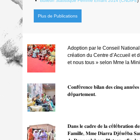
Adoption par le Conseil National 
création du Centre d’Accueil e
et nous tous » selon Mme la Mi
𝐂𝐨𝐧𝐟é𝐫𝐞𝐧𝐜𝐞 𝐛𝐢𝐥𝐚𝐧 𝐝𝐞𝐬 𝐜𝐢𝐧𝐪 𝐚𝐧𝐧é𝐞𝐬
𝐝é𝐩𝐚𝐫𝐭𝐞𝐦𝐞𝐧𝐭.
𝐃𝐚𝐧𝐬 𝐥𝐞 𝐜𝐚𝐝𝐫𝐞 𝐝𝐞 𝐥𝐚 𝐜é𝐥é𝐛𝐫𝐚𝐭𝐢𝐨𝐧 𝐝𝐞
𝐅𝐚𝐦𝐢𝐥𝐥𝐞, 𝐌𝐦𝐞 𝐃𝐢𝐚𝐫𝐫𝐚 𝐃𝐣é𝐧é𝐛𝐚 𝐒𝐚𝐧𝐨
𝐝𝐞 𝐃𝐨𝐮𝐠𝐨𝐮𝐥𝐚𝐤𝐨𝐫𝐨 𝐏𝐥𝐚𝐭𝐞𝐚𝐮, 𝐚𝐟𝐢𝐧 𝐝𝐞 𝐥
𝐝’𝐀𝐫𝐦é𝐞 𝐀𝐬𝐬𝐢𝐦𝐢 𝐆𝐨ï𝐭𝐚, 𝐏𝐫é𝐬𝐢𝐝𝐞𝐧𝐭 𝐝