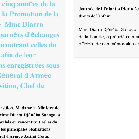
 𝐜𝐢𝐧𝐪 𝐚𝐧𝐧é𝐞𝐬 𝐝𝐞 𝐥𝐚
 𝐩𝐫𝐨𝐭𝐞𝐜𝐭𝐢𝐨𝐧 𝐝𝐞 𝐥𝐚
𝐂𝐨𝐧𝐟é𝐫𝐞𝐧𝐜𝐞 𝐛𝐢𝐥𝐚𝐧 𝐝
du Centre d’Accueil
5ᵉ anniversaire de 
 𝐥𝐚 𝐏𝐫𝐨𝐦𝐨𝐭𝐢𝐨𝐧 𝐝𝐞 𝐥𝐚
𝐌𝐦𝐞 𝐃𝐈𝐀𝐑𝐑𝐀 𝐃𝐣𝐞𝐧
) communément
Transition : forte 
𝐞, 𝐌𝐦𝐞 𝐃𝐢𝐚𝐫𝐫𝐚
𝐩𝐫𝐢𝐧𝐜𝐢𝐩𝐚𝐥𝐞𝐬 𝐫é𝐚𝐥𝐢𝐬
Bébé à nous toutes
𝐥𝐞 𝐞𝐭 𝐝𝐞𝐬 𝐞𝐧𝐟𝐚𝐧𝐭𝐬
jeunes au Palais d
𝐨𝐮𝐫𝐧é𝐞𝐬 𝐝’é𝐜𝐡𝐚𝐧𝐠𝐞𝐬
tre de la
5ᵉ anniversaire de l’investiture
𝐨𝐧𝐭𝐫𝐚𝐧𝐭 𝐜𝐞𝐥𝐥𝐞𝐬 𝐝𝐮
 et de la Famille,
femmes et des jeunes au Palai
rnationale des Familles, une
𝐟𝐢𝐧 𝐝𝐞 𝐥𝐞𝐮𝐫
ntre National de Documentation
𝐧𝐬 𝐞𝐧𝐫𝐞𝐠𝐢𝐬𝐭𝐫é𝐞𝐬 𝐬𝐨𝐮𝐬
𝐞 𝐆é𝐧é𝐫𝐚𝐥 𝐝’𝐀𝐫𝐦é𝐞
Ce dimanche 7 juin 2026, le 
l’occasion de la célébration du
𝐢𝐭𝐢𝐨𝐧, 𝐂𝐡𝐞𝐟 𝐝𝐞
de la Transition,