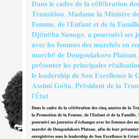
𝐃𝐚𝐧𝐬 𝐥𝐞 𝐜𝐚𝐝𝐫𝐞 𝐝𝐞 𝐥𝐚 𝐜é𝐥é𝐛𝐫𝐚𝐭𝐢𝐨𝐧 𝐝𝐞
𝐂𝐨𝐧𝐟é𝐫𝐞𝐧𝐜𝐞-𝐝é𝐛𝐚𝐭 𝐬𝐮𝐫 𝐥𝐞𝐬 𝐞𝐧𝐣𝐞𝐮𝐱 𝐝𝐞
du projet de loi portant création 
𝐓𝐫𝐚𝐧𝐬𝐢𝐭𝐢𝐨𝐧, 𝐌𝐚𝐝𝐚𝐦𝐞 𝐥𝐚 𝐌𝐢𝐧𝐢𝐬𝐭𝐫𝐞 𝐝𝐞
𝐟𝐚𝐦𝐢𝐥𝐥𝐞 𝐞𝐭 𝐝𝐞𝐬 𝐞𝐧𝐟𝐚𝐧𝐭𝐬
et de Placement Familial (CAPF
𝐅𝐞𝐦𝐦𝐞, 𝐝𝐞 𝐥’𝐄𝐧𝐟𝐚𝐧𝐭 𝐞𝐭 𝐝𝐞 𝐥𝐚 𝐅𝐚𝐦𝐢𝐥
appelé « Pouponnière », notre « 
𝐂𝐨𝐧𝐟é𝐫𝐞𝐧𝐜𝐞-𝐝é𝐛𝐚𝐭 𝐬𝐮𝐫 𝐥𝐞𝐬 𝐞𝐧𝐣𝐞𝐮𝐱 𝐝𝐞 𝐩𝐫𝐨𝐭𝐞𝐜𝐭𝐢𝐨𝐧 𝐝𝐞 𝐥𝐚 𝐟𝐚𝐦𝐢𝐥
𝐃𝐣é𝐧é𝐛𝐚 𝐒𝐚𝐧𝐨𝐠𝐨, 𝐚 𝐩𝐨𝐮𝐫𝐬𝐮𝐢𝐯𝐢 𝐬𝐞𝐬 
et nous tous » selon Mme la Minis
𝐚𝐯𝐞𝐜 𝐥𝐞𝐬 𝐟𝐞𝐦𝐦𝐞𝐬 𝐝𝐞𝐬 𝐦𝐚𝐫𝐜𝐡é𝐬 𝐞𝐧 𝐫𝐞𝐧
Promotion de la Femme de l’Enfant
Dans le prolongement des activités de la Journée Inte
𝐦𝐚𝐫𝐜𝐡é 𝐝𝐞 𝐃𝐨𝐮𝐠𝐨𝐮𝐥𝐚𝐤𝐨𝐫𝐨 𝐏𝐥𝐚𝐭𝐞𝐚𝐮, 
DIARRA Djénéba SANOGO.
conférence-débat s’est tenue dans l’après-midi au Ce
𝐩𝐫é𝐬𝐞𝐧𝐭𝐞𝐫 𝐥𝐞𝐬 𝐩𝐫𝐢𝐧𝐜𝐢𝐩𝐚𝐥𝐞𝐬 𝐫é𝐚𝐥𝐢𝐬𝐚𝐭𝐢
et d’Information sur la Femme et l’Enfant (CNDIFE).
𝐥𝐞 𝐥𝐞𝐚𝐝𝐞𝐫𝐬𝐡𝐢𝐩 𝐝𝐞 𝐒𝐨𝐧 𝐄𝐱𝐜𝐞𝐥𝐥𝐞𝐧𝐜𝐞 
𝐀𝐬𝐬𝐢𝐦𝐢 𝐆𝐨ï𝐭𝐚, 𝐏𝐫é𝐬𝐢𝐝𝐞𝐧𝐭 𝐝𝐞 𝐥𝐚 𝐓𝐫𝐚𝐧
𝐥’É𝐭𝐚𝐭.
Cette rencontre a réuni autorités,