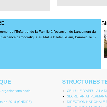
RE
St
mme, de l’Enfant et de la Famille à l'occasion du Lancement du
ourvernance démocratique au Mali à l'Hôtel Salam, Bamako, le 17
EQUE
STRUCTURES T
organisations socio -
CELLULE D’APPUI A LA
SECRETARIAT PERMANAN
nts en 2014 (CNDIFE)
DIRECTION NATIONALE 
DIRECTION NATIONALE D