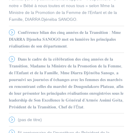
notre « Bébé à nous toutes et nous tous » selon Mme la
Ministre de la Promotion de la Femme de l’Enfant et de la
Famille, DIARRA Djénéba SANOGO.
𝐂𝐨𝐧𝐟é𝐫𝐞𝐧𝐜𝐞 𝐛𝐢𝐥𝐚𝐧 𝐝𝐞𝐬 𝐜𝐢𝐧𝐪 𝐚𝐧𝐧é𝐞𝐬 𝐝𝐞 𝐥𝐚 𝐓𝐫𝐚𝐧𝐬𝐢𝐭𝐢𝐨𝐧 : 𝐌𝐦𝐞
𝐃𝐈𝐀𝐑𝐑𝐀 𝐃𝐣𝐞𝐧𝐞𝐛𝐚 𝐒𝐀𝐍𝐎𝐆𝐎 𝐦𝐞𝐭 𝐞𝐧 𝐥𝐮𝐦𝐢è𝐫𝐞 𝐥𝐞𝐬 𝐩𝐫𝐢𝐧𝐜𝐢𝐩𝐚𝐥𝐞𝐬
𝐫é𝐚𝐥𝐢𝐬𝐚𝐭𝐢𝐨𝐧𝐬 𝐝𝐞 𝐬𝐨𝐧 𝐝é𝐩𝐚𝐫𝐭𝐞𝐦𝐞𝐧𝐭.
𝐃𝐚𝐧𝐬 𝐥𝐞 𝐜𝐚𝐝𝐫𝐞 𝐝𝐞 𝐥𝐚 𝐜é𝐥é𝐛𝐫𝐚𝐭𝐢𝐨𝐧 𝐝𝐞𝐬 𝐜𝐢𝐧𝐪 𝐚𝐧𝐧é𝐞𝐬 𝐝𝐞 𝐥𝐚
𝐓𝐫𝐚𝐧𝐬𝐢𝐭𝐢𝐨𝐧, 𝐌𝐚𝐝𝐚𝐦𝐞 𝐥𝐚 𝐌𝐢𝐧𝐢𝐬𝐭𝐫𝐞 𝐝𝐞 𝐥𝐚 𝐏𝐫𝐨𝐦𝐨𝐭𝐢𝐨𝐧 𝐝𝐞 𝐥𝐚 𝐅𝐞𝐦𝐦𝐞,
𝐝𝐞 𝐥’𝐄𝐧𝐟𝐚𝐧𝐭 𝐞𝐭 𝐝𝐞 𝐥𝐚 𝐅𝐚𝐦𝐢𝐥𝐥𝐞, 𝐌𝐦𝐞 𝐃𝐢𝐚𝐫𝐫𝐚 𝐃𝐣é𝐧é𝐛𝐚 𝐒𝐚𝐧𝐨𝐠𝐨, 𝐚
𝐩𝐨𝐮𝐫𝐬𝐮𝐢𝐯𝐢 𝐬𝐞𝐬 𝐣𝐨𝐮𝐫𝐧é𝐞𝐬 𝐝’é𝐜𝐡𝐚𝐧𝐠𝐞𝐬 𝐚𝐯𝐞𝐜 𝐥𝐞𝐬 𝐟𝐞𝐦𝐦𝐞𝐬 𝐝𝐞𝐬 𝐦𝐚𝐫𝐜𝐡é𝐬
𝐞𝐧 𝐫𝐞𝐧𝐜𝐨𝐧𝐭𝐫𝐚𝐧𝐭 𝐜𝐞𝐥𝐥𝐞𝐬 𝐝𝐮 𝐦𝐚𝐫𝐜𝐡é 𝐝𝐞 𝐃𝐨𝐮𝐠𝐨𝐮𝐥𝐚𝐤𝐨𝐫𝐨 𝐏𝐥𝐚𝐭𝐞𝐚𝐮, 𝐚𝐟𝐢𝐧
𝐝𝐞 𝐥𝐞𝐮𝐫 𝐩𝐫é𝐬𝐞𝐧𝐭𝐞𝐫 𝐥𝐞𝐬 𝐩𝐫𝐢𝐧𝐜𝐢𝐩𝐚𝐥𝐞𝐬 𝐫é𝐚𝐥𝐢𝐬𝐚𝐭𝐢𝐨𝐧𝐬 𝐞𝐧𝐫𝐞𝐠𝐢𝐬𝐭𝐫é𝐞𝐬 𝐬𝐨𝐮𝐬 𝐥𝐞
𝐥𝐞𝐚𝐝𝐞𝐫𝐬𝐡𝐢𝐩 𝐝𝐞 𝐒𝐨𝐧 𝐄𝐱𝐜𝐞𝐥𝐥𝐞𝐧𝐜𝐞 𝐥𝐞 𝐆é𝐧é𝐫𝐚𝐥 𝐝’𝐀𝐫𝐦é𝐞 𝐀𝐬𝐬𝐢𝐦𝐢 𝐆𝐨ï𝐭𝐚,
𝐏𝐫é𝐬𝐢𝐝𝐞𝐧𝐭 𝐝𝐞 𝐥𝐚 𝐓𝐫𝐚𝐧𝐬𝐢𝐭𝐢𝐨𝐧, 𝐂𝐡𝐞𝐟 𝐝𝐞 𝐥’É𝐭𝐚𝐭.
(pas de titre)
5ᵉ anniversaire de l’investiture du Président de la