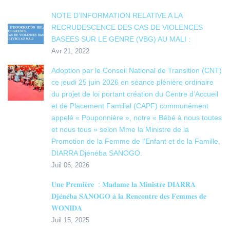
NOTE D’INFORMATION RELATIVE A LA
RECRUDESCENCE DES CAS DE VIOLENCES
BASEES SUR LE GENRE (VBG) AU MALI :
Avr 21, 2022
Adoption par le Conseil National de Transition (CNT)
ce jeudi 25 juin 2026 en séance plénière ordinaire
du projet de loi portant création du Centre d’Accueil
et de Placement Familial (CAPF) communément
appelé « Pouponnière », notre « Bébé à nous toutes
et nous tous » selon Mme la Ministre de la
Promotion de la Femme de l’Enfant et de la Famille,
DIARRA Djénéba SANOGO.
Juil 06, 2026
𝐔𝐧𝐞 𝐏𝐫𝐞𝐦𝐢𝐞̀𝐫𝐞 : 𝐌𝐚𝐝𝐚𝐦𝐞 𝐥𝐚 𝐌𝐢𝐧𝐢𝐬𝐭𝐫𝐞 𝐃𝐈𝐀𝐑𝐑𝐀
𝐃𝐣𝐞́𝐧𝐞́𝐛𝐚 𝐒𝐀𝐍𝐎𝐆𝐎 𝐚̀ 𝐥𝐚 𝐑𝐞𝐧𝐜𝐨𝐧𝐭𝐫𝐞 𝐝𝐞𝐬 𝐅𝐞𝐦𝐦𝐞𝐬 𝐝𝐞
𝐖𝐎𝐍𝐈𝐃𝐀
Juil 15, 2025