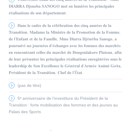
𝐃𝐈𝐀𝐑𝐑𝐀 𝐃𝐣𝐞𝐧𝐞𝐛𝐚 𝐒𝐀𝐍𝐎𝐆𝐎 𝐦𝐞𝐭 𝐞𝐧 𝐥𝐮𝐦𝐢è𝐫𝐞 𝐥𝐞𝐬 𝐩𝐫𝐢𝐧𝐜𝐢𝐩𝐚𝐥𝐞𝐬
𝐫é𝐚𝐥𝐢𝐬𝐚𝐭𝐢𝐨𝐧𝐬 𝐝𝐞 𝐬𝐨𝐧 𝐝é𝐩𝐚𝐫𝐭𝐞𝐦𝐞𝐧𝐭.
𝐃𝐚𝐧𝐬 𝐥𝐞 𝐜𝐚𝐝𝐫𝐞 𝐝𝐞 𝐥𝐚 𝐜é𝐥é𝐛𝐫𝐚𝐭𝐢𝐨𝐧 𝐝𝐞𝐬 𝐜𝐢𝐧𝐪 𝐚𝐧𝐧é𝐞𝐬 𝐝𝐞 𝐥𝐚
𝐓𝐫𝐚𝐧𝐬𝐢𝐭𝐢𝐨𝐧, 𝐌𝐚𝐝𝐚𝐦𝐞 𝐥𝐚 𝐌𝐢𝐧𝐢𝐬𝐭𝐫𝐞 𝐝𝐞 𝐥𝐚 𝐏𝐫𝐨𝐦𝐨𝐭𝐢𝐨𝐧 𝐝𝐞 𝐥𝐚 𝐅𝐞𝐦𝐦𝐞,
𝐝𝐞 𝐥’𝐄𝐧𝐟𝐚𝐧𝐭 𝐞𝐭 𝐝𝐞 𝐥𝐚 𝐅𝐚𝐦𝐢𝐥𝐥𝐞, 𝐌𝐦𝐞 𝐃𝐢𝐚𝐫𝐫𝐚 𝐃𝐣é𝐧é𝐛𝐚 𝐒𝐚𝐧𝐨𝐠𝐨, 𝐚
𝐩𝐨𝐮𝐫𝐬𝐮𝐢𝐯𝐢 𝐬𝐞𝐬 𝐣𝐨𝐮𝐫𝐧é𝐞𝐬 𝐝’é𝐜𝐡𝐚𝐧𝐠𝐞𝐬 𝐚𝐯𝐞𝐜 𝐥𝐞𝐬 𝐟𝐞𝐦𝐦𝐞𝐬 𝐝𝐞𝐬 𝐦𝐚𝐫𝐜𝐡é𝐬
𝐞𝐧 𝐫𝐞𝐧𝐜𝐨𝐧𝐭𝐫𝐚𝐧𝐭 𝐜𝐞𝐥𝐥𝐞𝐬 𝐝𝐮 𝐦𝐚𝐫𝐜𝐡é 𝐝𝐞 𝐃𝐨𝐮𝐠𝐨𝐮𝐥𝐚𝐤𝐨𝐫𝐨 𝐏𝐥𝐚𝐭𝐞𝐚𝐮, 𝐚𝐟𝐢𝐧
𝐝𝐞 𝐥𝐞𝐮𝐫 𝐩𝐫é𝐬𝐞𝐧𝐭𝐞𝐫 𝐥𝐞𝐬 𝐩𝐫𝐢𝐧𝐜𝐢𝐩𝐚𝐥𝐞𝐬 𝐫é𝐚𝐥𝐢𝐬𝐚𝐭𝐢𝐨𝐧𝐬 𝐞𝐧𝐫𝐞𝐠𝐢𝐬𝐭𝐫é𝐞𝐬 𝐬𝐨𝐮𝐬 𝐥𝐞
𝐥𝐞𝐚𝐝𝐞𝐫𝐬𝐡𝐢𝐩 𝐝𝐞 𝐒𝐨𝐧 𝐄𝐱𝐜𝐞𝐥𝐥𝐞𝐧𝐜𝐞 𝐥𝐞 𝐆é𝐧é𝐫𝐚𝐥 𝐝’𝐀𝐫𝐦é𝐞 𝐀𝐬𝐬𝐢𝐦𝐢 𝐆𝐨ï𝐭𝐚,
𝐏𝐫é𝐬𝐢𝐝𝐞𝐧𝐭 𝐝𝐞 𝐥𝐚 𝐓𝐫𝐚𝐧𝐬𝐢𝐭𝐢𝐨𝐧, 𝐂𝐡𝐞𝐟 𝐝𝐞 𝐥’É𝐭𝐚𝐭.
(pas de titre)
5ᵉ anniversaire de l’investiture du Président de la
Transition : forte mobilisation des femmes et des jeunes au
Palais des Sports