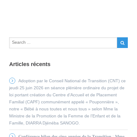
Articles récents
Adoption par le Conseil National de Transition (CNT) ce
jeudi 25 juin 2026 en séance plénière ordinaire du projet de
loi portant création du Centre d’Accueil et de Placement
Familial (CAPF) communément appelé « Pouponnière »,
notre « Bébé à nous toutes et nous tous » selon Mme la
Ministre de la Promotion de la Femme de l’Enfant et de la
Famille, DIARRA Djénéba SANOGO.
𝐂𝐨𝐧𝐟é𝐫𝐞𝐧𝐜𝐞 𝐛𝐢𝐥𝐚𝐧 𝐝𝐞𝐬 𝐜𝐢𝐧𝐪 𝐚𝐧𝐧é𝐞𝐬 𝐝𝐞 𝐥𝐚 𝐓𝐫𝐚𝐧𝐬𝐢𝐭𝐢𝐨𝐧 : 𝐌𝐦𝐞