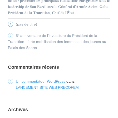
𝐝𝐞 𝐥𝐞𝐮𝐫 𝐩𝐫é𝐬𝐞𝐧𝐭𝐞𝐫 𝐥𝐞𝐬 𝐩𝐫𝐢𝐧𝐜𝐢𝐩𝐚𝐥𝐞𝐬 𝐫é𝐚𝐥𝐢𝐬𝐚𝐭𝐢𝐨𝐧𝐬 𝐞𝐧𝐫𝐞𝐠𝐢𝐬𝐭𝐫é𝐞𝐬 𝐬𝐨𝐮𝐬 𝐥𝐞
𝐥𝐞𝐚𝐝𝐞𝐫𝐬𝐡𝐢𝐩 𝐝𝐞 𝐒𝐨𝐧 𝐄𝐱𝐜𝐞𝐥𝐥𝐞𝐧𝐜𝐞 𝐥𝐞 𝐆é𝐧é𝐫𝐚𝐥 𝐝’𝐀𝐫𝐦é𝐞 𝐀𝐬𝐬𝐢𝐦𝐢 𝐆𝐨ï𝐭𝐚,
𝐏𝐫é𝐬𝐢𝐝𝐞𝐧𝐭 𝐝𝐞 𝐥𝐚 𝐓𝐫𝐚𝐧𝐬𝐢𝐭𝐢𝐨𝐧, 𝐂𝐡𝐞𝐟 𝐝𝐞 𝐥’É𝐭𝐚𝐭.
(pas de titre)
5ᵉ anniversaire de l’investiture du Président de la
Transition : forte mobilisation des femmes et des jeunes au
Palais des Sports
Commentaires récents
Un commentateur WordPress
dans
LANCEMENT SITE WEB PRECOFEM
Archives