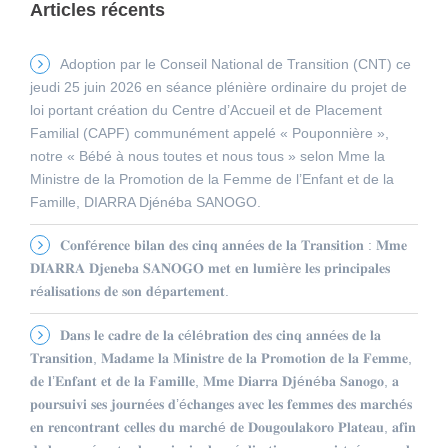
Articles récents
Adoption par le Conseil National de Transition (CNT) ce
jeudi 25 juin 2026 en séance plénière ordinaire du projet de
loi portant création du Centre d’Accueil et de Placement
Familial (CAPF) communément appelé « Pouponnière »,
notre « Bébé à nous toutes et nous tous » selon Mme la
Ministre de la Promotion de la Femme de l’Enfant et de la
Famille, DIARRA Djénéba SANOGO.
𝐂𝐨𝐧𝐟é𝐫𝐞𝐧𝐜𝐞 𝐛𝐢𝐥𝐚𝐧 𝐝𝐞𝐬 𝐜𝐢𝐧𝐪 𝐚𝐧𝐧é𝐞𝐬 𝐝𝐞 𝐥𝐚 𝐓𝐫𝐚𝐧𝐬𝐢𝐭𝐢𝐨𝐧 : 𝐌𝐦𝐞
𝐃𝐈𝐀𝐑𝐑𝐀 𝐃𝐣𝐞𝐧𝐞𝐛𝐚 𝐒𝐀𝐍𝐎𝐆𝐎 𝐦𝐞𝐭 𝐞𝐧 𝐥𝐮𝐦𝐢è𝐫𝐞 𝐥𝐞𝐬 𝐩𝐫𝐢𝐧𝐜𝐢𝐩𝐚𝐥𝐞𝐬
𝐫é𝐚𝐥𝐢𝐬𝐚𝐭𝐢𝐨𝐧𝐬 𝐝𝐞 𝐬𝐨𝐧 𝐝é𝐩𝐚𝐫𝐭𝐞𝐦𝐞𝐧𝐭.
𝐃𝐚𝐧𝐬 𝐥𝐞 𝐜𝐚𝐝𝐫𝐞 𝐝𝐞 𝐥𝐚 𝐜é𝐥é𝐛𝐫𝐚𝐭𝐢𝐨𝐧 𝐝𝐞𝐬 𝐜𝐢𝐧𝐪 𝐚𝐧𝐧é𝐞𝐬 𝐝𝐞 𝐥𝐚
𝐓𝐫𝐚𝐧𝐬𝐢𝐭𝐢𝐨𝐧, 𝐌𝐚𝐝𝐚𝐦𝐞 𝐥𝐚 𝐌𝐢𝐧𝐢𝐬𝐭𝐫𝐞 𝐝𝐞 𝐥𝐚 𝐏𝐫𝐨𝐦𝐨𝐭𝐢𝐨𝐧 𝐝𝐞 𝐥𝐚 𝐅𝐞𝐦𝐦𝐞,
𝐝𝐞 𝐥’𝐄𝐧𝐟𝐚𝐧𝐭 𝐞𝐭 𝐝𝐞 𝐥𝐚 𝐅𝐚𝐦𝐢𝐥𝐥𝐞, 𝐌𝐦𝐞 𝐃𝐢𝐚𝐫𝐫𝐚 𝐃𝐣é𝐧é𝐛𝐚 𝐒𝐚𝐧𝐨𝐠𝐨, 𝐚
𝐩𝐨𝐮𝐫𝐬𝐮𝐢𝐯𝐢 𝐬𝐞𝐬 𝐣𝐨𝐮𝐫𝐧é𝐞𝐬 𝐝’é𝐜𝐡𝐚𝐧𝐠𝐞𝐬 𝐚𝐯𝐞𝐜 𝐥𝐞𝐬 𝐟𝐞𝐦𝐦𝐞𝐬 𝐝𝐞𝐬 𝐦𝐚𝐫𝐜𝐡é𝐬
𝐞𝐧 𝐫𝐞𝐧𝐜𝐨𝐧𝐭𝐫𝐚𝐧𝐭 𝐜𝐞𝐥𝐥𝐞𝐬 𝐝𝐮 𝐦𝐚𝐫𝐜𝐡é 𝐝𝐞 𝐃𝐨𝐮𝐠𝐨𝐮𝐥𝐚𝐤𝐨𝐫𝐨 𝐏𝐥𝐚𝐭𝐞𝐚𝐮, 𝐚𝐟𝐢𝐧