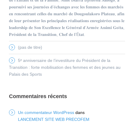
𝐩𝐨𝐮𝐫𝐬𝐮𝐢𝐯𝐢 𝐬𝐞𝐬 𝐣𝐨𝐮𝐫𝐧é𝐞𝐬 𝐝’é𝐜𝐡𝐚𝐧𝐠𝐞𝐬 𝐚𝐯𝐞𝐜 𝐥𝐞𝐬 𝐟𝐞𝐦𝐦𝐞𝐬 𝐝𝐞𝐬 𝐦𝐚𝐫𝐜𝐡é𝐬
𝐞𝐧 𝐫𝐞𝐧𝐜𝐨𝐧𝐭𝐫𝐚𝐧𝐭 𝐜𝐞𝐥𝐥𝐞𝐬 𝐝𝐮 𝐦𝐚𝐫𝐜𝐡é 𝐝𝐞 𝐃𝐨𝐮𝐠𝐨𝐮𝐥𝐚𝐤𝐨𝐫𝐨 𝐏𝐥𝐚𝐭𝐞𝐚𝐮, 𝐚𝐟𝐢𝐧
𝐝𝐞 𝐥𝐞𝐮𝐫 𝐩𝐫é𝐬𝐞𝐧𝐭𝐞𝐫 𝐥𝐞𝐬 𝐩𝐫𝐢𝐧𝐜𝐢𝐩𝐚𝐥𝐞𝐬 𝐫é𝐚𝐥𝐢𝐬𝐚𝐭𝐢𝐨𝐧𝐬 𝐞𝐧𝐫𝐞𝐠𝐢𝐬𝐭𝐫é𝐞𝐬 𝐬𝐨𝐮𝐬 𝐥𝐞
𝐥𝐞𝐚𝐝𝐞𝐫𝐬𝐡𝐢𝐩 𝐝𝐞 𝐒𝐨𝐧 𝐄𝐱𝐜𝐞𝐥𝐥𝐞𝐧𝐜𝐞 𝐥𝐞 𝐆é𝐧é𝐫𝐚𝐥 𝐝’𝐀𝐫𝐦é𝐞 𝐀𝐬𝐬𝐢𝐦𝐢 𝐆𝐨ï𝐭𝐚,
𝐏𝐫é𝐬𝐢𝐝𝐞𝐧𝐭 𝐝𝐞 𝐥𝐚 𝐓𝐫𝐚𝐧𝐬𝐢𝐭𝐢𝐨𝐧, 𝐂𝐡𝐞𝐟 𝐝𝐞 𝐥’É𝐭𝐚𝐭.
(pas de titre)
5ᵉ anniversaire de l’investiture du Président de la
Transition : forte mobilisation des femmes et des jeunes au
Palais des Sports
Commentaires récents
Un commentateur WordPress
dans
LANCEMENT SITE WEB PRECOFEM