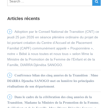
Articles récents
Adoption par le Conseil National de Transition (CNT) ce
jeudi 25 juin 2026 en séance plénière ordinaire du projet de
loi portant création du Centre d’Accueil et de Placement
Familial (CAPF) communément appelé « Pouponnière »,
notre « Bébé à nous toutes et nous tous » selon Mme la
Ministre de la Promotion de la Femme de l’Enfant et de la
Famille, DIARRA Djénéba SANOGO.
𝐂𝐨𝐧𝐟é𝐫𝐞𝐧𝐜𝐞 𝐛𝐢𝐥𝐚𝐧 𝐝𝐞𝐬 𝐜𝐢𝐧𝐪 𝐚𝐧𝐧é𝐞𝐬 𝐝𝐞 𝐥𝐚 𝐓𝐫𝐚𝐧𝐬𝐢𝐭𝐢𝐨𝐧 : 𝐌𝐦𝐞
𝐃𝐈𝐀𝐑𝐑𝐀 𝐃𝐣𝐞𝐧𝐞𝐛𝐚 𝐒𝐀𝐍𝐎𝐆𝐎 𝐦𝐞𝐭 𝐞𝐧 𝐥𝐮𝐦𝐢è𝐫𝐞 𝐥𝐞𝐬 𝐩𝐫𝐢𝐧𝐜𝐢𝐩𝐚𝐥𝐞𝐬
𝐫é𝐚𝐥𝐢𝐬𝐚𝐭𝐢𝐨𝐧𝐬 𝐝𝐞 𝐬𝐨𝐧 𝐝é𝐩𝐚𝐫𝐭𝐞𝐦𝐞𝐧𝐭.
𝐃𝐚𝐧𝐬 𝐥𝐞 𝐜𝐚𝐝𝐫𝐞 𝐝𝐞 𝐥𝐚 𝐜é𝐥é𝐛𝐫𝐚𝐭𝐢𝐨𝐧 𝐝𝐞𝐬 𝐜𝐢𝐧𝐪 𝐚𝐧𝐧é𝐞𝐬 𝐝𝐞 𝐥𝐚
𝐓𝐫𝐚𝐧𝐬𝐢𝐭𝐢𝐨𝐧, 𝐌𝐚𝐝𝐚𝐦𝐞 𝐥𝐚 𝐌𝐢𝐧𝐢𝐬𝐭𝐫𝐞 𝐝𝐞 𝐥𝐚 𝐏𝐫𝐨𝐦𝐨𝐭𝐢𝐨𝐧 𝐝𝐞 𝐥𝐚 𝐅𝐞𝐦𝐦𝐞,
𝐝𝐞 𝐥’𝐄𝐧𝐟𝐚𝐧𝐭 𝐞𝐭 𝐝𝐞 𝐥𝐚 𝐅𝐚𝐦𝐢𝐥𝐥𝐞, 𝐌𝐦𝐞 𝐃𝐢𝐚𝐫𝐫𝐚 𝐃𝐣é𝐧é𝐛𝐚 𝐒𝐚𝐧𝐨𝐠𝐨, 𝐚