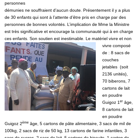
personnes
démunies ne souffraient d’aucun doute. Présentement il y a plus
de 30 enfants qui sont à l’attente d’être pris en charge par des
personnes de bonnes volontés. L’implication de Mme la Ministre
est très significative et encourage la communauté qui à en charge
ces enfants. Son soutien est
inestimable. Le matériel vivre et non
vivre composé
de : 8 sacs de
couches
jetables (soit
2136 unités),
70 biberons, 7
cartons de lait
en poudre
er
Guigoz 1
âge,
8 cartons de lait
en poudre
ème
Guigoz 2
âge, 5 cartons de pâte alimentaire, 3 sacs de mil de
100kg, 2 sacs de riz de 50 kg, 13 cartons de farine infantiles, 3
sacs de sucres, 2 sacs de lait, 5 cartons de biscuits, 1 carton de