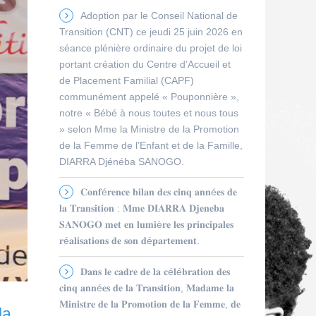
Adoption par le Conseil National de
Transition (CNT) ce jeudi 25 juin 2026 en
séance plénière ordinaire du projet de loi
portant création du Centre d’Accueil et
de Placement Familial (CAPF)
communément appelé « Pouponnière »,
notre « Bébé à nous toutes et nous tous
» selon Mme la Ministre de la Promotion
de la Femme de l’Enfant et de la Famille,
DIARRA Djénéba SANOGO.
𝐂𝐨𝐧𝐟é𝐫𝐞𝐧𝐜𝐞 𝐛𝐢𝐥𝐚𝐧 𝐝𝐞𝐬 𝐜𝐢𝐧𝐪 𝐚𝐧𝐧é𝐞𝐬 𝐝𝐞
𝐥𝐚 𝐓𝐫𝐚𝐧𝐬𝐢𝐭𝐢𝐨𝐧 : 𝐌𝐦𝐞 𝐃𝐈𝐀𝐑𝐑𝐀 𝐃𝐣𝐞𝐧𝐞𝐛𝐚
𝐒𝐀𝐍𝐎𝐆𝐎 𝐦𝐞𝐭 𝐞𝐧 𝐥𝐮𝐦𝐢è𝐫𝐞 𝐥𝐞𝐬 𝐩𝐫𝐢𝐧𝐜𝐢𝐩𝐚𝐥𝐞𝐬
𝐫é𝐚𝐥𝐢𝐬𝐚𝐭𝐢𝐨𝐧𝐬 𝐝𝐞 𝐬𝐨𝐧 𝐝é𝐩𝐚𝐫𝐭𝐞𝐦𝐞𝐧𝐭.
𝐃𝐚𝐧𝐬 𝐥𝐞 𝐜𝐚𝐝𝐫𝐞 𝐝𝐞 𝐥𝐚 𝐜é𝐥é𝐛𝐫𝐚𝐭𝐢𝐨𝐧 𝐝𝐞𝐬
𝐜𝐢𝐧𝐪 𝐚𝐧𝐧é𝐞𝐬 𝐝𝐞 𝐥𝐚 𝐓𝐫𝐚𝐧𝐬𝐢𝐭𝐢𝐨𝐧, 𝐌𝐚𝐝𝐚𝐦𝐞 𝐥𝐚
𝐌𝐢𝐧𝐢𝐬𝐭𝐫𝐞 𝐝𝐞 𝐥𝐚 𝐏𝐫𝐨𝐦𝐨𝐭𝐢𝐨𝐧 𝐝𝐞 𝐥𝐚 𝐅𝐞𝐦𝐦𝐞, 𝐝𝐞
la