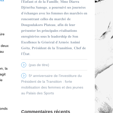
𝐥’𝐄𝐧𝐟𝐚𝐧𝐭 𝐞𝐭 𝐝𝐞 𝐥𝐚 𝐅𝐚𝐦𝐢𝐥𝐥𝐞, 𝐌𝐦𝐞 𝐃𝐢𝐚𝐫𝐫𝐚
𝐃𝐣é𝐧é𝐛𝐚 𝐒𝐚𝐧𝐨𝐠𝐨, 𝐚 𝐩𝐨𝐮𝐫𝐬𝐮𝐢𝐯𝐢 𝐬𝐞𝐬 𝐣𝐨𝐮𝐫𝐧é𝐞𝐬
𝐝’é𝐜𝐡𝐚𝐧𝐠𝐞𝐬 𝐚𝐯𝐞𝐜 𝐥𝐞𝐬 𝐟𝐞𝐦𝐦𝐞𝐬 𝐝𝐞𝐬 𝐦𝐚𝐫𝐜𝐡é𝐬 𝐞𝐧
𝐫𝐞𝐧𝐜𝐨𝐧𝐭𝐫𝐚𝐧𝐭 𝐜𝐞𝐥𝐥𝐞𝐬 𝐝𝐮 𝐦𝐚𝐫𝐜𝐡é 𝐝𝐞
𝐃𝐨𝐮𝐠𝐨𝐮𝐥𝐚𝐤𝐨𝐫𝐨 𝐏𝐥𝐚𝐭𝐞𝐚𝐮, 𝐚𝐟𝐢𝐧 𝐝𝐞 𝐥𝐞𝐮𝐫
𝐩𝐫é𝐬𝐞𝐧𝐭𝐞𝐫 𝐥𝐞𝐬 𝐩𝐫𝐢𝐧𝐜𝐢𝐩𝐚𝐥𝐞𝐬 𝐫é𝐚𝐥𝐢𝐬𝐚𝐭𝐢𝐨𝐧𝐬
ire
𝐞𝐧𝐫𝐞𝐠𝐢𝐬𝐭𝐫é𝐞𝐬 𝐬𝐨𝐮𝐬 𝐥𝐞 𝐥𝐞𝐚𝐝𝐞𝐫𝐬𝐡𝐢𝐩 𝐝𝐞 𝐒𝐨𝐧
𝐄𝐱𝐜𝐞𝐥𝐥𝐞𝐧𝐜𝐞 𝐥𝐞 𝐆é𝐧é𝐫𝐚𝐥 𝐝’𝐀𝐫𝐦é𝐞 𝐀𝐬𝐬𝐢𝐦𝐢
, deux
𝐆𝐨ï𝐭𝐚, 𝐏𝐫é𝐬𝐢𝐝𝐞𝐧𝐭 𝐝𝐞 𝐥𝐚 𝐓𝐫𝐚𝐧𝐬𝐢𝐭𝐢𝐨𝐧, 𝐂𝐡𝐞𝐟 𝐝𝐞
 au
𝐥’É𝐭𝐚𝐭.
(pas de titre)
n, la
agit
5ᵉ anniversaire de l’investiture du
de
Président de la Transition : forte
mobilisation des femmes et des jeunes
au Palais des Sports
fonds
Commentaires récents