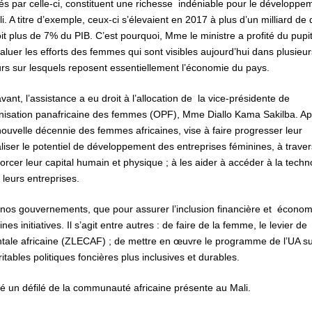
s par celle-ci, constituent une richesse indéniable pour le développe
i. A titre d’exemple, ceux-ci s’élevaient en 2017 à plus d’un milliard de 
it plus de 7% du PIB. C’est pourquoi, Mme le ministre a profité du pupi
aluer les efforts des femmes qui sont visibles aujourd’hui dans plusieur
rs sur lesquels reposent essentiellement l’économie du pays.
vant, l’assistance a eu droit à l’allocation de la vice-présidente de
anisation panafricaine des femmes (OPF), Mme Diallo Kama Sakilba. Ap
 nouvelle décennie des femmes africaines, vise à faire progresser leur
éaliser le potentiel de développement des entreprises féminines, à trave
orcer leur capital humain et physique ; à les aider à accéder à la techn
 leurs entreprises.
n de nos gouvernements, que pour assurer l’inclusion financière et écono
s initiatives. Il s’agit entre autres : de faire de la femme, le levier de
entale africaine (ZLECAF) ; de mettre en œuvre le programme de l’UA su
itables politiques foncières plus inclusives et durables.
 un défilé de la communauté africaine présente au Mali.