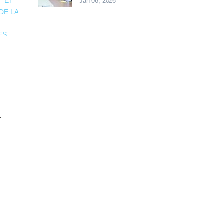
T ET
Jan 06, 2026
DE LA
ES
.