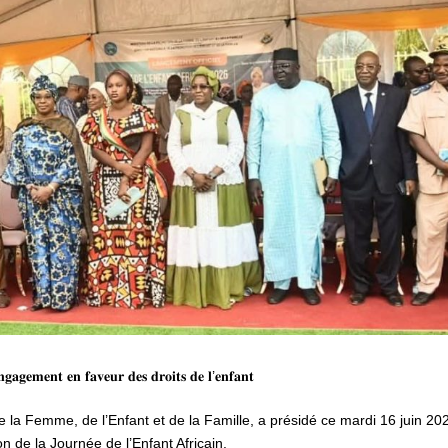
𝐠𝐚𝐠𝐞𝐦𝐞𝐧𝐭 𝐞𝐧 𝐟𝐚𝐯𝐞𝐮𝐫 𝐝𝐞𝐬 𝐝𝐫𝐨𝐢𝐭𝐬 𝐝𝐞 𝐥’𝐞𝐧𝐟𝐚𝐧𝐭
la Femme, de l’Enfant et de la Famille, a présidé ce mardi 16 juin 202
 de la Journée de l’Enfant Africain.