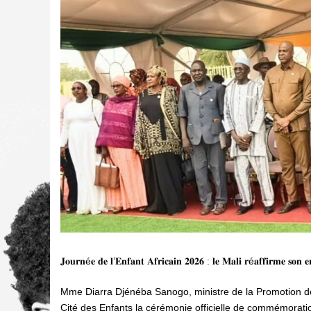
𝐉𝐨𝐮𝐫𝐧é𝐞 𝐝𝐞 𝐥’𝐄𝐧𝐟𝐚𝐧𝐭 𝐀𝐟𝐫𝐢𝐜𝐚𝐢𝐧 𝟐𝟎𝟐𝟔 : 𝐥𝐞 𝐌𝐚𝐥𝐢 𝐫é𝐚𝐟𝐟𝐢𝐫𝐦𝐞 𝐬𝐨𝐧 𝐞𝐧
Mme Diarra Djénéba Sanogo, ministre de la Promotion de 
Cité des Enfants la cérémonie officielle de commémoration