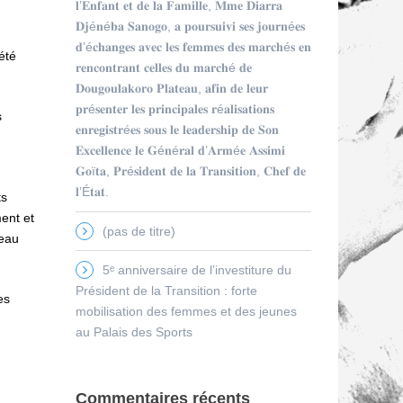
𝐥’𝐄𝐧𝐟𝐚𝐧𝐭 𝐞𝐭 𝐝𝐞 𝐥𝐚 𝐅𝐚𝐦𝐢𝐥𝐥𝐞, 𝐌𝐦𝐞 𝐃𝐢𝐚𝐫𝐫𝐚
𝐃𝐣é𝐧é𝐛𝐚 𝐒𝐚𝐧𝐨𝐠𝐨, 𝐚 𝐩𝐨𝐮𝐫𝐬𝐮𝐢𝐯𝐢 𝐬𝐞𝐬 𝐣𝐨𝐮𝐫𝐧é𝐞𝐬
𝐝’é𝐜𝐡𝐚𝐧𝐠𝐞𝐬 𝐚𝐯𝐞𝐜 𝐥𝐞𝐬 𝐟𝐞𝐦𝐦𝐞𝐬 𝐝𝐞𝐬 𝐦𝐚𝐫𝐜𝐡é𝐬 𝐞𝐧
été
𝐫𝐞𝐧𝐜𝐨𝐧𝐭𝐫𝐚𝐧𝐭 𝐜𝐞𝐥𝐥𝐞𝐬 𝐝𝐮 𝐦𝐚𝐫𝐜𝐡é 𝐝𝐞
𝐃𝐨𝐮𝐠𝐨𝐮𝐥𝐚𝐤𝐨𝐫𝐨 𝐏𝐥𝐚𝐭𝐞𝐚𝐮, 𝐚𝐟𝐢𝐧 𝐝𝐞 𝐥𝐞𝐮𝐫
𝐩𝐫é𝐬𝐞𝐧𝐭𝐞𝐫 𝐥𝐞𝐬 𝐩𝐫𝐢𝐧𝐜𝐢𝐩𝐚𝐥𝐞𝐬 𝐫é𝐚𝐥𝐢𝐬𝐚𝐭𝐢𝐨𝐧𝐬
s
𝐞𝐧𝐫𝐞𝐠𝐢𝐬𝐭𝐫é𝐞𝐬 𝐬𝐨𝐮𝐬 𝐥𝐞 𝐥𝐞𝐚𝐝𝐞𝐫𝐬𝐡𝐢𝐩 𝐝𝐞 𝐒𝐨𝐧
𝐄𝐱𝐜𝐞𝐥𝐥𝐞𝐧𝐜𝐞 𝐥𝐞 𝐆é𝐧é𝐫𝐚𝐥 𝐝’𝐀𝐫𝐦é𝐞 𝐀𝐬𝐬𝐢𝐦𝐢
𝐆𝐨ï𝐭𝐚, 𝐏𝐫é𝐬𝐢𝐝𝐞𝐧𝐭 𝐝𝐞 𝐥𝐚 𝐓𝐫𝐚𝐧𝐬𝐢𝐭𝐢𝐨𝐧, 𝐂𝐡𝐞𝐟 𝐝𝐞
𝐥’É𝐭𝐚𝐭.
ts
ent et
(pas de titre)
’eau
5ᵉ anniversaire de l’investiture du
Président de la Transition : forte
es
mobilisation des femmes et des jeunes
au Palais des Sports
Commentaires récents