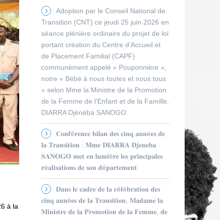
Adoption par le Conseil National de
Transition (CNT) ce jeudi 25 juin 2026 en
séance plénière ordinaire du projet de loi
portant création du Centre d’Accueil et
de Placement Familial (CAPF)
communément appelé « Pouponnière »,
notre « Bébé à nous toutes et nous tous
» selon Mme la Ministre de la Promotion
de la Femme de l’Enfant et de la Famille,
DIARRA Djénéba SANOGO.
𝐂𝐨𝐧𝐟é𝐫𝐞𝐧𝐜𝐞 𝐛𝐢𝐥𝐚𝐧 𝐝𝐞𝐬 𝐜𝐢𝐧𝐪 𝐚𝐧𝐧é𝐞𝐬 𝐝𝐞
𝐥𝐚 𝐓𝐫𝐚𝐧𝐬𝐢𝐭𝐢𝐨𝐧 : 𝐌𝐦𝐞 𝐃𝐈𝐀𝐑𝐑𝐀 𝐃𝐣𝐞𝐧𝐞𝐛𝐚
𝐒𝐀𝐍𝐎𝐆𝐎 𝐦𝐞𝐭 𝐞𝐧 𝐥𝐮𝐦𝐢è𝐫𝐞 𝐥𝐞𝐬 𝐩𝐫𝐢𝐧𝐜𝐢𝐩𝐚𝐥𝐞𝐬
𝐫é𝐚𝐥𝐢𝐬𝐚𝐭𝐢𝐨𝐧𝐬 𝐝𝐞 𝐬𝐨𝐧 𝐝é𝐩𝐚𝐫𝐭𝐞𝐦𝐞𝐧𝐭.
𝐃𝐚𝐧𝐬 𝐥𝐞 𝐜𝐚𝐝𝐫𝐞 𝐝𝐞 𝐥𝐚 𝐜é𝐥é𝐛𝐫𝐚𝐭𝐢𝐨𝐧 𝐝𝐞𝐬
𝐜𝐢𝐧𝐪 𝐚𝐧𝐧é𝐞𝐬 𝐝𝐞 𝐥𝐚 𝐓𝐫𝐚𝐧𝐬𝐢𝐭𝐢𝐨𝐧, 𝐌𝐚𝐝𝐚𝐦𝐞 𝐥𝐚
6 à la
𝐌𝐢𝐧𝐢𝐬𝐭𝐫𝐞 𝐝𝐞 𝐥𝐚 𝐏𝐫𝐨𝐦𝐨𝐭𝐢𝐨𝐧 𝐝𝐞 𝐥𝐚 𝐅𝐞𝐦𝐦𝐞, 𝐝𝐞