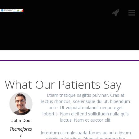
What Our Patients Say
Etiam tristique sagittis pulvinar. Cras at
lectus rhoncus, scelerisque dui ut, bibendum
ante. Ut vulputate blandit neque eget
lobortis. Nam eleifend sollicitudin nulla quis
luctus. Nam et auctor elit.
John Doe
Themefores
Interdum et malesuada fames ac ante ipsum
t
primis in faucibus. Phas ellus ornare leo