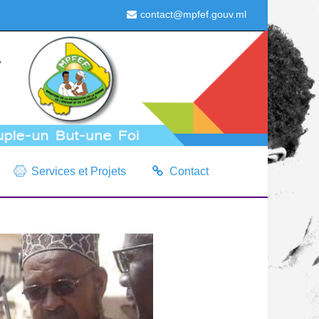
contact@mpfef.gouv.ml
Services et Projets
Contact