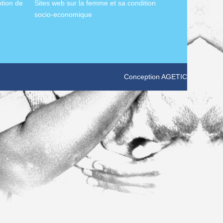
otion de
Sites web sur la femme et sa condition
socio-economique
Conception
AGETIC