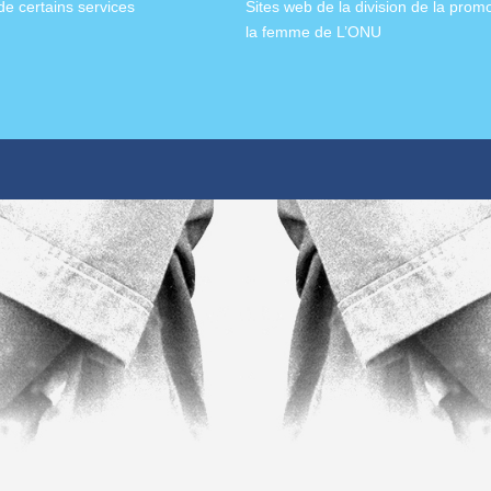
de certains services
Sites web de la division de la prom
la femme de L’ONU