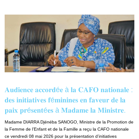
𝐀𝐮𝐝𝐢𝐞𝐧𝐜𝐞 𝐚𝐜𝐜𝐨𝐫𝐝é𝐞 à 𝐥𝐚 𝐂𝐀𝐅𝐎 𝐧𝐚𝐭𝐢𝐨𝐧𝐚𝐥𝐞 :
𝐝𝐞𝐬 𝐢𝐧𝐢𝐭𝐢𝐚𝐭𝐢𝐯𝐞𝐬 𝐟é𝐦𝐢𝐧𝐢𝐧𝐞𝐬 𝐞𝐧 𝐟𝐚𝐯𝐞𝐮𝐫 𝐝𝐞 𝐥𝐚
𝐩𝐚𝐢𝐱 𝐩𝐫é𝐬𝐞𝐧𝐭é𝐞𝐬 à 𝐌𝐚𝐝𝐚𝐦𝐞 𝐥𝐚 𝐌𝐢𝐧𝐢𝐬𝐭𝐫𝐞.
Madame DIARRA Djénéba SANOGO, Ministre de la Promotion de
la Femme de l’Enfant et de la Famille a reçu la CAFO nationale
ce vendredi 08 mai 2026 pour la présentation d’initiatives