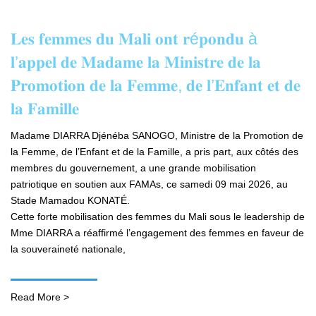
𝐋𝐞𝐬 𝐟𝐞𝐦𝐦𝐞𝐬 𝐝𝐮 𝐌𝐚𝐥𝐢 𝐨𝐧𝐭 𝐫é𝐩𝐨𝐧𝐝𝐮 à
𝐥’𝐚𝐩𝐩𝐞𝐥 𝐝𝐞 𝐌𝐚𝐝𝐚𝐦𝐞 𝐥𝐚 𝐌𝐢𝐧𝐢𝐬𝐭𝐫𝐞 𝐝𝐞 𝐥𝐚
𝐏𝐫𝐨𝐦𝐨𝐭𝐢𝐨𝐧 𝐝𝐞 𝐥𝐚 𝐅𝐞𝐦𝐦𝐞, 𝐝𝐞 𝐥’𝐄𝐧𝐟𝐚𝐧𝐭 𝐞𝐭 𝐝𝐞
𝐥𝐚 𝐅𝐚𝐦𝐢𝐥𝐥𝐞
Madame DIARRA Djénéba SANOGO, Ministre de la Promotion de
la Femme, de l’Enfant et de la Famille, a pris part, aux côtés des
membres du gouvernement, a une grande mobilisation
patriotique en soutien aux FAMAs, ce samedi 09 mai 2026, au
Stade Mamadou KONATÉ.
Cette forte mobilisation des femmes du Mali sous le leadership de
Mme DIARRA a réaffirmé l’engagement des femmes en faveur de
la souveraineté nationale,
Read More >