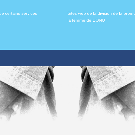
de certains services
Sites web de la division de la prom
la femme de L’ONU