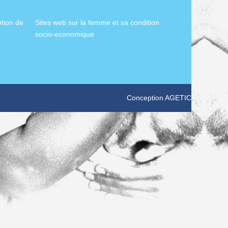
otion de
Sites web sur la femme et sa condition
socio-economique
Conception
AGETIC