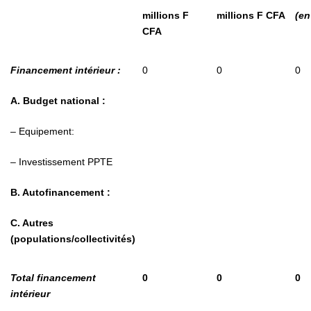
millions F
millions F CFA
(en
CFA
Financement intérieur :
0
0
0
A. Budget national :
– Equipement:
– Investissement PPTE
B. Autofinancement :
C. Autres
(populations/collectivités)
Total financement
0
0
0
intérieur