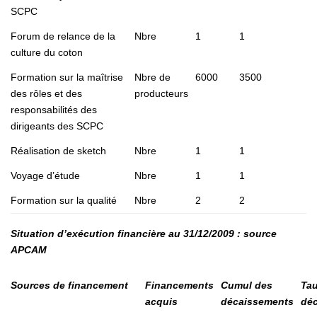
SCPC
Forum de relance de la
Nbre
1
1
culture du coton
Formation sur la maîtrise
Nbre de
6000
3500
des rôles et des
producteurs
responsabilités des
dirigeants des SCPC
Réalisation de sketch
Nbre
1
1
Voyage d’étude
Nbre
1
1
Formation sur la qualité
Nbre
2
2
Situation d’exécution financière au 31/12/2009 :
source
APCAM
Sources de financement
Financements
Cumul des
Ta
acquis
décaissements
dé