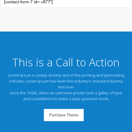
rhoncus. Proin viverra neque id mattis fermentum. Fusce
[contact-form-7 id= »877″]
gravida, risus eu tincidunt varius, nulla ipsum sollicitudin
magna consectetur ac. Phasellus sed ante dictum,
id odio erat. Nunc sodales nulla et augue lobortis
ipsum, a consectetur mi est id arcu.
tincidunt mi sit amet, posuere augue. Nam at mauris sed
venenatis. Phasellus euismod velit lorem, ut blandit
nibh iaculis feugiat. Nulla interdum blandit nisi. Phasellus
magna consectetur ac. Phasellus sed ante dictum,
gravida, risus eu tincidunt varius, nulla ipsum sollicitudin
tincidunt mi sit amet, posuere augue. Nam at mauris sed
ipsum, a consectetur mi est id arcu.
nibh iaculis feugiat. Nulla interdum blandit nisi. Phasellus
gravida, risus eu tincidunt varius, nulla ipsum sollicitudin
ipsum, a consectetur mi est id arcu.
This is a Call to Action
Lorem Ipsum is simply dummy text of the printing and typesetting
industry. Lorem Ipsum has been the industry’s standard dummy
text ever
since the 1500s, when an unknown printer took a galley of type
and scrambled it to make a type specimen book.
Purchase Theme