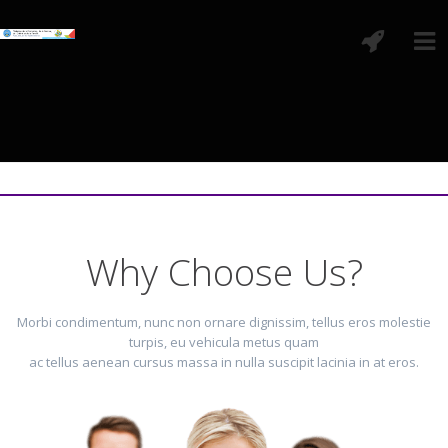
Why Choose Us?
Morbi condimentum, nunc non ornare dignissim, tellus eros molestie
turpis, eu vehicula metus quam
ac tellus aenean cursus massa in nulla suscipit lacinia in at eros.