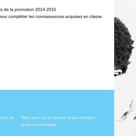
nts de la promotion 2014-2015
es pour compléter les connaissances acquises en classe.
otion de
Sites web sur la femme et sa condition
socio-economique