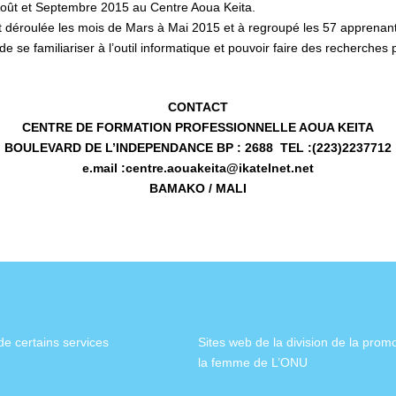
Août et Septembre 2015 au Centre Aoua Keita.
st déroulée les mois de Mars à Mai 2015 et à regroupé les 57 apprena
s de se familiariser à l’outil informatique et pouvoir faire des recherch
CONTACT
CENTRE DE FORMATION PROFESSIONNELLE AOUA KEITA
BOULEVARD DE L’INDEPENDANCE BP : 2688 TEL :(223)2237712
e.mail :centre.aouakeita@ikatelnet.net
BAMAKO / MALI
de certains services
Sites web de la division de la prom
la femme de L’ONU