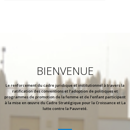
BIENVENUE
Le renforcement du cadre juridique et institutionnel à travers la
ratification des conventions et l’adoption de politiques et
programmes de promotion de la femme et de l’enfant participent
à la mise en œuvre du Cadre Stratégique pour la Croissance et La
lutte contre la Pauvreté.