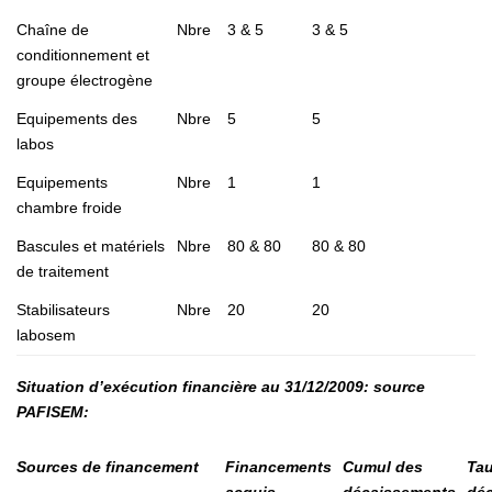
Chaîne de
Nbre
3 & 5
3 & 5
conditionnement et
groupe électrogène
Equipements des
Nbre
5
5
labos
Equipements
Nbre
1
1
chambre froide
Bascules et matériels
Nbre
80 & 80
80 & 80
de traitement
Stabilisateurs
Nbre
20
20
labosem
Situation d’exécution financière au 31/12/2009:
source
PAFISEM:
Sources de financement
Financements
Cumul des
Ta