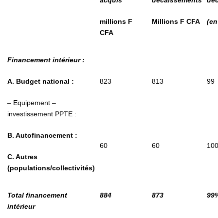
acquis
décaissements
dé
millions F
Millions F CFA
(en
CFA
Financement intérieur :
A. Budget national :
823
813
99
– Equipement –
investissement PPTE :
B. Autofinancement :
60
60
10
C. Autres
(populations/collectivités)
Total financement
884
873
99
intérieur