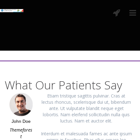
What Our Patients Say
Etiam tristique sagittis pulvinar. Cras at
lectus rhoncus, scelerisque dui ut, bibendum
ante. Ut vulputate blandit neque eget
lobortis. Nam eleifend sollicitudin nulla quis
luctus. Nam et auctor elit.
John Doe
Themefores
Interdum et malesuada fames ac ante ipsum
t
primis in faucibus. Phas ellus ornare leo