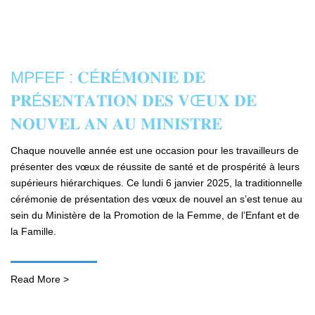
MPFEF : 𝐂É𝐑É𝐌𝐎𝐍𝐈𝐄 𝐃𝐄
𝐏𝐑É𝐒𝐄𝐍𝐓𝐀𝐓𝐈𝐎𝐍 𝐃𝐄𝐒 𝐕Œ𝐔𝐗 𝐃𝐄
𝐍𝐎𝐔𝐕𝐄𝐋 𝐀𝐍 𝐀𝐔 𝐌𝐈𝐍𝐈𝐒𝐓𝐑𝐄
Chaque nouvelle année est une occasion pour les travailleurs de
présenter des vœux de réussite de santé et de prospérité à leurs
supérieurs hiérarchiques. Ce lundi 6 janvier 2025, la traditionnelle
cérémonie de présentation des vœux de nouvel an s’est tenue au
sein du Ministère de la Promotion de la Femme, de l’Enfant et de
la Famille.
Read More >