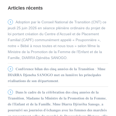
Articles récents
Adoption par le Conseil National de Transition (CNT) ce
jeudi 25 juin 2026 en séance plénière ordinaire du projet de
loi portant création du Centre d’Accueil et de Placement
Familial (CAPF) communément appelé « Pouponnière »,
notre « Bébé à nous toutes et nous tous » selon Mme la
Ministre de la Promotion de la Femme de l’Enfant et de la
Famille, DIARRA Djénéba SANOGO.
𝐂𝐨𝐧𝐟é𝐫𝐞𝐧𝐜𝐞 𝐛𝐢𝐥𝐚𝐧 𝐝𝐞𝐬 𝐜𝐢𝐧𝐪 𝐚𝐧𝐧é𝐞𝐬 𝐝𝐞 𝐥𝐚 𝐓𝐫𝐚𝐧𝐬𝐢𝐭𝐢𝐨𝐧 : 𝐌𝐦𝐞
𝐃𝐈𝐀𝐑𝐑𝐀 𝐃𝐣𝐞𝐧𝐞𝐛𝐚 𝐒𝐀𝐍𝐎𝐆𝐎 𝐦𝐞𝐭 𝐞𝐧 𝐥𝐮𝐦𝐢è𝐫𝐞 𝐥𝐞𝐬 𝐩𝐫𝐢𝐧𝐜𝐢𝐩𝐚𝐥𝐞𝐬
𝐫é𝐚𝐥𝐢𝐬𝐚𝐭𝐢𝐨𝐧𝐬 𝐝𝐞 𝐬𝐨𝐧 𝐝é𝐩𝐚𝐫𝐭𝐞𝐦𝐞𝐧𝐭.
𝐃𝐚𝐧𝐬 𝐥𝐞 𝐜𝐚𝐝𝐫𝐞 𝐝𝐞 𝐥𝐚 𝐜é𝐥é𝐛𝐫𝐚𝐭𝐢𝐨𝐧 𝐝𝐞𝐬 𝐜𝐢𝐧𝐪 𝐚𝐧𝐧é𝐞𝐬 𝐝𝐞 𝐥𝐚
𝐓𝐫𝐚𝐧𝐬𝐢𝐭𝐢𝐨𝐧, 𝐌𝐚𝐝𝐚𝐦𝐞 𝐥𝐚 𝐌𝐢𝐧𝐢𝐬𝐭𝐫𝐞 𝐝𝐞 𝐥𝐚 𝐏𝐫𝐨𝐦𝐨𝐭𝐢𝐨𝐧 𝐝𝐞 𝐥𝐚 𝐅𝐞𝐦𝐦𝐞,
𝐝𝐞 𝐥’𝐄𝐧𝐟𝐚𝐧𝐭 𝐞𝐭 𝐝𝐞 𝐥𝐚 𝐅𝐚𝐦𝐢𝐥𝐥𝐞, 𝐌𝐦𝐞 𝐃𝐢𝐚𝐫𝐫𝐚 𝐃𝐣é𝐧é𝐛𝐚 𝐒𝐚𝐧𝐨𝐠𝐨, 𝐚
𝐩𝐨𝐮𝐫𝐬𝐮𝐢𝐯𝐢 𝐬𝐞𝐬 𝐣𝐨𝐮𝐫𝐧é𝐞𝐬 𝐝’é𝐜𝐡𝐚𝐧𝐠𝐞𝐬 𝐚𝐯𝐞𝐜 𝐥𝐞𝐬 𝐟𝐞𝐦𝐦𝐞𝐬 𝐝𝐞𝐬 𝐦𝐚𝐫𝐜𝐡é𝐬
𝐞𝐧 𝐫𝐞𝐧𝐜𝐨𝐧𝐭𝐫𝐚𝐧𝐭 𝐜𝐞𝐥𝐥𝐞𝐬 𝐝𝐮 𝐦𝐚𝐫𝐜𝐡é 𝐝𝐞 𝐃𝐨𝐮𝐠𝐨𝐮𝐥𝐚𝐤𝐨𝐫𝐨 𝐏𝐥𝐚𝐭𝐞𝐚𝐮, 𝐚𝐟𝐢𝐧