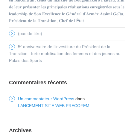
𝐝𝐞 𝐥𝐞𝐮𝐫 𝐩𝐫é𝐬𝐞𝐧𝐭𝐞𝐫 𝐥𝐞𝐬 𝐩𝐫𝐢𝐧𝐜𝐢𝐩𝐚𝐥𝐞𝐬 𝐫é𝐚𝐥𝐢𝐬𝐚𝐭𝐢𝐨𝐧𝐬 𝐞𝐧𝐫𝐞𝐠𝐢𝐬𝐭𝐫é𝐞𝐬 𝐬𝐨𝐮𝐬 𝐥𝐞
𝐥𝐞𝐚𝐝𝐞𝐫𝐬𝐡𝐢𝐩 𝐝𝐞 𝐒𝐨𝐧 𝐄𝐱𝐜𝐞𝐥𝐥𝐞𝐧𝐜𝐞 𝐥𝐞 𝐆é𝐧é𝐫𝐚𝐥 𝐝’𝐀𝐫𝐦é𝐞 𝐀𝐬𝐬𝐢𝐦𝐢 𝐆𝐨ï𝐭𝐚,
𝐏𝐫é𝐬𝐢𝐝𝐞𝐧𝐭 𝐝𝐞 𝐥𝐚 𝐓𝐫𝐚𝐧𝐬𝐢𝐭𝐢𝐨𝐧, 𝐂𝐡𝐞𝐟 𝐝𝐞 𝐥’É𝐭𝐚𝐭.
(pas de titre)
5ᵉ anniversaire de l’investiture du Président de la
Transition : forte mobilisation des femmes et des jeunes au
Palais des Sports
Commentaires récents
Un commentateur WordPress
dans
LANCEMENT SITE WEB PRECOFEM
Archives