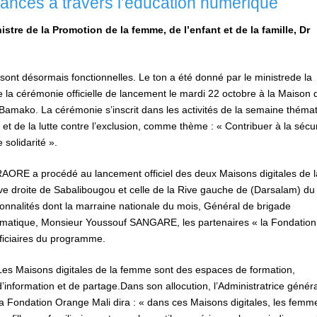
hances à travers l’éducation numérique
stre de la Promotion de la femme, de l’enfant et de la famille, Dr
ont désormais fonctionnelles. Le ton a été donné par le ministrede la
de la cérémonie officielle de lancement le mardi 22 octobre à la Maison 
mako. La cérémonie s’inscrit dans les activités de la semaine théma
é et de la lutte contre l’exclusion, comme thème : « Contribuer à la sécur
 solidarité ».
AORE a procédé au lancement officiel des deux Maisons digitales de l
e droite de Sabalibougou et celle de la Rive gauche de (Darsalam) du
sonnalités dont la marraine nationale du mois, Général de brigade
matique, Monsieur Youssouf SANGARE, les partenaires « la Fondation
éficiaires du programme.
Les Maisons digitales de la femme sont des espaces de formation,
d’information et de partage.Dans son allocution, l’Administratrice génér
la Fondation Orange Mali dira : « dans ces Maisons digitales, les femm