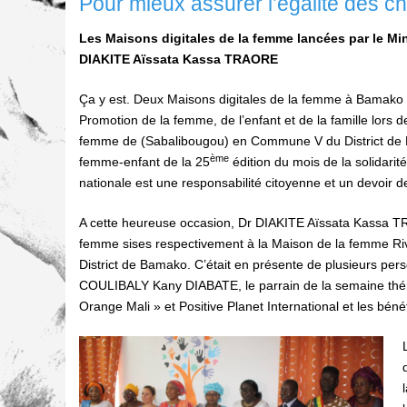
Pour mieux assurer l’égalité des c
Les Maisons digitales de la femme lancées par le Mini
DIAKITE Aïssata Kassa TRAORE
Ça y est. Deux Maisons digitales de la femme à Bamako s
Promotion de la femme, de l’enfant et de la famille lors 
femme de (Sabalibougou) en Commune V du District de Ba
ème
femme-enfant de la 25
édition du mois de la solidarit
nationale est une responsabilité citoyenne et un devoir de
A cette heureuse occasion, Dr DIAKITE Aïssata Kassa TR
femme sises respectivement à la Maison de la femme Riv
District de Bamako. C’était en présente de plusieurs per
COULIBALY Kany DIABATE, le parrain de la semaine thé
Orange Mali » et Positive Planet International et les bén