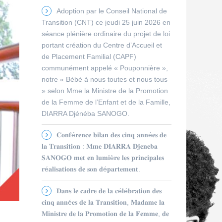
Adoption par le Conseil National de
Transition (CNT) ce jeudi 25 juin 2026 en
séance plénière ordinaire du projet de loi
portant création du Centre d’Accueil et
de Placement Familial (CAPF)
communément appelé « Pouponnière »,
notre « Bébé à nous toutes et nous tous
» selon Mme la Ministre de la Promotion
de la Femme de l’Enfant et de la Famille,
DIARRA Djénéba SANOGO.
𝐂𝐨𝐧𝐟é𝐫𝐞𝐧𝐜𝐞 𝐛𝐢𝐥𝐚𝐧 𝐝𝐞𝐬 𝐜𝐢𝐧𝐪 𝐚𝐧𝐧é𝐞𝐬 𝐝𝐞
𝐥𝐚 𝐓𝐫𝐚𝐧𝐬𝐢𝐭𝐢𝐨𝐧 : 𝐌𝐦𝐞 𝐃𝐈𝐀𝐑𝐑𝐀 𝐃𝐣𝐞𝐧𝐞𝐛𝐚
𝐒𝐀𝐍𝐎𝐆𝐎 𝐦𝐞𝐭 𝐞𝐧 𝐥𝐮𝐦𝐢è𝐫𝐞 𝐥𝐞𝐬 𝐩𝐫𝐢𝐧𝐜𝐢𝐩𝐚𝐥𝐞𝐬
𝐫é𝐚𝐥𝐢𝐬𝐚𝐭𝐢𝐨𝐧𝐬 𝐝𝐞 𝐬𝐨𝐧 𝐝é𝐩𝐚𝐫𝐭𝐞𝐦𝐞𝐧𝐭.
𝐃𝐚𝐧𝐬 𝐥𝐞 𝐜𝐚𝐝𝐫𝐞 𝐝𝐞 𝐥𝐚 𝐜é𝐥é𝐛𝐫𝐚𝐭𝐢𝐨𝐧 𝐝𝐞𝐬
𝐜𝐢𝐧𝐪 𝐚𝐧𝐧é𝐞𝐬 𝐝𝐞 𝐥𝐚 𝐓𝐫𝐚𝐧𝐬𝐢𝐭𝐢𝐨𝐧, 𝐌𝐚𝐝𝐚𝐦𝐞 𝐥𝐚
𝐌𝐢𝐧𝐢𝐬𝐭𝐫𝐞 𝐝𝐞 𝐥𝐚 𝐏𝐫𝐨𝐦𝐨𝐭𝐢𝐨𝐧 𝐝𝐞 𝐥𝐚 𝐅𝐞𝐦𝐦𝐞, 𝐝𝐞