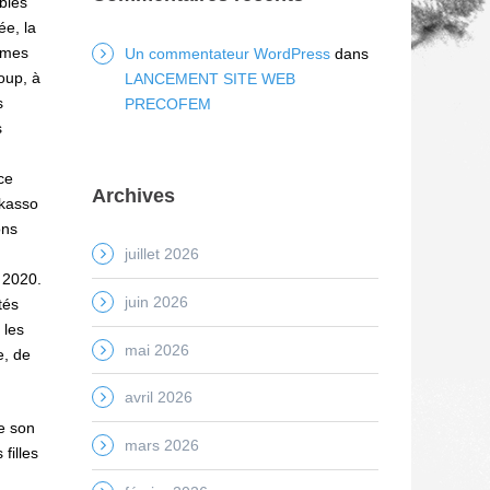
ables
ée, la
ammes
Un commentateur WordPress
dans
oup, à
LANCEMENT SITE WEB
s
PRECOFEM
s
ce
Archives
ikasso
ons
juillet 2026
n 2020.
juin 2026
tés
 les
mai 2026
e, de
avril 2026
de son
mars 2026
filles