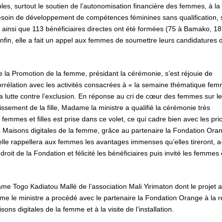
ables, surtout le soutien de l’autonomisation financière des femmes, à la
 besoin de développement de compétences féminines sans qualification,
st ainsi que 113 bénéficiaires directes ont été formées (75 à Bamako, 18
Enfin, elle a fait un appel aux femmes de soumettre leurs candidatures 
la Promotion de la femme, présidant la cérémonie, s’est réjouie de
corrélation avec les activités consacrées à « la semaine thématique fe
la lutte contre l’exclusion. En réponse au cri de cœur des femmes sur le
sement de la fille, Madame la ministre a qualifié la cérémonie très
 femmes et filles est prise dans ce volet, ce qui cadre bien avec les prio
Maisons digitales de la femme, grâce au partenaire la Fondation Ora
, elle rappellera aux femmes les avantages immenses qu’elles tireront, a-
roit de la Fondation et félicité les bénéficiaires puis invité les femmes 
Togo Kadiatou Mallé de l’association Mali Yirimaton dont le projet a
e le ministre a procédé avec le partenaire la Fondation Orange à la 
ns digitales de la femme et à la visite de l’installation.