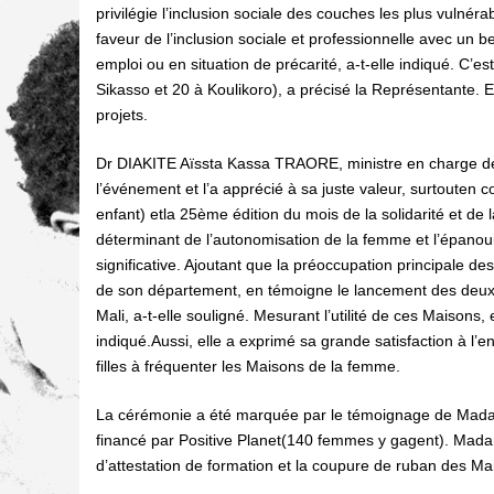
privilégie l’inclusion sociale des couches les plus vulnér
faveur de l’inclusion sociale et professionnelle avec un
emploi ou en situation de précarité, a-t-elle indiqué. C’e
Sikasso et 20 à Koulikoro), a précisé la Représentante. 
projets.
Dr DIAKITE Aïssta Kassa TRAORE, ministre en charge de 
l’événement et l’a apprécié à sa juste valeur, surtouten 
enfant) etla 25ème édition du mois de la solidarité et de 
déterminant de l’autonomisation de la femme et l’épanouis
significative. Ajoutant que la préoccupation principale des
de son département, en témoigne le lancement des deux 
Mali, a-t-elle souligné. Mesurant l’utilité de ces Maisons
indiqué.Aussi, elle a exprimé sa grande satisfaction à l’end
filles à fréquenter les Maisons de la femme.
La cérémonie a été marquée par le témoignage de Madame 
financé par Positive Planet(140 femmes y gagent). Madam
d’attestation de formation et la coupure de ruban des Maiso