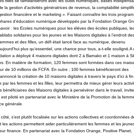
les filles se familiariseront avec les outils numériques, bases indispens
de la gestion d’activités génératrices de revenus, la comptabilité simplifi
gestion financière et le marketing ». Faisant connaître les trois progr
phares d’éducation numérique développés par la Fondation Orange Gr
savoir : les Ecoles numériques pour les élèves des écoles publiques, le
fablabs solidaires pour les jeunes et les Maisons digitales à l’endroit de
femmes et des filles, un défi était lancé face au numérique, devenu
aujourd’hui plus qu’essentiel, une chance pour tous, a-t-elle souligné.A 
ondation a déployé 4 maisons digitales dont 2 à Bamako et 1 maison à S
lles. En matière de formation, 120 femmes sont formées dans ces mais
eur de 10 millions de FCFA. En outre ; 100 femmes bénéficieront des
 annoncé la création de 10 maisons digitales à travers le pays d’ici à fi
e par les femmes et les filles, leur permettra de mieux gérer leurs activi
 bénéficiaires des Maisons digitales à persévérer dans le travail, invite
 est piloté en partenariat avec le Ministère de la Promotion de la femm
rice générale.
côté, s’est plutôt focalisée sur les actions collectives et coordonnées 
es actions permettent aider particulièrement les femmes et les jeunes 
leur finance. En partenariat avec la Fondation Orange, Positive Planet,