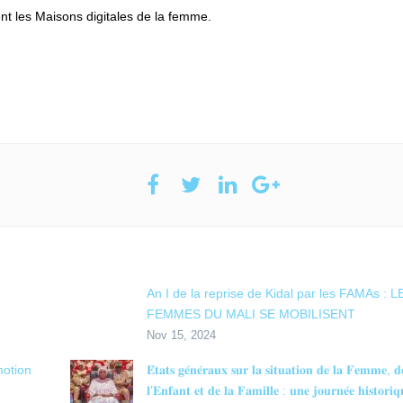
ent les Maisons digitales de la femme.
An I de la reprise de Kidal par les FAMAs : L
FEMMES DU MALI SE MOBILISENT
Nov 15, 2024
motion
𝐄́𝐭𝐚𝐭𝐬 𝐠𝐞́𝐧𝐞́𝐫𝐚𝐮𝐱 𝐬𝐮𝐫 𝐥𝐚 𝐬𝐢𝐭𝐮𝐚𝐭𝐢𝐨𝐧 𝐝𝐞 𝐥𝐚 𝐅𝐞𝐦𝐦𝐞, 𝐝
𝐥’𝐄𝐧𝐟𝐚𝐧𝐭 𝐞𝐭 𝐝𝐞 𝐥𝐚 𝐅𝐚𝐦𝐢𝐥𝐥𝐞 : 𝐮𝐧𝐞 𝐣𝐨𝐮𝐫𝐧𝐞́𝐞 𝐡𝐢𝐬𝐭𝐨𝐫𝐢