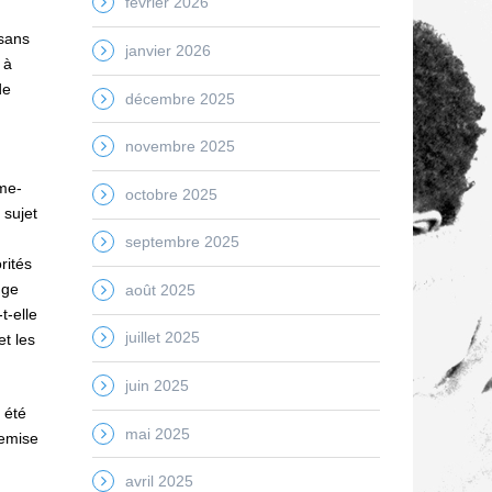
février 2026
 sans
janvier 2026
 à
de
décembre 2025
novembre 2025
mme-
octobre 2025
 sujet
septembre 2025
rités
nge
août 2025
t-elle
juillet 2025
et les
juin 2025
 été
mai 2025
remise
avril 2025