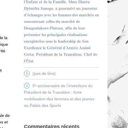
𝐥’𝐄𝐧𝐟𝐚𝐧𝐭 𝐞𝐭 𝐝𝐞 𝐥𝐚 𝐅𝐚𝐦𝐢𝐥𝐥𝐞, 𝐌𝐦𝐞 𝐃𝐢𝐚𝐫𝐫𝐚
𝐃𝐣é𝐧é𝐛𝐚 𝐒𝐚𝐧𝐨𝐠𝐨, 𝐚 𝐩𝐨𝐮𝐫𝐬𝐮𝐢𝐯𝐢 𝐬𝐞𝐬 𝐣𝐨𝐮𝐫𝐧é𝐞𝐬
𝐝’é𝐜𝐡𝐚𝐧𝐠𝐞𝐬 𝐚𝐯𝐞𝐜 𝐥𝐞𝐬 𝐟𝐞𝐦𝐦𝐞𝐬 𝐝𝐞𝐬 𝐦𝐚𝐫𝐜𝐡é𝐬 𝐞𝐧
𝐫𝐞𝐧𝐜𝐨𝐧𝐭𝐫𝐚𝐧𝐭 𝐜𝐞𝐥𝐥𝐞𝐬 𝐝𝐮 𝐦𝐚𝐫𝐜𝐡é 𝐝𝐞
𝐃𝐨𝐮𝐠𝐨𝐮𝐥𝐚𝐤𝐨𝐫𝐨 𝐏𝐥𝐚𝐭𝐞𝐚𝐮, 𝐚𝐟𝐢𝐧 𝐝𝐞 𝐥𝐞𝐮𝐫
𝐩𝐫é𝐬𝐞𝐧𝐭𝐞𝐫 𝐥𝐞𝐬 𝐩𝐫𝐢𝐧𝐜𝐢𝐩𝐚𝐥𝐞𝐬 𝐫é𝐚𝐥𝐢𝐬𝐚𝐭𝐢𝐨𝐧𝐬
de la
𝐞𝐧𝐫𝐞𝐠𝐢𝐬𝐭𝐫é𝐞𝐬 𝐬𝐨𝐮𝐬 𝐥𝐞 𝐥𝐞𝐚𝐝𝐞𝐫𝐬𝐡𝐢𝐩 𝐝𝐞 𝐒𝐨𝐧
tique
𝐄𝐱𝐜𝐞𝐥𝐥𝐞𝐧𝐜𝐞 𝐥𝐞 𝐆é𝐧é𝐫𝐚𝐥 𝐝’𝐀𝐫𝐦é𝐞 𝐀𝐬𝐬𝐢𝐦𝐢
ité
𝐆𝐨ï𝐭𝐚, 𝐏𝐫é𝐬𝐢𝐝𝐞𝐧𝐭 𝐝𝐞 𝐥𝐚 𝐓𝐫𝐚𝐧𝐬𝐢𝐭𝐢𝐨𝐧, 𝐂𝐡𝐞𝐟 𝐝𝐞
𝐥’É𝐭𝐚𝐭.
a
(pas de titre)
5ᵉ anniversaire de l’investiture du
Président de la Transition : forte
mobilisation des femmes et des jeunes
au Palais des Sports
ale de
es et
Commentaires récents