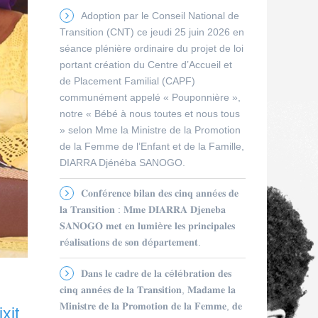
Adoption par le Conseil National de
Transition (CNT) ce jeudi 25 juin 2026 en
séance plénière ordinaire du projet de loi
portant création du Centre d’Accueil et
de Placement Familial (CAPF)
communément appelé « Pouponnière »,
notre « Bébé à nous toutes et nous tous
» selon Mme la Ministre de la Promotion
de la Femme de l’Enfant et de la Famille,
DIARRA Djénéba SANOGO.
𝐂𝐨𝐧𝐟é𝐫𝐞𝐧𝐜𝐞 𝐛𝐢𝐥𝐚𝐧 𝐝𝐞𝐬 𝐜𝐢𝐧𝐪 𝐚𝐧𝐧é𝐞𝐬 𝐝𝐞
𝐥𝐚 𝐓𝐫𝐚𝐧𝐬𝐢𝐭𝐢𝐨𝐧 : 𝐌𝐦𝐞 𝐃𝐈𝐀𝐑𝐑𝐀 𝐃𝐣𝐞𝐧𝐞𝐛𝐚
𝐒𝐀𝐍𝐎𝐆𝐎 𝐦𝐞𝐭 𝐞𝐧 𝐥𝐮𝐦𝐢è𝐫𝐞 𝐥𝐞𝐬 𝐩𝐫𝐢𝐧𝐜𝐢𝐩𝐚𝐥𝐞𝐬
𝐫é𝐚𝐥𝐢𝐬𝐚𝐭𝐢𝐨𝐧𝐬 𝐝𝐞 𝐬𝐨𝐧 𝐝é𝐩𝐚𝐫𝐭𝐞𝐦𝐞𝐧𝐭.
𝐃𝐚𝐧𝐬 𝐥𝐞 𝐜𝐚𝐝𝐫𝐞 𝐝𝐞 𝐥𝐚 𝐜é𝐥é𝐛𝐫𝐚𝐭𝐢𝐨𝐧 𝐝𝐞𝐬
𝐜𝐢𝐧𝐪 𝐚𝐧𝐧é𝐞𝐬 𝐝𝐞 𝐥𝐚 𝐓𝐫𝐚𝐧𝐬𝐢𝐭𝐢𝐨𝐧, 𝐌𝐚𝐝𝐚𝐦𝐞 𝐥𝐚
𝐌𝐢𝐧𝐢𝐬𝐭𝐫𝐞 𝐝𝐞 𝐥𝐚 𝐏𝐫𝐨𝐦𝐨𝐭𝐢𝐨𝐧 𝐝𝐞 𝐥𝐚 𝐅𝐞𝐦𝐦𝐞, 𝐝𝐞
xit