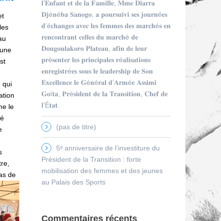
𝐥’𝐄𝐧𝐟𝐚𝐧𝐭 𝐞𝐭 𝐝𝐞 𝐥𝐚 𝐅𝐚𝐦𝐢𝐥𝐥𝐞, 𝐌𝐦𝐞 𝐃𝐢𝐚𝐫𝐫𝐚
𝐃𝐣é𝐧é𝐛𝐚 𝐒𝐚𝐧𝐨𝐠𝐨, 𝐚 𝐩𝐨𝐮𝐫𝐬𝐮𝐢𝐯𝐢 𝐬𝐞𝐬 𝐣𝐨𝐮𝐫𝐧é𝐞𝐬
et
𝐝’é𝐜𝐡𝐚𝐧𝐠𝐞𝐬 𝐚𝐯𝐞𝐜 𝐥𝐞𝐬 𝐟𝐞𝐦𝐦𝐞𝐬 𝐝𝐞𝐬 𝐦𝐚𝐫𝐜𝐡é𝐬 𝐞𝐧
les
𝐫𝐞𝐧𝐜𝐨𝐧𝐭𝐫𝐚𝐧𝐭 𝐜𝐞𝐥𝐥𝐞𝐬 𝐝𝐮 𝐦𝐚𝐫𝐜𝐡é 𝐝𝐞
au
𝐃𝐨𝐮𝐠𝐨𝐮𝐥𝐚𝐤𝐨𝐫𝐨 𝐏𝐥𝐚𝐭𝐞𝐚𝐮, 𝐚𝐟𝐢𝐧 𝐝𝐞 𝐥𝐞𝐮𝐫
 une
𝐩𝐫é𝐬𝐞𝐧𝐭𝐞𝐫 𝐥𝐞𝐬 𝐩𝐫𝐢𝐧𝐜𝐢𝐩𝐚𝐥𝐞𝐬 𝐫é𝐚𝐥𝐢𝐬𝐚𝐭𝐢𝐨𝐧𝐬
st
𝐞𝐧𝐫𝐞𝐠𝐢𝐬𝐭𝐫é𝐞𝐬 𝐬𝐨𝐮𝐬 𝐥𝐞 𝐥𝐞𝐚𝐝𝐞𝐫𝐬𝐡𝐢𝐩 𝐝𝐞 𝐒𝐨𝐧
𝐄𝐱𝐜𝐞𝐥𝐥𝐞𝐧𝐜𝐞 𝐥𝐞 𝐆é𝐧é𝐫𝐚𝐥 𝐝’𝐀𝐫𝐦é𝐞 𝐀𝐬𝐬𝐢𝐦𝐢
 qui
𝐆𝐨ï𝐭𝐚, 𝐏𝐫é𝐬𝐢𝐝𝐞𝐧𝐭 𝐝𝐞 𝐥𝐚 𝐓𝐫𝐚𝐧𝐬𝐢𝐭𝐢𝐨𝐧, 𝐂𝐡𝐞𝐟 𝐝𝐞
ation
𝐥’É𝐭𝐚𝐭.
me le
ré
(pas de titre)
e
5ᵉ anniversaire de l’investiture du
s
Président de la Transition : forte
re,
mobilisation des femmes et des jeunes
cas de
au Palais des Sports
Commentaires récents