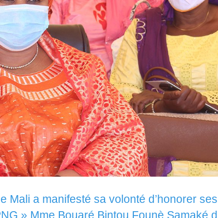
Le Mali a manifesté sa volonté d’honorer ses
 PNG » Mme Bouaré Bintou Founè Samaké di