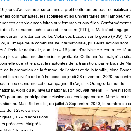
16 jours d’activisme » seront mis à profit cette année pour sensibiliser 
er les communautés, les scolaires et les universitaires sur l’ampleur et 
uences des violences faites aux femmes et aux filles. Conformément 
t des Partenaires techniques et financiers (PTF), le Mali s’est engagé,
ie durant, à lutter contre les Violences basées sur le genre (VBG). C’e
oi, à l’image de la communauté internationale, plusieurs actions sont
 à l’échelle nationale, dont les « 16 jours d’activisme » contre ce fléau
de plus en plus une dimension regrettable. Cette année, malgré la situ
ionnelle que vit le pays, les autorités de la transition, par le biais de M
re de la promotion de la femme, de l’enfant et de la famille, Mme Boua
ont les activités ont été lancées, ce jeudi 26 novembre 2020, au centr
pour mieux conduire cette campagne. Il s’agit : « Orangez le monde :
ational. Alors qu’au niveau national, l’on pouvait retenir : « Investisson
VBG) pour une participation inclusive au développement ». Mme le minist
uation au Mali. Selon elle, de juillet à Septembre 2020, le nombre de 
cas dont 23% de viols,
giques , 15% d’agressions
es précoces. Malgré la
 Mali à travers le