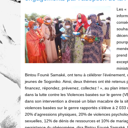
Les « 
inform
conséq
souhai
décenn
pourqu
menées
prend 
except
minist
Bintou Founè Samaké, ont tenu à célébrer l’événement, d
jeunes de Sogoniko. Ainsi, deux thèmes ont été retenus 
financez, répondez, prévenez, collectez ! », au plan intern
dans la lutte contre les Violences basées sur le genre (
dans son intervention a dressé un bilan macabre de la sit
violences basées sur le genre
rapportés s’élève à 2 033 
20% d’agressions physiques, 20% de violences psycholo
sexuelles, 12% de dénis de ressources et 10% de mariag
persistance du phénomène, dira Bintou Founè Samaké, le