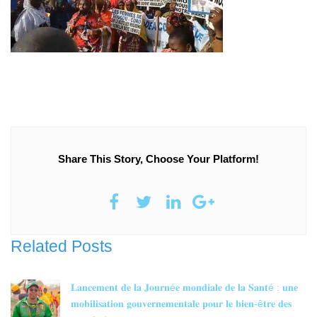
Share This Story, Choose Your Platform!
Related Posts
𝐋𝐚𝐧𝐜𝐞𝐦𝐞𝐧𝐭 𝐝𝐞 𝐥𝐚 𝐉𝐨𝐮𝐫𝐧é𝐞 𝐦𝐨𝐧𝐝𝐢𝐚𝐥𝐞 𝐝𝐞 𝐥𝐚 𝐒𝐚𝐧𝐭é : 𝐮𝐧𝐞
𝐦𝐨𝐛𝐢𝐥𝐢𝐬𝐚𝐭𝐢𝐨𝐧 𝐠𝐨𝐮𝐯𝐞𝐫𝐧𝐞𝐦𝐞𝐧𝐭𝐚𝐥𝐞 𝐩𝐨𝐮𝐫 𝐥𝐞 𝐛𝐢𝐞𝐧-ê𝐭𝐫𝐞 𝐝𝐞𝐬