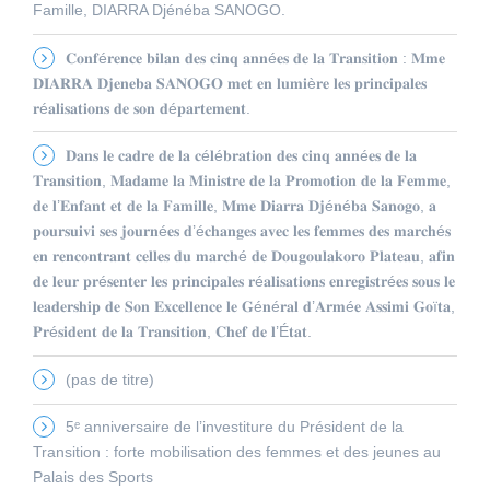
Famille, DIARRA Djénéba SANOGO.
𝐂𝐨𝐧𝐟é𝐫𝐞𝐧𝐜𝐞 𝐛𝐢𝐥𝐚𝐧 𝐝𝐞𝐬 𝐜𝐢𝐧𝐪 𝐚𝐧𝐧é𝐞𝐬 𝐝𝐞 𝐥𝐚 𝐓𝐫𝐚𝐧𝐬𝐢𝐭𝐢𝐨𝐧 : 𝐌𝐦𝐞
𝐃𝐈𝐀𝐑𝐑𝐀 𝐃𝐣𝐞𝐧𝐞𝐛𝐚 𝐒𝐀𝐍𝐎𝐆𝐎 𝐦𝐞𝐭 𝐞𝐧 𝐥𝐮𝐦𝐢è𝐫𝐞 𝐥𝐞𝐬 𝐩𝐫𝐢𝐧𝐜𝐢𝐩𝐚𝐥𝐞𝐬
𝐫é𝐚𝐥𝐢𝐬𝐚𝐭𝐢𝐨𝐧𝐬 𝐝𝐞 𝐬𝐨𝐧 𝐝é𝐩𝐚𝐫𝐭𝐞𝐦𝐞𝐧𝐭.
𝐃𝐚𝐧𝐬 𝐥𝐞 𝐜𝐚𝐝𝐫𝐞 𝐝𝐞 𝐥𝐚 𝐜é𝐥é𝐛𝐫𝐚𝐭𝐢𝐨𝐧 𝐝𝐞𝐬 𝐜𝐢𝐧𝐪 𝐚𝐧𝐧é𝐞𝐬 𝐝𝐞 𝐥𝐚
𝐓𝐫𝐚𝐧𝐬𝐢𝐭𝐢𝐨𝐧, 𝐌𝐚𝐝𝐚𝐦𝐞 𝐥𝐚 𝐌𝐢𝐧𝐢𝐬𝐭𝐫𝐞 𝐝𝐞 𝐥𝐚 𝐏𝐫𝐨𝐦𝐨𝐭𝐢𝐨𝐧 𝐝𝐞 𝐥𝐚 𝐅𝐞𝐦𝐦𝐞,
𝐝𝐞 𝐥’𝐄𝐧𝐟𝐚𝐧𝐭 𝐞𝐭 𝐝𝐞 𝐥𝐚 𝐅𝐚𝐦𝐢𝐥𝐥𝐞, 𝐌𝐦𝐞 𝐃𝐢𝐚𝐫𝐫𝐚 𝐃𝐣é𝐧é𝐛𝐚 𝐒𝐚𝐧𝐨𝐠𝐨, 𝐚
𝐩𝐨𝐮𝐫𝐬𝐮𝐢𝐯𝐢 𝐬𝐞𝐬 𝐣𝐨𝐮𝐫𝐧é𝐞𝐬 𝐝’é𝐜𝐡𝐚𝐧𝐠𝐞𝐬 𝐚𝐯𝐞𝐜 𝐥𝐞𝐬 𝐟𝐞𝐦𝐦𝐞𝐬 𝐝𝐞𝐬 𝐦𝐚𝐫𝐜𝐡é𝐬
𝐞𝐧 𝐫𝐞𝐧𝐜𝐨𝐧𝐭𝐫𝐚𝐧𝐭 𝐜𝐞𝐥𝐥𝐞𝐬 𝐝𝐮 𝐦𝐚𝐫𝐜𝐡é 𝐝𝐞 𝐃𝐨𝐮𝐠𝐨𝐮𝐥𝐚𝐤𝐨𝐫𝐨 𝐏𝐥𝐚𝐭𝐞𝐚𝐮, 𝐚𝐟𝐢𝐧
𝐝𝐞 𝐥𝐞𝐮𝐫 𝐩𝐫é𝐬𝐞𝐧𝐭𝐞𝐫 𝐥𝐞𝐬 𝐩𝐫𝐢𝐧𝐜𝐢𝐩𝐚𝐥𝐞𝐬 𝐫é𝐚𝐥𝐢𝐬𝐚𝐭𝐢𝐨𝐧𝐬 𝐞𝐧𝐫𝐞𝐠𝐢𝐬𝐭𝐫é𝐞𝐬 𝐬𝐨𝐮𝐬 𝐥𝐞
𝐥𝐞𝐚𝐝𝐞𝐫𝐬𝐡𝐢𝐩 𝐝𝐞 𝐒𝐨𝐧 𝐄𝐱𝐜𝐞𝐥𝐥𝐞𝐧𝐜𝐞 𝐥𝐞 𝐆é𝐧é𝐫𝐚𝐥 𝐝’𝐀𝐫𝐦é𝐞 𝐀𝐬𝐬𝐢𝐦𝐢 𝐆𝐨ï𝐭𝐚,
𝐏𝐫é𝐬𝐢𝐝𝐞𝐧𝐭 𝐝𝐞 𝐥𝐚 𝐓𝐫𝐚𝐧𝐬𝐢𝐭𝐢𝐨𝐧, 𝐂𝐡𝐞𝐟 𝐝𝐞 𝐥’É𝐭𝐚𝐭.
(pas de titre)
5ᵉ anniversaire de l’investiture du Président de la
Transition : forte mobilisation des femmes et des jeunes au
Palais des Sports