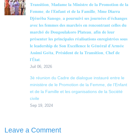
𝐓𝐫𝐚𝐧𝐬𝐢𝐭𝐢𝐨𝐧, 𝐌𝐚𝐝𝐚𝐦𝐞 𝐥𝐚 𝐌𝐢𝐧𝐢𝐬𝐭𝐫𝐞 𝐝𝐞 𝐥𝐚 𝐏𝐫𝐨𝐦𝐨𝐭𝐢𝐨𝐧 𝐝𝐞 𝐥𝐚
𝐅𝐞𝐦𝐦𝐞, 𝐝𝐞 𝐥’𝐄𝐧𝐟𝐚𝐧𝐭 𝐞𝐭 𝐝𝐞 𝐥𝐚 𝐅𝐚𝐦𝐢𝐥𝐥𝐞, 𝐌𝐦𝐞 𝐃𝐢𝐚𝐫𝐫𝐚
𝐃𝐣é𝐧é𝐛𝐚 𝐒𝐚𝐧𝐨𝐠𝐨, 𝐚 𝐩𝐨𝐮𝐫𝐬𝐮𝐢𝐯𝐢 𝐬𝐞𝐬 𝐣𝐨𝐮𝐫𝐧é𝐞𝐬 𝐝’é𝐜𝐡𝐚𝐧𝐠𝐞𝐬
𝐚𝐯𝐞𝐜 𝐥𝐞𝐬 𝐟𝐞𝐦𝐦𝐞𝐬 𝐝𝐞𝐬 𝐦𝐚𝐫𝐜𝐡é𝐬 𝐞𝐧 𝐫𝐞𝐧𝐜𝐨𝐧𝐭𝐫𝐚𝐧𝐭 𝐜𝐞𝐥𝐥𝐞𝐬 𝐝𝐮
𝐦𝐚𝐫𝐜𝐡é 𝐝𝐞 𝐃𝐨𝐮𝐠𝐨𝐮𝐥𝐚𝐤𝐨𝐫𝐨 𝐏𝐥𝐚𝐭𝐞𝐚𝐮, 𝐚𝐟𝐢𝐧 𝐝𝐞 𝐥𝐞𝐮𝐫
𝐩𝐫é𝐬𝐞𝐧𝐭𝐞𝐫 𝐥𝐞𝐬 𝐩𝐫𝐢𝐧𝐜𝐢𝐩𝐚𝐥𝐞𝐬 𝐫é𝐚𝐥𝐢𝐬𝐚𝐭𝐢𝐨𝐧𝐬 𝐞𝐧𝐫𝐞𝐠𝐢𝐬𝐭𝐫é𝐞𝐬 𝐬𝐨𝐮𝐬
𝐥𝐞 𝐥𝐞𝐚𝐝𝐞𝐫𝐬𝐡𝐢𝐩 𝐝𝐞 𝐒𝐨𝐧 𝐄𝐱𝐜𝐞𝐥𝐥𝐞𝐧𝐜𝐞 𝐥𝐞 𝐆é𝐧é𝐫𝐚𝐥 𝐝’𝐀𝐫𝐦é𝐞
𝐀𝐬𝐬𝐢𝐦𝐢 𝐆𝐨ï𝐭𝐚, 𝐏𝐫é𝐬𝐢𝐝𝐞𝐧𝐭 𝐝𝐞 𝐥𝐚 𝐓𝐫𝐚𝐧𝐬𝐢𝐭𝐢𝐨𝐧, 𝐂𝐡𝐞𝐟 𝐝𝐞
𝐥’É𝐭𝐚𝐭.
Juil 06, 2026
3è réunion du Cadre de dialogue instauré entre le
ministère de le Promotion de la Femme, de l’Enfant
et de la Famille et les organisations de la Société
civile
Sep 19, 2024
Leave a Comment