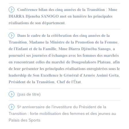
𝐂𝐨𝐧𝐟é𝐫𝐞𝐧𝐜𝐞 𝐛𝐢𝐥𝐚𝐧 𝐝𝐞𝐬 𝐜𝐢𝐧𝐪 𝐚𝐧𝐧é𝐞𝐬 𝐝𝐞 𝐥𝐚 𝐓𝐫𝐚𝐧𝐬𝐢𝐭𝐢𝐨𝐧 : 𝐌𝐦𝐞
𝐃𝐈𝐀𝐑𝐑𝐀 𝐃𝐣𝐞𝐧𝐞𝐛𝐚 𝐒𝐀𝐍𝐎𝐆𝐎 𝐦𝐞𝐭 𝐞𝐧 𝐥𝐮𝐦𝐢è𝐫𝐞 𝐥𝐞𝐬 𝐩𝐫𝐢𝐧𝐜𝐢𝐩𝐚𝐥𝐞𝐬
𝐫é𝐚𝐥𝐢𝐬𝐚𝐭𝐢𝐨𝐧𝐬 𝐝𝐞 𝐬𝐨𝐧 𝐝é𝐩𝐚𝐫𝐭𝐞𝐦𝐞𝐧𝐭.
𝐃𝐚𝐧𝐬 𝐥𝐞 𝐜𝐚𝐝𝐫𝐞 𝐝𝐞 𝐥𝐚 𝐜é𝐥é𝐛𝐫𝐚𝐭𝐢𝐨𝐧 𝐝𝐞𝐬 𝐜𝐢𝐧𝐪 𝐚𝐧𝐧é𝐞𝐬 𝐝𝐞 𝐥𝐚
𝐓𝐫𝐚𝐧𝐬𝐢𝐭𝐢𝐨𝐧, 𝐌𝐚𝐝𝐚𝐦𝐞 𝐥𝐚 𝐌𝐢𝐧𝐢𝐬𝐭𝐫𝐞 𝐝𝐞 𝐥𝐚 𝐏𝐫𝐨𝐦𝐨𝐭𝐢𝐨𝐧 𝐝𝐞 𝐥𝐚 𝐅𝐞𝐦𝐦𝐞,
𝐝𝐞 𝐥’𝐄𝐧𝐟𝐚𝐧𝐭 𝐞𝐭 𝐝𝐞 𝐥𝐚 𝐅𝐚𝐦𝐢𝐥𝐥𝐞, 𝐌𝐦𝐞 𝐃𝐢𝐚𝐫𝐫𝐚 𝐃𝐣é𝐧é𝐛𝐚 𝐒𝐚𝐧𝐨𝐠𝐨, 𝐚
𝐩𝐨𝐮𝐫𝐬𝐮𝐢𝐯𝐢 𝐬𝐞𝐬 𝐣𝐨𝐮𝐫𝐧é𝐞𝐬 𝐝’é𝐜𝐡𝐚𝐧𝐠𝐞𝐬 𝐚𝐯𝐞𝐜 𝐥𝐞𝐬 𝐟𝐞𝐦𝐦𝐞𝐬 𝐝𝐞𝐬 𝐦𝐚𝐫𝐜𝐡é𝐬
𝐞𝐧 𝐫𝐞𝐧𝐜𝐨𝐧𝐭𝐫𝐚𝐧𝐭 𝐜𝐞𝐥𝐥𝐞𝐬 𝐝𝐮 𝐦𝐚𝐫𝐜𝐡é 𝐝𝐞 𝐃𝐨𝐮𝐠𝐨𝐮𝐥𝐚𝐤𝐨𝐫𝐨 𝐏𝐥𝐚𝐭𝐞𝐚𝐮, 𝐚𝐟𝐢𝐧
𝐝𝐞 𝐥𝐞𝐮𝐫 𝐩𝐫é𝐬𝐞𝐧𝐭𝐞𝐫 𝐥𝐞𝐬 𝐩𝐫𝐢𝐧𝐜𝐢𝐩𝐚𝐥𝐞𝐬 𝐫é𝐚𝐥𝐢𝐬𝐚𝐭𝐢𝐨𝐧𝐬 𝐞𝐧𝐫𝐞𝐠𝐢𝐬𝐭𝐫é𝐞𝐬 𝐬𝐨𝐮𝐬 𝐥𝐞
𝐥𝐞𝐚𝐝𝐞𝐫𝐬𝐡𝐢𝐩 𝐝𝐞 𝐒𝐨𝐧 𝐄𝐱𝐜𝐞𝐥𝐥𝐞𝐧𝐜𝐞 𝐥𝐞 𝐆é𝐧é𝐫𝐚𝐥 𝐝’𝐀𝐫𝐦é𝐞 𝐀𝐬𝐬𝐢𝐦𝐢 𝐆𝐨ï𝐭𝐚,
𝐏𝐫é𝐬𝐢𝐝𝐞𝐧𝐭 𝐝𝐞 𝐥𝐚 𝐓𝐫𝐚𝐧𝐬𝐢𝐭𝐢𝐨𝐧, 𝐂𝐡𝐞𝐟 𝐝𝐞 𝐥’É𝐭𝐚𝐭.
(pas de titre)
5ᵉ anniversaire de l’investiture du Président de la
Transition : forte mobilisation des femmes et des jeunes au
Palais des Sports