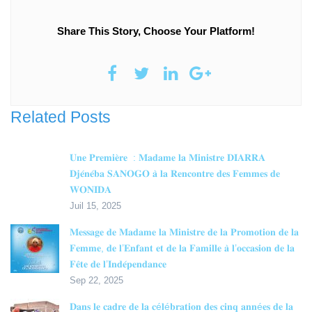
Share This Story, Choose Your Platform!
Related Posts
𝐔𝐧𝐞 𝐏𝐫𝐞𝐦𝐢𝐞̀𝐫𝐞 : 𝐌𝐚𝐝𝐚𝐦𝐞 𝐥𝐚 𝐌𝐢𝐧𝐢𝐬𝐭𝐫𝐞 𝐃𝐈𝐀𝐑𝐑𝐀
𝐃𝐣𝐞́𝐧𝐞́𝐛𝐚 𝐒𝐀𝐍𝐎𝐆𝐎 𝐚̀ 𝐥𝐚 𝐑𝐞𝐧𝐜𝐨𝐧𝐭𝐫𝐞 𝐝𝐞𝐬 𝐅𝐞𝐦𝐦𝐞𝐬 𝐝𝐞
𝐖𝐎𝐍𝐈𝐃𝐀
Juil 15, 2025
𝐌𝐞𝐬𝐬𝐚𝐠𝐞 𝐝𝐞 𝐌𝐚𝐝𝐚𝐦𝐞 𝐥𝐚 𝐌𝐢𝐧𝐢𝐬𝐭𝐫𝐞 𝐝𝐞 𝐥𝐚 𝐏𝐫𝐨𝐦𝐨𝐭𝐢𝐨𝐧 𝐝𝐞 𝐥𝐚
𝐅𝐞𝐦𝐦𝐞, 𝐝𝐞 𝐥’𝐄𝐧𝐟𝐚𝐧𝐭 𝐞𝐭 𝐝𝐞 𝐥𝐚 𝐅𝐚𝐦𝐢𝐥𝐥𝐞 𝐚̀ 𝐥’𝐨𝐜𝐜𝐚𝐬𝐢𝐨𝐧 𝐝𝐞 𝐥𝐚
𝐅𝐞̂𝐭𝐞 𝐝𝐞 𝐥’𝐈𝐧𝐝𝐞́𝐩𝐞𝐧𝐝𝐚𝐧𝐜𝐞
Sep 22, 2025
𝐃𝐚𝐧𝐬 𝐥𝐞 𝐜𝐚𝐝𝐫𝐞 𝐝𝐞 𝐥𝐚 𝐜é𝐥é𝐛𝐫𝐚𝐭𝐢𝐨𝐧 𝐝𝐞𝐬 𝐜𝐢𝐧𝐪 𝐚𝐧𝐧é𝐞𝐬 𝐝𝐞 𝐥𝐚