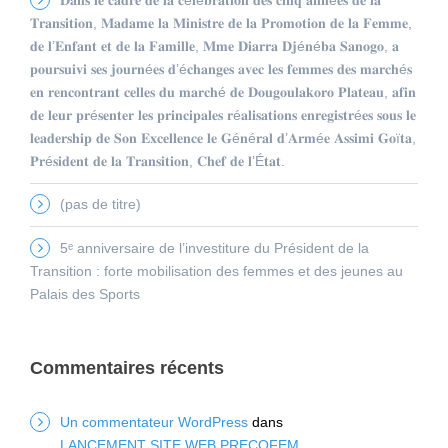
𝐓𝐫𝐚𝐧𝐬𝐢𝐭𝐢𝐨𝐧, 𝐌𝐚𝐝𝐚𝐦𝐞 𝐥𝐚 𝐌𝐢𝐧𝐢𝐬𝐭𝐫𝐞 𝐝𝐞 𝐥𝐚 𝐏𝐫𝐨𝐦𝐨𝐭𝐢𝐨𝐧 𝐝𝐞 𝐥𝐚 𝐅𝐞𝐦𝐦𝐞,
𝐝𝐞 𝐥’𝐄𝐧𝐟𝐚𝐧𝐭 𝐞𝐭 𝐝𝐞 𝐥𝐚 𝐅𝐚𝐦𝐢𝐥𝐥𝐞, 𝐌𝐦𝐞 𝐃𝐢𝐚𝐫𝐫𝐚 𝐃𝐣é𝐧é𝐛𝐚 𝐒𝐚𝐧𝐨𝐠𝐨, 𝐚
𝐩𝐨𝐮𝐫𝐬𝐮𝐢𝐯𝐢 𝐬𝐞𝐬 𝐣𝐨𝐮𝐫𝐧é𝐞𝐬 𝐝’é𝐜𝐡𝐚𝐧𝐠𝐞𝐬 𝐚𝐯𝐞𝐜 𝐥𝐞𝐬 𝐟𝐞𝐦𝐦𝐞𝐬 𝐝𝐞𝐬 𝐦𝐚𝐫𝐜𝐡é𝐬
𝐞𝐧 𝐫𝐞𝐧𝐜𝐨𝐧𝐭𝐫𝐚𝐧𝐭 𝐜𝐞𝐥𝐥𝐞𝐬 𝐝𝐮 𝐦𝐚𝐫𝐜𝐡é 𝐝𝐞 𝐃𝐨𝐮𝐠𝐨𝐮𝐥𝐚𝐤𝐨𝐫𝐨 𝐏𝐥𝐚𝐭𝐞𝐚𝐮, 𝐚𝐟𝐢𝐧
𝐝𝐞 𝐥𝐞𝐮𝐫 𝐩𝐫é𝐬𝐞𝐧𝐭𝐞𝐫 𝐥𝐞𝐬 𝐩𝐫𝐢𝐧𝐜𝐢𝐩𝐚𝐥𝐞𝐬 𝐫é𝐚𝐥𝐢𝐬𝐚𝐭𝐢𝐨𝐧𝐬 𝐞𝐧𝐫𝐞𝐠𝐢𝐬𝐭𝐫é𝐞𝐬 𝐬𝐨𝐮𝐬 𝐥𝐞
𝐥𝐞𝐚𝐝𝐞𝐫𝐬𝐡𝐢𝐩 𝐝𝐞 𝐒𝐨𝐧 𝐄𝐱𝐜𝐞𝐥𝐥𝐞𝐧𝐜𝐞 𝐥𝐞 𝐆é𝐧é𝐫𝐚𝐥 𝐝’𝐀𝐫𝐦é𝐞 𝐀𝐬𝐬𝐢𝐦𝐢 𝐆𝐨ï𝐭𝐚,
𝐏𝐫é𝐬𝐢𝐝𝐞𝐧𝐭 𝐝𝐞 𝐥𝐚 𝐓𝐫𝐚𝐧𝐬𝐢𝐭𝐢𝐨𝐧, 𝐂𝐡𝐞𝐟 𝐝𝐞 𝐥’É𝐭𝐚𝐭.
(pas de titre)
5ᵉ anniversaire de l’investiture du Président de la
Transition : forte mobilisation des femmes et des jeunes au
Palais des Sports
Commentaires récents
Un commentateur WordPress
dans
LANCEMENT SITE WEB PRECOFEM