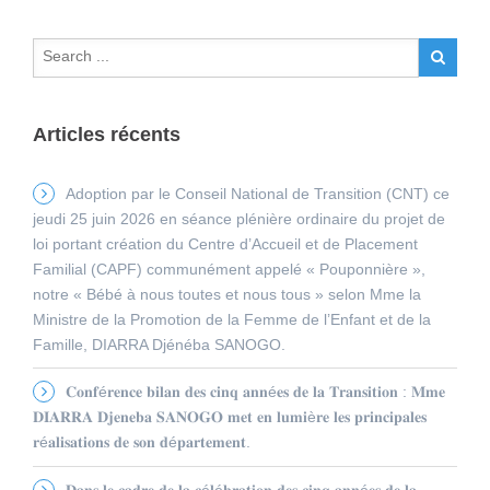
Articles récents
Adoption par le Conseil National de Transition (CNT) ce
jeudi 25 juin 2026 en séance plénière ordinaire du projet de
loi portant création du Centre d’Accueil et de Placement
Familial (CAPF) communément appelé « Pouponnière »,
notre « Bébé à nous toutes et nous tous » selon Mme la
Ministre de la Promotion de la Femme de l’Enfant et de la
Famille, DIARRA Djénéba SANOGO.
𝐂𝐨𝐧𝐟é𝐫𝐞𝐧𝐜𝐞 𝐛𝐢𝐥𝐚𝐧 𝐝𝐞𝐬 𝐜𝐢𝐧𝐪 𝐚𝐧𝐧é𝐞𝐬 𝐝𝐞 𝐥𝐚 𝐓𝐫𝐚𝐧𝐬𝐢𝐭𝐢𝐨𝐧 : 𝐌𝐦𝐞
𝐃𝐈𝐀𝐑𝐑𝐀 𝐃𝐣𝐞𝐧𝐞𝐛𝐚 𝐒𝐀𝐍𝐎𝐆𝐎 𝐦𝐞𝐭 𝐞𝐧 𝐥𝐮𝐦𝐢è𝐫𝐞 𝐥𝐞𝐬 𝐩𝐫𝐢𝐧𝐜𝐢𝐩𝐚𝐥𝐞𝐬
𝐫é𝐚𝐥𝐢𝐬𝐚𝐭𝐢𝐨𝐧𝐬 𝐝𝐞 𝐬𝐨𝐧 𝐝é𝐩𝐚𝐫𝐭𝐞𝐦𝐞𝐧𝐭.
𝐃𝐚𝐧𝐬 𝐥𝐞 𝐜𝐚𝐝𝐫𝐞 𝐝𝐞 𝐥𝐚 𝐜é𝐥é𝐛𝐫𝐚𝐭𝐢𝐨𝐧 𝐝𝐞𝐬 𝐜𝐢𝐧𝐪 𝐚𝐧𝐧é𝐞𝐬 𝐝𝐞 𝐥𝐚