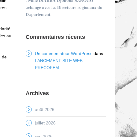
: 𝐌𝐦𝐞 𝐃𝐈𝐀𝐑𝐑𝐀 𝐃𝐣é𝐧é𝐛𝐚 𝐒𝐀𝐍𝐎𝐆𝐎
lle,
é𝐜𝐡𝐚𝐧𝐠𝐞 𝐚𝐯𝐞𝐜 𝐥𝐞𝐬 𝐃𝐢𝐫𝐞𝐜𝐭𝐞𝐮𝐫𝐬 𝐫é𝐠𝐢𝐨𝐧𝐚𝐮𝐱 𝐝𝐮
bres
𝐃é𝐩𝐚𝐫𝐭𝐞𝐦𝐞𝐧𝐭
darité
bles au
Commentaires récents
Un commentateur WordPress
dans
, de
LANCEMENT SITE WEB
PRECOFEM
Archives
août 2026
juillet 2026
juin 2026