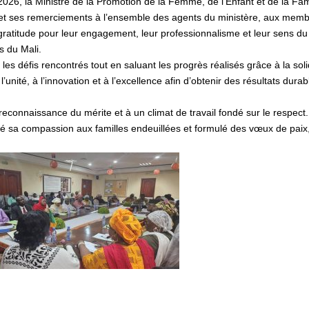
26, la Ministre de la Promotion de la Femme, de l’Enfant et de la Fami
et ses remerciements à l’ensemble des agents du ministère, aux mem
 gratitude pour leur engagement, leur professionnalisme et leur sens du
s du Mali.
les défis rencontrés tout en saluant les progrès réalisés grâce à la soli
’unité, à l’innovation et à l’excellence afin d’obtenir des résultats dura
reconnaissance du mérite et à un climat de travail fondé sur le respect.
 sa compassion aux familles endeuillées et formulé des vœux de paix