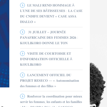
𝐋𝐄 𝐌𝐀𝐋𝐈 𝐑𝐄𝐍𝐃 𝐇𝐎𝐌𝐌𝐀𝐆𝐄 À
𝐋’𝐔𝐍𝐄 𝐃𝐄 𝐒𝐄𝐒 𝐁Â𝐓𝐈𝐒𝐒𝐄𝐔𝐒𝐄𝐒 : 𝐋𝐀 𝐂𝐀𝐒𝐄
𝐃𝐔 𝐂𝐍𝐃𝐈𝐅𝐄 𝐃𝐄𝐕𝐈𝐄𝐍𝐓 « 𝐂𝐀𝐒𝐄 𝐀𝐒𝐒𝐀
𝐃𝐈𝐀𝐋𝐋𝐎 »
𝟑𝟏 𝐉𝐔𝐈𝐋𝐋𝐄𝐓 – 𝐉𝐎𝐔𝐑𝐍É𝐄
𝐏𝐀𝐍𝐀𝐅𝐑𝐈𝐂𝐀𝐈𝐍𝐄 𝐃𝐄𝐒 𝐅𝐄𝐌𝐌𝐄𝐒 𝟐𝟎𝟐𝟔 :
𝐊𝐎𝐔𝐋𝐈𝐊𝐎𝐑𝐎 𝐃𝐎𝐍𝐍𝐄 𝐋𝐄 𝐓𝐎𝐍
𝐕𝐈𝐒𝐈𝐓𝐄 𝐃𝐄 𝐂𝐎𝐔𝐑𝐓𝐎𝐈𝐒𝐈𝐄 𝐄𝐓
𝐃’𝐈𝐍𝐅𝐎𝐑𝐌𝐀𝐓𝐈𝐎𝐍 𝐎𝐅𝐅𝐈𝐂𝐈𝐄𝐋𝐋𝐄 À
𝐊𝐎𝐔𝐋𝐈𝐊𝐎𝐑𝐎
𝐋𝐀𝐍𝐂𝐄𝐌𝐄𝐍𝐓 𝐎𝐅𝐅𝐈𝐂𝐈𝐄𝐋 𝐃𝐔
𝐏𝐑𝐎𝐉𝐄𝐓 𝐑𝐄𝐒𝐄𝐂𝐎 — « 𝐀𝐮𝐭𝐨𝐧𝐨𝐦𝐢𝐬𝐚𝐭𝐢𝐨𝐧
𝐝𝐞𝐬 𝐟𝐞𝐦𝐦𝐞𝐬 𝐞𝐭 𝐝𝐞𝐬 𝐟𝐢𝐥𝐥𝐞𝐬 »
𝐑𝐞𝐧𝐟𝐨𝐫𝐜𝐞𝐫 𝐥𝐚 𝐜𝐨𝐨𝐫𝐝𝐢𝐧𝐚𝐭𝐢𝐨𝐧 𝐩𝐨𝐮𝐫 𝐦𝐢𝐞𝐮𝐱
𝐬𝐞𝐫𝐯𝐢𝐫 𝐥𝐞𝐬 𝐟𝐞𝐦𝐦𝐞𝐬, 𝐥𝐞𝐬 𝐞𝐧𝐟𝐚𝐧𝐭𝐬 𝐞𝐭 𝐥𝐞𝐬 𝐟𝐚𝐦𝐢𝐥𝐥𝐞𝐬