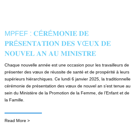
MPFEF : 𝐂É𝐑É𝐌𝐎𝐍𝐈𝐄 𝐃𝐄
𝐏𝐑É𝐒𝐄𝐍𝐓𝐀𝐓𝐈𝐎𝐍 𝐃𝐄𝐒 𝐕Œ𝐔𝐗 𝐃𝐄
𝐍𝐎𝐔𝐕𝐄𝐋 𝐀𝐍 𝐀𝐔 𝐌𝐈𝐍𝐈𝐒𝐓𝐑𝐄
Chaque nouvelle année est une occasion pour les travailleurs de
présenter des vœux de réussite de santé et de prospérité à leurs
supérieurs hiérarchiques. Ce lundi 6 janvier 2025, la traditionnelle
cérémonie de présentation des vœux de nouvel an s’est tenue au
sein du Ministère de la Promotion de la Femme, de l’Enfant et de
la Famille.
Read More >