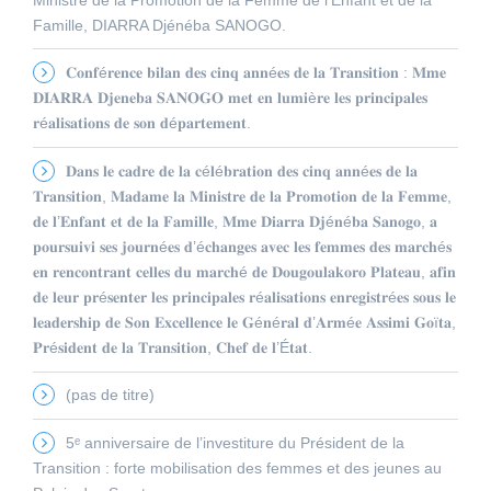
Famille, DIARRA Djénéba SANOGO.
𝐂𝐨𝐧𝐟é𝐫𝐞𝐧𝐜𝐞 𝐛𝐢𝐥𝐚𝐧 𝐝𝐞𝐬 𝐜𝐢𝐧𝐪 𝐚𝐧𝐧é𝐞𝐬 𝐝𝐞 𝐥𝐚 𝐓𝐫𝐚𝐧𝐬𝐢𝐭𝐢𝐨𝐧 : 𝐌𝐦𝐞
𝐃𝐈𝐀𝐑𝐑𝐀 𝐃𝐣𝐞𝐧𝐞𝐛𝐚 𝐒𝐀𝐍𝐎𝐆𝐎 𝐦𝐞𝐭 𝐞𝐧 𝐥𝐮𝐦𝐢è𝐫𝐞 𝐥𝐞𝐬 𝐩𝐫𝐢𝐧𝐜𝐢𝐩𝐚𝐥𝐞𝐬
𝐫é𝐚𝐥𝐢𝐬𝐚𝐭𝐢𝐨𝐧𝐬 𝐝𝐞 𝐬𝐨𝐧 𝐝é𝐩𝐚𝐫𝐭𝐞𝐦𝐞𝐧𝐭.
𝐃𝐚𝐧𝐬 𝐥𝐞 𝐜𝐚𝐝𝐫𝐞 𝐝𝐞 𝐥𝐚 𝐜é𝐥é𝐛𝐫𝐚𝐭𝐢𝐨𝐧 𝐝𝐞𝐬 𝐜𝐢𝐧𝐪 𝐚𝐧𝐧é𝐞𝐬 𝐝𝐞 𝐥𝐚
𝐓𝐫𝐚𝐧𝐬𝐢𝐭𝐢𝐨𝐧, 𝐌𝐚𝐝𝐚𝐦𝐞 𝐥𝐚 𝐌𝐢𝐧𝐢𝐬𝐭𝐫𝐞 𝐝𝐞 𝐥𝐚 𝐏𝐫𝐨𝐦𝐨𝐭𝐢𝐨𝐧 𝐝𝐞 𝐥𝐚 𝐅𝐞𝐦𝐦𝐞,
𝐝𝐞 𝐥’𝐄𝐧𝐟𝐚𝐧𝐭 𝐞𝐭 𝐝𝐞 𝐥𝐚 𝐅𝐚𝐦𝐢𝐥𝐥𝐞, 𝐌𝐦𝐞 𝐃𝐢𝐚𝐫𝐫𝐚 𝐃𝐣é𝐧é𝐛𝐚 𝐒𝐚𝐧𝐨𝐠𝐨, 𝐚
𝐩𝐨𝐮𝐫𝐬𝐮𝐢𝐯𝐢 𝐬𝐞𝐬 𝐣𝐨𝐮𝐫𝐧é𝐞𝐬 𝐝’é𝐜𝐡𝐚𝐧𝐠𝐞𝐬 𝐚𝐯𝐞𝐜 𝐥𝐞𝐬 𝐟𝐞𝐦𝐦𝐞𝐬 𝐝𝐞𝐬 𝐦𝐚𝐫𝐜𝐡é𝐬
𝐞𝐧 𝐫𝐞𝐧𝐜𝐨𝐧𝐭𝐫𝐚𝐧𝐭 𝐜𝐞𝐥𝐥𝐞𝐬 𝐝𝐮 𝐦𝐚𝐫𝐜𝐡é 𝐝𝐞 𝐃𝐨𝐮𝐠𝐨𝐮𝐥𝐚𝐤𝐨𝐫𝐨 𝐏𝐥𝐚𝐭𝐞𝐚𝐮, 𝐚𝐟𝐢𝐧
𝐝𝐞 𝐥𝐞𝐮𝐫 𝐩𝐫é𝐬𝐞𝐧𝐭𝐞𝐫 𝐥𝐞𝐬 𝐩𝐫𝐢𝐧𝐜𝐢𝐩𝐚𝐥𝐞𝐬 𝐫é𝐚𝐥𝐢𝐬𝐚𝐭𝐢𝐨𝐧𝐬 𝐞𝐧𝐫𝐞𝐠𝐢𝐬𝐭𝐫é𝐞𝐬 𝐬𝐨𝐮𝐬 𝐥𝐞
𝐥𝐞𝐚𝐝𝐞𝐫𝐬𝐡𝐢𝐩 𝐝𝐞 𝐒𝐨𝐧 𝐄𝐱𝐜𝐞𝐥𝐥𝐞𝐧𝐜𝐞 𝐥𝐞 𝐆é𝐧é𝐫𝐚𝐥 𝐝’𝐀𝐫𝐦é𝐞 𝐀𝐬𝐬𝐢𝐦𝐢 𝐆𝐨ï𝐭𝐚,
𝐏𝐫é𝐬𝐢𝐝𝐞𝐧𝐭 𝐝𝐞 𝐥𝐚 𝐓𝐫𝐚𝐧𝐬𝐢𝐭𝐢𝐨𝐧, 𝐂𝐡𝐞𝐟 𝐝𝐞 𝐥’É𝐭𝐚𝐭.
(pas de titre)
5ᵉ anniversaire de l’investiture du Président de la
Transition : forte mobilisation des femmes et des jeunes au