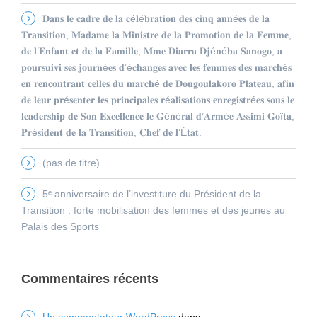
𝐃𝐚𝐧𝐬 𝐥𝐞 𝐜𝐚𝐝𝐫𝐞 𝐝𝐞 𝐥𝐚 𝐜é𝐥é𝐛𝐫𝐚𝐭𝐢𝐨𝐧 𝐝𝐞𝐬 𝐜𝐢𝐧𝐪 𝐚𝐧𝐧é𝐞𝐬 𝐝𝐞 𝐥𝐚
𝐓𝐫𝐚𝐧𝐬𝐢𝐭𝐢𝐨𝐧, 𝐌𝐚𝐝𝐚𝐦𝐞 𝐥𝐚 𝐌𝐢𝐧𝐢𝐬𝐭𝐫𝐞 𝐝𝐞 𝐥𝐚 𝐏𝐫𝐨𝐦𝐨𝐭𝐢𝐨𝐧 𝐝𝐞 𝐥𝐚 𝐅𝐞𝐦𝐦𝐞,
𝐝𝐞 𝐥’𝐄𝐧𝐟𝐚𝐧𝐭 𝐞𝐭 𝐝𝐞 𝐥𝐚 𝐅𝐚𝐦𝐢𝐥𝐥𝐞, 𝐌𝐦𝐞 𝐃𝐢𝐚𝐫𝐫𝐚 𝐃𝐣é𝐧é𝐛𝐚 𝐒𝐚𝐧𝐨𝐠𝐨, 𝐚
𝐩𝐨𝐮𝐫𝐬𝐮𝐢𝐯𝐢 𝐬𝐞𝐬 𝐣𝐨𝐮𝐫𝐧é𝐞𝐬 𝐝’é𝐜𝐡𝐚𝐧𝐠𝐞𝐬 𝐚𝐯𝐞𝐜 𝐥𝐞𝐬 𝐟𝐞𝐦𝐦𝐞𝐬 𝐝𝐞𝐬 𝐦𝐚𝐫𝐜𝐡é𝐬
𝐞𝐧 𝐫𝐞𝐧𝐜𝐨𝐧𝐭𝐫𝐚𝐧𝐭 𝐜𝐞𝐥𝐥𝐞𝐬 𝐝𝐮 𝐦𝐚𝐫𝐜𝐡é 𝐝𝐞 𝐃𝐨𝐮𝐠𝐨𝐮𝐥𝐚𝐤𝐨𝐫𝐨 𝐏𝐥𝐚𝐭𝐞𝐚𝐮, 𝐚𝐟𝐢𝐧
𝐝𝐞 𝐥𝐞𝐮𝐫 𝐩𝐫é𝐬𝐞𝐧𝐭𝐞𝐫 𝐥𝐞𝐬 𝐩𝐫𝐢𝐧𝐜𝐢𝐩𝐚𝐥𝐞𝐬 𝐫é𝐚𝐥𝐢𝐬𝐚𝐭𝐢𝐨𝐧𝐬 𝐞𝐧𝐫𝐞𝐠𝐢𝐬𝐭𝐫é𝐞𝐬 𝐬𝐨𝐮𝐬 𝐥𝐞
𝐥𝐞𝐚𝐝𝐞𝐫𝐬𝐡𝐢𝐩 𝐝𝐞 𝐒𝐨𝐧 𝐄𝐱𝐜𝐞𝐥𝐥𝐞𝐧𝐜𝐞 𝐥𝐞 𝐆é𝐧é𝐫𝐚𝐥 𝐝’𝐀𝐫𝐦é𝐞 𝐀𝐬𝐬𝐢𝐦𝐢 𝐆𝐨ï𝐭𝐚,
𝐏𝐫é𝐬𝐢𝐝𝐞𝐧𝐭 𝐝𝐞 𝐥𝐚 𝐓𝐫𝐚𝐧𝐬𝐢𝐭𝐢𝐨𝐧, 𝐂𝐡𝐞𝐟 𝐝𝐞 𝐥’É𝐭𝐚𝐭.
(pas de titre)
5ᵉ anniversaire de l’investiture du Président de la
Transition : forte mobilisation des femmes et des jeunes au
Palais des Sports
Commentaires récents
Un commentateur WordPress
dans