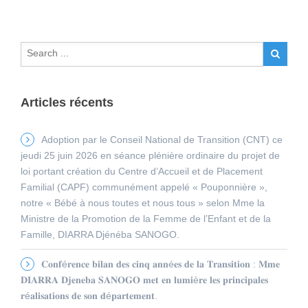
Articles récents
Adoption par le Conseil National de Transition (CNT) ce
jeudi 25 juin 2026 en séance plénière ordinaire du projet de
loi portant création du Centre d’Accueil et de Placement
Familial (CAPF) communément appelé « Pouponnière »,
notre « Bébé à nous toutes et nous tous » selon Mme la
Ministre de la Promotion de la Femme de l’Enfant et de la
Famille, DIARRA Djénéba SANOGO.
𝐂𝐨𝐧𝐟é𝐫𝐞𝐧𝐜𝐞 𝐛𝐢𝐥𝐚𝐧 𝐝𝐞𝐬 𝐜𝐢𝐧𝐪 𝐚𝐧𝐧é𝐞𝐬 𝐝𝐞 𝐥𝐚 𝐓𝐫𝐚𝐧𝐬𝐢𝐭𝐢𝐨𝐧 : 𝐌𝐦𝐞
𝐃𝐈𝐀𝐑𝐑𝐀 𝐃𝐣𝐞𝐧𝐞𝐛𝐚 𝐒𝐀𝐍𝐎𝐆𝐎 𝐦𝐞𝐭 𝐞𝐧 𝐥𝐮𝐦𝐢è𝐫𝐞 𝐥𝐞𝐬 𝐩𝐫𝐢𝐧𝐜𝐢𝐩𝐚𝐥𝐞𝐬
𝐫é𝐚𝐥𝐢𝐬𝐚𝐭𝐢𝐨𝐧𝐬 𝐝𝐞 𝐬𝐨𝐧 𝐝é𝐩𝐚𝐫𝐭𝐞𝐦𝐞𝐧𝐭.