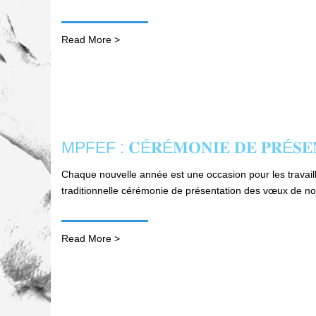
Read More >
MPFEF : 𝐂É𝐑É𝐌𝐎𝐍𝐈𝐄 𝐃𝐄 𝐏𝐑É𝐒𝐄𝐍𝐓
Chaque nouvelle année est une occasion pour les travaill
traditionnelle cérémonie de présentation des vœux de nou
Read More >