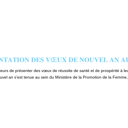
𝐀𝐓𝐈𝐎𝐍 𝐃𝐄𝐒 𝐕Œ𝐔𝐗 𝐃𝐄 𝐍𝐎𝐔𝐕𝐄𝐋 𝐀𝐍 𝐀𝐔 
eurs de présenter des vœux de réussite de santé et de prospérité à leur
vel an s’est tenue au sein du Ministère de la Promotion de la Femme, d