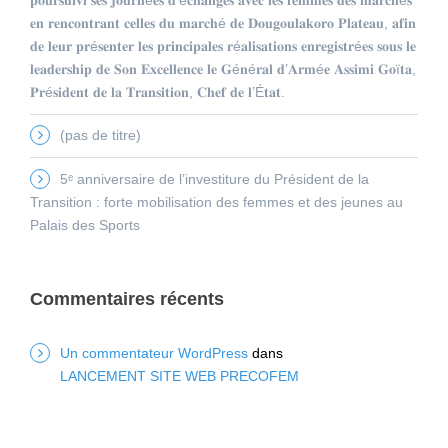
𝐞𝐧 𝐫𝐞𝐧𝐜𝐨𝐧𝐭𝐫𝐚𝐧𝐭 𝐜𝐞𝐥𝐥𝐞𝐬 𝐝𝐮 𝐦𝐚𝐫𝐜𝐡é 𝐝𝐞 𝐃𝐨𝐮𝐠𝐨𝐮𝐥𝐚𝐤𝐨𝐫𝐨 𝐏𝐥𝐚𝐭𝐞𝐚𝐮, 𝐚𝐟𝐢𝐧
𝐝𝐞 𝐥𝐞𝐮𝐫 𝐩𝐫é𝐬𝐞𝐧𝐭𝐞𝐫 𝐥𝐞𝐬 𝐩𝐫𝐢𝐧𝐜𝐢𝐩𝐚𝐥𝐞𝐬 𝐫é𝐚𝐥𝐢𝐬𝐚𝐭𝐢𝐨𝐧𝐬 𝐞𝐧𝐫𝐞𝐠𝐢𝐬𝐭𝐫é𝐞𝐬 𝐬𝐨𝐮𝐬 𝐥𝐞
𝐥𝐞𝐚𝐝𝐞𝐫𝐬𝐡𝐢𝐩 𝐝𝐞 𝐒𝐨𝐧 𝐄𝐱𝐜𝐞𝐥𝐥𝐞𝐧𝐜𝐞 𝐥𝐞 𝐆é𝐧é𝐫𝐚𝐥 𝐝’𝐀𝐫𝐦é𝐞 𝐀𝐬𝐬𝐢𝐦𝐢 𝐆𝐨ï𝐭𝐚,
𝐏𝐫é𝐬𝐢𝐝𝐞𝐧𝐭 𝐝𝐞 𝐥𝐚 𝐓𝐫𝐚𝐧𝐬𝐢𝐭𝐢𝐨𝐧, 𝐂𝐡𝐞𝐟 𝐝𝐞 𝐥’É𝐭𝐚𝐭.
(pas de titre)
5ᵉ anniversaire de l’investiture du Président de la
Transition : forte mobilisation des femmes et des jeunes au
Palais des Sports
Commentaires récents
Un commentateur WordPress
dans
LANCEMENT SITE WEB PRECOFEM