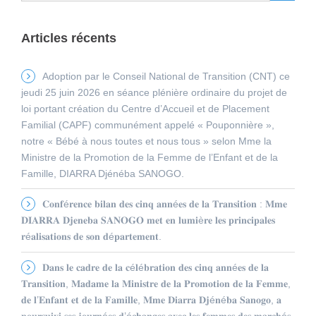
Articles récents
Adoption par le Conseil National de Transition (CNT) ce
jeudi 25 juin 2026 en séance plénière ordinaire du projet de
loi portant création du Centre d’Accueil et de Placement
Familial (CAPF) communément appelé « Pouponnière »,
notre « Bébé à nous toutes et nous tous » selon Mme la
Ministre de la Promotion de la Femme de l’Enfant et de la
Famille, DIARRA Djénéba SANOGO.
𝐂𝐨𝐧𝐟é𝐫𝐞𝐧𝐜𝐞 𝐛𝐢𝐥𝐚𝐧 𝐝𝐞𝐬 𝐜𝐢𝐧𝐪 𝐚𝐧𝐧é𝐞𝐬 𝐝𝐞 𝐥𝐚 𝐓𝐫𝐚𝐧𝐬𝐢𝐭𝐢𝐨𝐧 : 𝐌𝐦𝐞
𝐃𝐈𝐀𝐑𝐑𝐀 𝐃𝐣𝐞𝐧𝐞𝐛𝐚 𝐒𝐀𝐍𝐎𝐆𝐎 𝐦𝐞𝐭 𝐞𝐧 𝐥𝐮𝐦𝐢è𝐫𝐞 𝐥𝐞𝐬 𝐩𝐫𝐢𝐧𝐜𝐢𝐩𝐚𝐥𝐞𝐬
𝐫é𝐚𝐥𝐢𝐬𝐚𝐭𝐢𝐨𝐧𝐬 𝐝𝐞 𝐬𝐨𝐧 𝐝é𝐩𝐚𝐫𝐭𝐞𝐦𝐞𝐧𝐭.
𝐃𝐚𝐧𝐬 𝐥𝐞 𝐜𝐚𝐝𝐫𝐞 𝐝𝐞 𝐥𝐚 𝐜é𝐥é𝐛𝐫𝐚𝐭𝐢𝐨𝐧 𝐝𝐞𝐬 𝐜𝐢𝐧𝐪 𝐚𝐧𝐧é𝐞𝐬 𝐝𝐞 𝐥𝐚
𝐓𝐫𝐚𝐧𝐬𝐢𝐭𝐢𝐨𝐧, 𝐌𝐚𝐝𝐚𝐦𝐞 𝐥𝐚 𝐌𝐢𝐧𝐢𝐬𝐭𝐫𝐞 𝐝𝐞 𝐥𝐚 𝐏𝐫𝐨𝐦𝐨𝐭𝐢𝐨𝐧 𝐝𝐞 𝐥𝐚 𝐅𝐞𝐦𝐦𝐞,
𝐝𝐞 𝐥’𝐄𝐧𝐟𝐚𝐧𝐭 𝐞𝐭 𝐝𝐞 𝐥𝐚 𝐅𝐚𝐦𝐢𝐥𝐥𝐞, 𝐌𝐦𝐞 𝐃𝐢𝐚𝐫𝐫𝐚 𝐃𝐣é𝐧é𝐛𝐚 𝐒𝐚𝐧𝐨𝐠𝐨, 𝐚
𝐩𝐨𝐮𝐫𝐬𝐮𝐢𝐯𝐢 𝐬𝐞𝐬 𝐣𝐨𝐮𝐫𝐧é𝐞𝐬 𝐝’é𝐜𝐡𝐚𝐧𝐠𝐞𝐬 𝐚𝐯𝐞𝐜 𝐥𝐞𝐬 𝐟𝐞𝐦𝐦𝐞𝐬 𝐝𝐞𝐬 𝐦𝐚𝐫𝐜𝐡é𝐬