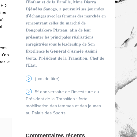
𝐥’𝐄𝐧𝐟𝐚𝐧𝐭 𝐞𝐭 𝐝𝐞 𝐥𝐚 𝐅𝐚𝐦𝐢𝐥𝐥𝐞, 𝐌𝐦𝐞 𝐃𝐢𝐚𝐫𝐫𝐚
MED
𝐃𝐣é𝐧é𝐛𝐚 𝐒𝐚𝐧𝐨𝐠𝐨, 𝐚 𝐩𝐨𝐮𝐫𝐬𝐮𝐢𝐯𝐢 𝐬𝐞𝐬 𝐣𝐨𝐮𝐫𝐧é𝐞𝐬
 des
𝐝’é𝐜𝐡𝐚𝐧𝐠𝐞𝐬 𝐚𝐯𝐞𝐜 𝐥𝐞𝐬 𝐟𝐞𝐦𝐦𝐞𝐬 𝐝𝐞𝐬 𝐦𝐚𝐫𝐜𝐡é𝐬 𝐞𝐧
ué
𝐫𝐞𝐧𝐜𝐨𝐧𝐭𝐫𝐚𝐧𝐭 𝐜𝐞𝐥𝐥𝐞𝐬 𝐝𝐮 𝐦𝐚𝐫𝐜𝐡é 𝐝𝐞
al
𝐃𝐨𝐮𝐠𝐨𝐮𝐥𝐚𝐤𝐨𝐫𝐨 𝐏𝐥𝐚𝐭𝐞𝐚𝐮, 𝐚𝐟𝐢𝐧 𝐝𝐞 𝐥𝐞𝐮𝐫
𝐩𝐫é𝐬𝐞𝐧𝐭𝐞𝐫 𝐥𝐞𝐬 𝐩𝐫𝐢𝐧𝐜𝐢𝐩𝐚𝐥𝐞𝐬 𝐫é𝐚𝐥𝐢𝐬𝐚𝐭𝐢𝐨𝐧𝐬
𝐞𝐧𝐫𝐞𝐠𝐢𝐬𝐭𝐫é𝐞𝐬 𝐬𝐨𝐮𝐬 𝐥𝐞 𝐥𝐞𝐚𝐝𝐞𝐫𝐬𝐡𝐢𝐩 𝐝𝐞 𝐒𝐨𝐧
 cas
𝐄𝐱𝐜𝐞𝐥𝐥𝐞𝐧𝐜𝐞 𝐥𝐞 𝐆é𝐧é𝐫𝐚𝐥 𝐝’𝐀𝐫𝐦é𝐞 𝐀𝐬𝐬𝐢𝐦𝐢
qu’on
𝐆𝐨ï𝐭𝐚, 𝐏𝐫é𝐬𝐢𝐝𝐞𝐧𝐭 𝐝𝐞 𝐥𝐚 𝐓𝐫𝐚𝐧𝐬𝐢𝐭𝐢𝐨𝐧, 𝐂𝐡𝐞𝐟 𝐝𝐞
mer le
𝐥’É𝐭𝐚𝐭.
(pas de titre)
5ᵉ anniversaire de l’investiture du
Président de la Transition : forte
mobilisation des femmes et des jeunes
au Palais des Sports
Commentaires récents