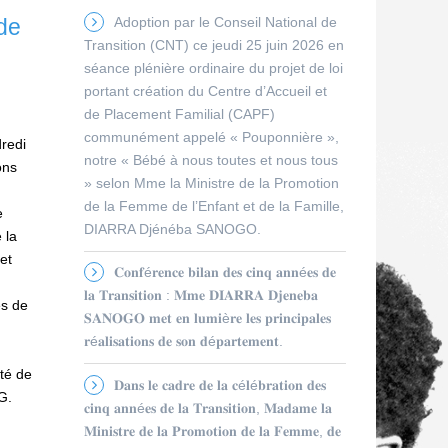
Adoption par le Conseil National de
de
Transition (CNT) ce jeudi 25 juin 2026 en
séance plénière ordinaire du projet de loi
portant création du Centre d’Accueil et
de Placement Familial (CAPF)
communément appelé « Pouponnière »,
redi
notre « Bébé à nous toutes et nous tous
ons
» selon Mme la Ministre de la Promotion
de la Femme de l’Enfant et de la Famille,
e
DIARRA Djénéba SANOGO.
 la
et
𝐂𝐨𝐧𝐟é𝐫𝐞𝐧𝐜𝐞 𝐛𝐢𝐥𝐚𝐧 𝐝𝐞𝐬 𝐜𝐢𝐧𝐪 𝐚𝐧𝐧é𝐞𝐬 𝐝𝐞
𝐥𝐚 𝐓𝐫𝐚𝐧𝐬𝐢𝐭𝐢𝐨𝐧 : 𝐌𝐦𝐞 𝐃𝐈𝐀𝐑𝐑𝐀 𝐃𝐣𝐞𝐧𝐞𝐛𝐚
es de
𝐒𝐀𝐍𝐎𝐆𝐎 𝐦𝐞𝐭 𝐞𝐧 𝐥𝐮𝐦𝐢è𝐫𝐞 𝐥𝐞𝐬 𝐩𝐫𝐢𝐧𝐜𝐢𝐩𝐚𝐥𝐞𝐬
𝐫é𝐚𝐥𝐢𝐬𝐚𝐭𝐢𝐨𝐧𝐬 𝐝𝐞 𝐬𝐨𝐧 𝐝é𝐩𝐚𝐫𝐭𝐞𝐦𝐞𝐧𝐭.
té de
𝐃𝐚𝐧𝐬 𝐥𝐞 𝐜𝐚𝐝𝐫𝐞 𝐝𝐞 𝐥𝐚 𝐜é𝐥é𝐛𝐫𝐚𝐭𝐢𝐨𝐧 𝐝𝐞𝐬
G.
𝐜𝐢𝐧𝐪 𝐚𝐧𝐧é𝐞𝐬 𝐝𝐞 𝐥𝐚 𝐓𝐫𝐚𝐧𝐬𝐢𝐭𝐢𝐨𝐧, 𝐌𝐚𝐝𝐚𝐦𝐞 𝐥𝐚
𝐌𝐢𝐧𝐢𝐬𝐭𝐫𝐞 𝐝𝐞 𝐥𝐚 𝐏𝐫𝐨𝐦𝐨𝐭𝐢𝐨𝐧 𝐝𝐞 𝐥𝐚 𝐅𝐞𝐦𝐦𝐞, 𝐝𝐞