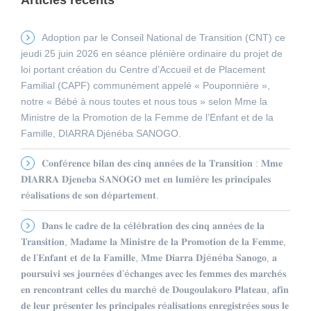
Adoption par le Conseil National de Transition (CNT) ce
jeudi 25 juin 2026 en séance plénière ordinaire du projet de
loi portant création du Centre d’Accueil et de Placement
Familial (CAPF) communément appelé « Pouponnière »,
notre « Bébé à nous toutes et nous tous » selon Mme la
Ministre de la Promotion de la Femme de l’Enfant et de la
Famille, DIARRA Djénéba SANOGO.
𝐂𝐨𝐧𝐟é𝐫𝐞𝐧𝐜𝐞 𝐛𝐢𝐥𝐚𝐧 𝐝𝐞𝐬 𝐜𝐢𝐧𝐪 𝐚𝐧𝐧é𝐞𝐬 𝐝𝐞 𝐥𝐚 𝐓𝐫𝐚𝐧𝐬𝐢𝐭𝐢𝐨𝐧 : 𝐌𝐦𝐞
𝐃𝐈𝐀𝐑𝐑𝐀 𝐃𝐣𝐞𝐧𝐞𝐛𝐚 𝐒𝐀𝐍𝐎𝐆𝐎 𝐦𝐞𝐭 𝐞𝐧 𝐥𝐮𝐦𝐢è𝐫𝐞 𝐥𝐞𝐬 𝐩𝐫𝐢𝐧𝐜𝐢𝐩𝐚𝐥𝐞𝐬
𝐫é𝐚𝐥𝐢𝐬𝐚𝐭𝐢𝐨𝐧𝐬 𝐝𝐞 𝐬𝐨𝐧 𝐝é𝐩𝐚𝐫𝐭𝐞𝐦𝐞𝐧𝐭.
𝐃𝐚𝐧𝐬 𝐥𝐞 𝐜𝐚𝐝𝐫𝐞 𝐝𝐞 𝐥𝐚 𝐜é𝐥é𝐛𝐫𝐚𝐭𝐢𝐨𝐧 𝐝𝐞𝐬 𝐜𝐢𝐧𝐪 𝐚𝐧𝐧é𝐞𝐬 𝐝𝐞 𝐥𝐚
𝐓𝐫𝐚𝐧𝐬𝐢𝐭𝐢𝐨𝐧, 𝐌𝐚𝐝𝐚𝐦𝐞 𝐥𝐚 𝐌𝐢𝐧𝐢𝐬𝐭𝐫𝐞 𝐝𝐞 𝐥𝐚 𝐏𝐫𝐨𝐦𝐨𝐭𝐢𝐨𝐧 𝐝𝐞 𝐥𝐚 𝐅𝐞𝐦𝐦𝐞,
𝐝𝐞 𝐥’𝐄𝐧𝐟𝐚𝐧𝐭 𝐞𝐭 𝐝𝐞 𝐥𝐚 𝐅𝐚𝐦𝐢𝐥𝐥𝐞, 𝐌𝐦𝐞 𝐃𝐢𝐚𝐫𝐫𝐚 𝐃𝐣é𝐧é𝐛𝐚 𝐒𝐚𝐧𝐨𝐠𝐨, 𝐚
𝐩𝐨𝐮𝐫𝐬𝐮𝐢𝐯𝐢 𝐬𝐞𝐬 𝐣𝐨𝐮𝐫𝐧é𝐞𝐬 𝐝’é𝐜𝐡𝐚𝐧𝐠𝐞𝐬 𝐚𝐯𝐞𝐜 𝐥𝐞𝐬 𝐟𝐞𝐦𝐦𝐞𝐬 𝐝𝐞𝐬 𝐦𝐚𝐫𝐜𝐡é𝐬
𝐞𝐧 𝐫𝐞𝐧𝐜𝐨𝐧𝐭𝐫𝐚𝐧𝐭 𝐜𝐞𝐥𝐥𝐞𝐬 𝐝𝐮 𝐦𝐚𝐫𝐜𝐡é 𝐝𝐞 𝐃𝐨𝐮𝐠𝐨𝐮𝐥𝐚𝐤𝐨𝐫𝐨 𝐏𝐥𝐚𝐭𝐞𝐚𝐮, 𝐚𝐟𝐢𝐧
𝐝𝐞 𝐥𝐞𝐮𝐫 𝐩𝐫é𝐬𝐞𝐧𝐭𝐞𝐫 𝐥𝐞𝐬 𝐩𝐫𝐢𝐧𝐜𝐢𝐩𝐚𝐥𝐞𝐬 𝐫é𝐚𝐥𝐢𝐬𝐚𝐭𝐢𝐨𝐧𝐬 𝐞𝐧𝐫𝐞𝐠𝐢𝐬𝐭𝐫é𝐞𝐬 𝐬𝐨𝐮𝐬 𝐥𝐞