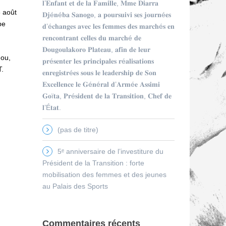
𝐥’𝐄𝐧𝐟𝐚𝐧𝐭 𝐞𝐭 𝐝𝐞 𝐥𝐚 𝐅𝐚𝐦𝐢𝐥𝐥𝐞, 𝐌𝐦𝐞 𝐃𝐢𝐚𝐫𝐫𝐚
8 août
𝐃𝐣é𝐧é𝐛𝐚 𝐒𝐚𝐧𝐨𝐠𝐨, 𝐚 𝐩𝐨𝐮𝐫𝐬𝐮𝐢𝐯𝐢 𝐬𝐞𝐬 𝐣𝐨𝐮𝐫𝐧é𝐞𝐬
pe
𝐝’é𝐜𝐡𝐚𝐧𝐠𝐞𝐬 𝐚𝐯𝐞𝐜 𝐥𝐞𝐬 𝐟𝐞𝐦𝐦𝐞𝐬 𝐝𝐞𝐬 𝐦𝐚𝐫𝐜𝐡é𝐬 𝐞𝐧
𝐫𝐞𝐧𝐜𝐨𝐧𝐭𝐫𝐚𝐧𝐭 𝐜𝐞𝐥𝐥𝐞𝐬 𝐝𝐮 𝐦𝐚𝐫𝐜𝐡é 𝐝𝐞
𝐃𝐨𝐮𝐠𝐨𝐮𝐥𝐚𝐤𝐨𝐫𝐨 𝐏𝐥𝐚𝐭𝐞𝐚𝐮, 𝐚𝐟𝐢𝐧 𝐝𝐞 𝐥𝐞𝐮𝐫
gou,
𝐩𝐫é𝐬𝐞𝐧𝐭𝐞𝐫 𝐥𝐞𝐬 𝐩𝐫𝐢𝐧𝐜𝐢𝐩𝐚𝐥𝐞𝐬 𝐫é𝐚𝐥𝐢𝐬𝐚𝐭𝐢𝐨𝐧𝐬
T.
𝐞𝐧𝐫𝐞𝐠𝐢𝐬𝐭𝐫é𝐞𝐬 𝐬𝐨𝐮𝐬 𝐥𝐞 𝐥𝐞𝐚𝐝𝐞𝐫𝐬𝐡𝐢𝐩 𝐝𝐞 𝐒𝐨𝐧
𝐄𝐱𝐜𝐞𝐥𝐥𝐞𝐧𝐜𝐞 𝐥𝐞 𝐆é𝐧é𝐫𝐚𝐥 𝐝’𝐀𝐫𝐦é𝐞 𝐀𝐬𝐬𝐢𝐦𝐢
𝐆𝐨ï𝐭𝐚, 𝐏𝐫é𝐬𝐢𝐝𝐞𝐧𝐭 𝐝𝐞 𝐥𝐚 𝐓𝐫𝐚𝐧𝐬𝐢𝐭𝐢𝐨𝐧, 𝐂𝐡𝐞𝐟 𝐝𝐞
𝐥’É𝐭𝐚𝐭.
(pas de titre)
5ᵉ anniversaire de l’investiture du
Président de la Transition : forte
mobilisation des femmes et des jeunes
au Palais des Sports
Commentaires récents