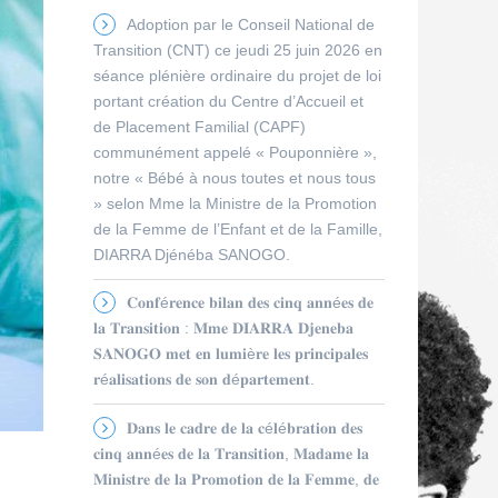
Adoption par le Conseil National de
Transition (CNT) ce jeudi 25 juin 2026 en
séance plénière ordinaire du projet de loi
portant création du Centre d’Accueil et
de Placement Familial (CAPF)
communément appelé « Pouponnière »,
notre « Bébé à nous toutes et nous tous
» selon Mme la Ministre de la Promotion
de la Femme de l’Enfant et de la Famille,
DIARRA Djénéba SANOGO.
𝐂𝐨𝐧𝐟é𝐫𝐞𝐧𝐜𝐞 𝐛𝐢𝐥𝐚𝐧 𝐝𝐞𝐬 𝐜𝐢𝐧𝐪 𝐚𝐧𝐧é𝐞𝐬 𝐝𝐞
𝐥𝐚 𝐓𝐫𝐚𝐧𝐬𝐢𝐭𝐢𝐨𝐧 : 𝐌𝐦𝐞 𝐃𝐈𝐀𝐑𝐑𝐀 𝐃𝐣𝐞𝐧𝐞𝐛𝐚
𝐒𝐀𝐍𝐎𝐆𝐎 𝐦𝐞𝐭 𝐞𝐧 𝐥𝐮𝐦𝐢è𝐫𝐞 𝐥𝐞𝐬 𝐩𝐫𝐢𝐧𝐜𝐢𝐩𝐚𝐥𝐞𝐬
𝐫é𝐚𝐥𝐢𝐬𝐚𝐭𝐢𝐨𝐧𝐬 𝐝𝐞 𝐬𝐨𝐧 𝐝é𝐩𝐚𝐫𝐭𝐞𝐦𝐞𝐧𝐭.
𝐃𝐚𝐧𝐬 𝐥𝐞 𝐜𝐚𝐝𝐫𝐞 𝐝𝐞 𝐥𝐚 𝐜é𝐥é𝐛𝐫𝐚𝐭𝐢𝐨𝐧 𝐝𝐞𝐬
𝐜𝐢𝐧𝐪 𝐚𝐧𝐧é𝐞𝐬 𝐝𝐞 𝐥𝐚 𝐓𝐫𝐚𝐧𝐬𝐢𝐭𝐢𝐨𝐧, 𝐌𝐚𝐝𝐚𝐦𝐞 𝐥𝐚
𝐌𝐢𝐧𝐢𝐬𝐭𝐫𝐞 𝐝𝐞 𝐥𝐚 𝐏𝐫𝐨𝐦𝐨𝐭𝐢𝐨𝐧 𝐝𝐞 𝐥𝐚 𝐅𝐞𝐦𝐦𝐞, 𝐝𝐞