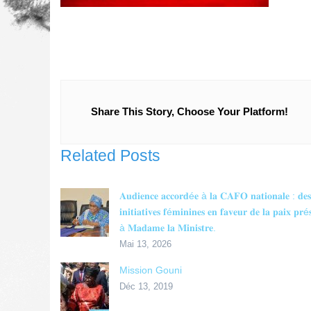
Share This Story, Choose Your Platform!
Related Posts
𝐀𝐮𝐝𝐢𝐞𝐧𝐜𝐞 𝐚𝐜𝐜𝐨𝐫𝐝é𝐞 à 𝐥𝐚 𝐂𝐀𝐅𝐎 𝐧𝐚𝐭𝐢𝐨𝐧𝐚𝐥𝐞 : 𝐝𝐞𝐬
𝐢𝐧𝐢𝐭𝐢𝐚𝐭𝐢𝐯𝐞𝐬 𝐟é𝐦𝐢𝐧𝐢𝐧𝐞𝐬 𝐞𝐧 𝐟𝐚𝐯𝐞𝐮𝐫 𝐝𝐞 𝐥𝐚 𝐩𝐚𝐢𝐱 𝐩𝐫é
à 𝐌𝐚𝐝𝐚𝐦𝐞 𝐥𝐚 𝐌𝐢𝐧𝐢𝐬𝐭𝐫𝐞.
Mai 13, 2026
Mission Gouni
Déc 13, 2019