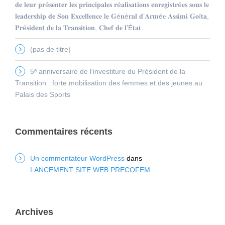
𝐝𝐞 𝐥𝐞𝐮𝐫 𝐩𝐫é𝐬𝐞𝐧𝐭𝐞𝐫 𝐥𝐞𝐬 𝐩𝐫𝐢𝐧𝐜𝐢𝐩𝐚𝐥𝐞𝐬 𝐫é𝐚𝐥𝐢𝐬𝐚𝐭𝐢𝐨𝐧𝐬 𝐞𝐧𝐫𝐞𝐠𝐢𝐬𝐭𝐫é𝐞𝐬 𝐬𝐨𝐮𝐬 𝐥𝐞
𝐥𝐞𝐚𝐝𝐞𝐫𝐬𝐡𝐢𝐩 𝐝𝐞 𝐒𝐨𝐧 𝐄𝐱𝐜𝐞𝐥𝐥𝐞𝐧𝐜𝐞 𝐥𝐞 𝐆é𝐧é𝐫𝐚𝐥 𝐝’𝐀𝐫𝐦é𝐞 𝐀𝐬𝐬𝐢𝐦𝐢 𝐆𝐨ï𝐭𝐚,
𝐏𝐫é𝐬𝐢𝐝𝐞𝐧𝐭 𝐝𝐞 𝐥𝐚 𝐓𝐫𝐚𝐧𝐬𝐢𝐭𝐢𝐨𝐧, 𝐂𝐡𝐞𝐟 𝐝𝐞 𝐥’É𝐭𝐚𝐭.
(pas de titre)
5ᵉ anniversaire de l’investiture du Président de la
Transition : forte mobilisation des femmes et des jeunes au
Palais des Sports
Commentaires récents
Un commentateur WordPress
dans
LANCEMENT SITE WEB PRECOFEM
Archives