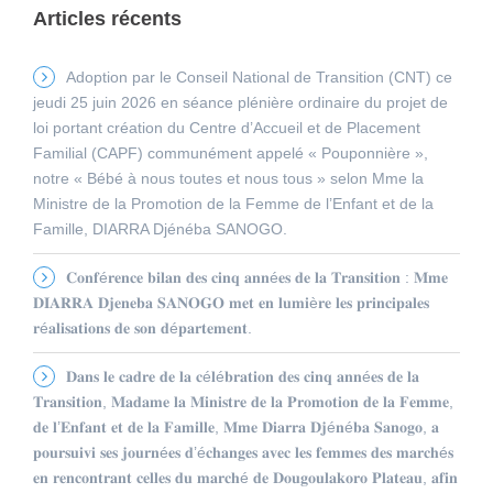
Articles récents
Adoption par le Conseil National de Transition (CNT) ce
jeudi 25 juin 2026 en séance plénière ordinaire du projet de
loi portant création du Centre d’Accueil et de Placement
Familial (CAPF) communément appelé « Pouponnière »,
notre « Bébé à nous toutes et nous tous » selon Mme la
Ministre de la Promotion de la Femme de l’Enfant et de la
Famille, DIARRA Djénéba SANOGO.
𝐂𝐨𝐧𝐟é𝐫𝐞𝐧𝐜𝐞 𝐛𝐢𝐥𝐚𝐧 𝐝𝐞𝐬 𝐜𝐢𝐧𝐪 𝐚𝐧𝐧é𝐞𝐬 𝐝𝐞 𝐥𝐚 𝐓𝐫𝐚𝐧𝐬𝐢𝐭𝐢𝐨𝐧 : 𝐌𝐦𝐞
𝐃𝐈𝐀𝐑𝐑𝐀 𝐃𝐣𝐞𝐧𝐞𝐛𝐚 𝐒𝐀𝐍𝐎𝐆𝐎 𝐦𝐞𝐭 𝐞𝐧 𝐥𝐮𝐦𝐢è𝐫𝐞 𝐥𝐞𝐬 𝐩𝐫𝐢𝐧𝐜𝐢𝐩𝐚𝐥𝐞𝐬
𝐫é𝐚𝐥𝐢𝐬𝐚𝐭𝐢𝐨𝐧𝐬 𝐝𝐞 𝐬𝐨𝐧 𝐝é𝐩𝐚𝐫𝐭𝐞𝐦𝐞𝐧𝐭.
𝐃𝐚𝐧𝐬 𝐥𝐞 𝐜𝐚𝐝𝐫𝐞 𝐝𝐞 𝐥𝐚 𝐜é𝐥é𝐛𝐫𝐚𝐭𝐢𝐨𝐧 𝐝𝐞𝐬 𝐜𝐢𝐧𝐪 𝐚𝐧𝐧é𝐞𝐬 𝐝𝐞 𝐥𝐚
𝐓𝐫𝐚𝐧𝐬𝐢𝐭𝐢𝐨𝐧, 𝐌𝐚𝐝𝐚𝐦𝐞 𝐥𝐚 𝐌𝐢𝐧𝐢𝐬𝐭𝐫𝐞 𝐝𝐞 𝐥𝐚 𝐏𝐫𝐨𝐦𝐨𝐭𝐢𝐨𝐧 𝐝𝐞 𝐥𝐚 𝐅𝐞𝐦𝐦𝐞,
𝐝𝐞 𝐥’𝐄𝐧𝐟𝐚𝐧𝐭 𝐞𝐭 𝐝𝐞 𝐥𝐚 𝐅𝐚𝐦𝐢𝐥𝐥𝐞, 𝐌𝐦𝐞 𝐃𝐢𝐚𝐫𝐫𝐚 𝐃𝐣é𝐧é𝐛𝐚 𝐒𝐚𝐧𝐨𝐠𝐨, 𝐚
𝐩𝐨𝐮𝐫𝐬𝐮𝐢𝐯𝐢 𝐬𝐞𝐬 𝐣𝐨𝐮𝐫𝐧é𝐞𝐬 𝐝’é𝐜𝐡𝐚𝐧𝐠𝐞𝐬 𝐚𝐯𝐞𝐜 𝐥𝐞𝐬 𝐟𝐞𝐦𝐦𝐞𝐬 𝐝𝐞𝐬 𝐦𝐚𝐫𝐜𝐡é𝐬
𝐞𝐧 𝐫𝐞𝐧𝐜𝐨𝐧𝐭𝐫𝐚𝐧𝐭 𝐜𝐞𝐥𝐥𝐞𝐬 𝐝𝐮 𝐦𝐚𝐫𝐜𝐡é 𝐝𝐞 𝐃𝐨𝐮𝐠𝐨𝐮𝐥𝐚𝐤𝐨𝐫𝐨 𝐏𝐥𝐚𝐭𝐞𝐚𝐮, 𝐚𝐟𝐢𝐧