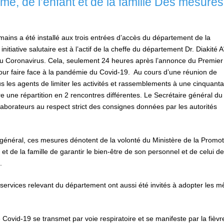
me, de l’enfant et de la famille Des mesures
mains a été installé aux trois entrées d’accès du département de la
nitiative salutaire est à l’actif de la cheffe du département Dr. Diakité 
n du Coronavirus. Cela, seulement 24 heures après l’annonce du Premier
our faire face à la pandémie du Covid-19. Au cours d’une réunion de
ous les agents de limiter les activités et rassemblements à une cinquant
e une répartition en 2 rencontres différentes. Le Secrétaire général du
laborateurs au respect strict des consignes données par les autorités
 général, ces mesures dénotent de la volonté du Ministère de la Promot
 et de la famille de garantir le bien-être de son personnel et de celui d
.
services relevant du département ont aussi été invités à adopter les 
e Covid-19 se transmet par voie respiratoire et se manifeste par la fièvre