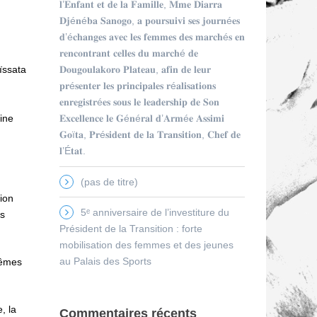
𝐥’𝐄𝐧𝐟𝐚𝐧𝐭 𝐞𝐭 𝐝𝐞 𝐥𝐚 𝐅𝐚𝐦𝐢𝐥𝐥𝐞, 𝐌𝐦𝐞 𝐃𝐢𝐚𝐫𝐫𝐚
𝐃𝐣é𝐧é𝐛𝐚 𝐒𝐚𝐧𝐨𝐠𝐨, 𝐚 𝐩𝐨𝐮𝐫𝐬𝐮𝐢𝐯𝐢 𝐬𝐞𝐬 𝐣𝐨𝐮𝐫𝐧é𝐞𝐬
𝐝’é𝐜𝐡𝐚𝐧𝐠𝐞𝐬 𝐚𝐯𝐞𝐜 𝐥𝐞𝐬 𝐟𝐞𝐦𝐦𝐞𝐬 𝐝𝐞𝐬 𝐦𝐚𝐫𝐜𝐡é𝐬 𝐞𝐧
𝐫𝐞𝐧𝐜𝐨𝐧𝐭𝐫𝐚𝐧𝐭 𝐜𝐞𝐥𝐥𝐞𝐬 𝐝𝐮 𝐦𝐚𝐫𝐜𝐡é 𝐝𝐞
Aïssata
𝐃𝐨𝐮𝐠𝐨𝐮𝐥𝐚𝐤𝐨𝐫𝐨 𝐏𝐥𝐚𝐭𝐞𝐚𝐮, 𝐚𝐟𝐢𝐧 𝐝𝐞 𝐥𝐞𝐮𝐫
𝐩𝐫é𝐬𝐞𝐧𝐭𝐞𝐫 𝐥𝐞𝐬 𝐩𝐫𝐢𝐧𝐜𝐢𝐩𝐚𝐥𝐞𝐬 𝐫é𝐚𝐥𝐢𝐬𝐚𝐭𝐢𝐨𝐧𝐬
𝐞𝐧𝐫𝐞𝐠𝐢𝐬𝐭𝐫é𝐞𝐬 𝐬𝐨𝐮𝐬 𝐥𝐞 𝐥𝐞𝐚𝐝𝐞𝐫𝐬𝐡𝐢𝐩 𝐝𝐞 𝐒𝐨𝐧
aine
𝐄𝐱𝐜𝐞𝐥𝐥𝐞𝐧𝐜𝐞 𝐥𝐞 𝐆é𝐧é𝐫𝐚𝐥 𝐝’𝐀𝐫𝐦é𝐞 𝐀𝐬𝐬𝐢𝐦𝐢
𝐆𝐨ï𝐭𝐚, 𝐏𝐫é𝐬𝐢𝐝𝐞𝐧𝐭 𝐝𝐞 𝐥𝐚 𝐓𝐫𝐚𝐧𝐬𝐢𝐭𝐢𝐨𝐧, 𝐂𝐡𝐞𝐟 𝐝𝐞
𝐥’É𝐭𝐚𝐭.
(pas de titre)
ion
5ᵉ anniversaire de l’investiture du
es
Président de la Transition : forte
mobilisation des femmes et des jeunes
au Palais des Sports
mêmes
, la
Commentaires récents