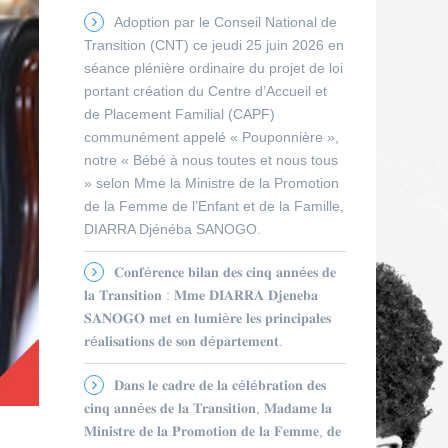
Adoption par le Conseil National de
Transition (CNT) ce jeudi 25 juin 2026 en
séance plénière ordinaire du projet de loi
portant création du Centre d’Accueil et
de Placement Familial (CAPF)
communément appelé « Pouponnière »,
notre « Bébé à nous toutes et nous tous
» selon Mme la Ministre de la Promotion
de la Femme de l’Enfant et de la Famille,
DIARRA Djénéba SANOGO.
𝐂𝐨𝐧𝐟é𝐫𝐞𝐧𝐜𝐞 𝐛𝐢𝐥𝐚𝐧 𝐝𝐞𝐬 𝐜𝐢𝐧𝐪 𝐚𝐧𝐧é𝐞𝐬 𝐝𝐞
𝐥𝐚 𝐓𝐫𝐚𝐧𝐬𝐢𝐭𝐢𝐨𝐧 : 𝐌𝐦𝐞 𝐃𝐈𝐀𝐑𝐑𝐀 𝐃𝐣𝐞𝐧𝐞𝐛𝐚
𝐒𝐀𝐍𝐎𝐆𝐎 𝐦𝐞𝐭 𝐞𝐧 𝐥𝐮𝐦𝐢è𝐫𝐞 𝐥𝐞𝐬 𝐩𝐫𝐢𝐧𝐜𝐢𝐩𝐚𝐥𝐞𝐬
𝐫é𝐚𝐥𝐢𝐬𝐚𝐭𝐢𝐨𝐧𝐬 𝐝𝐞 𝐬𝐨𝐧 𝐝é𝐩𝐚𝐫𝐭𝐞𝐦𝐞𝐧𝐭.
𝐃𝐚𝐧𝐬 𝐥𝐞 𝐜𝐚𝐝𝐫𝐞 𝐝𝐞 𝐥𝐚 𝐜é𝐥é𝐛𝐫𝐚𝐭𝐢𝐨𝐧 𝐝𝐞𝐬
𝐜𝐢𝐧𝐪 𝐚𝐧𝐧é𝐞𝐬 𝐝𝐞 𝐥𝐚 𝐓𝐫𝐚𝐧𝐬𝐢𝐭𝐢𝐨𝐧, 𝐌𝐚𝐝𝐚𝐦𝐞 𝐥𝐚
𝐌𝐢𝐧𝐢𝐬𝐭𝐫𝐞 𝐝𝐞 𝐥𝐚 𝐏𝐫𝐨𝐦𝐨𝐭𝐢𝐨𝐧 𝐝𝐞 𝐥𝐚 𝐅𝐞𝐦𝐦𝐞, 𝐝𝐞