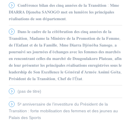
𝐂𝐨𝐧𝐟é𝐫𝐞𝐧𝐜𝐞 𝐛𝐢𝐥𝐚𝐧 𝐝𝐞𝐬 𝐜𝐢𝐧𝐪 𝐚𝐧𝐧é𝐞𝐬 𝐝𝐞 𝐥𝐚 𝐓𝐫𝐚𝐧𝐬𝐢𝐭𝐢𝐨𝐧 : 𝐌𝐦𝐞
𝐃𝐈𝐀𝐑𝐑𝐀 𝐃𝐣𝐞𝐧𝐞𝐛𝐚 𝐒𝐀𝐍𝐎𝐆𝐎 𝐦𝐞𝐭 𝐞𝐧 𝐥𝐮𝐦𝐢è𝐫𝐞 𝐥𝐞𝐬 𝐩𝐫𝐢𝐧𝐜𝐢𝐩𝐚𝐥𝐞𝐬
𝐫é𝐚𝐥𝐢𝐬𝐚𝐭𝐢𝐨𝐧𝐬 𝐝𝐞 𝐬𝐨𝐧 𝐝é𝐩𝐚𝐫𝐭𝐞𝐦𝐞𝐧𝐭.
𝐃𝐚𝐧𝐬 𝐥𝐞 𝐜𝐚𝐝𝐫𝐞 𝐝𝐞 𝐥𝐚 𝐜é𝐥é𝐛𝐫𝐚𝐭𝐢𝐨𝐧 𝐝𝐞𝐬 𝐜𝐢𝐧𝐪 𝐚𝐧𝐧é𝐞𝐬 𝐝𝐞 𝐥𝐚
𝐓𝐫𝐚𝐧𝐬𝐢𝐭𝐢𝐨𝐧, 𝐌𝐚𝐝𝐚𝐦𝐞 𝐥𝐚 𝐌𝐢𝐧𝐢𝐬𝐭𝐫𝐞 𝐝𝐞 𝐥𝐚 𝐏𝐫𝐨𝐦𝐨𝐭𝐢𝐨𝐧 𝐝𝐞 𝐥𝐚 𝐅𝐞𝐦𝐦𝐞,
𝐝𝐞 𝐥’𝐄𝐧𝐟𝐚𝐧𝐭 𝐞𝐭 𝐝𝐞 𝐥𝐚 𝐅𝐚𝐦𝐢𝐥𝐥𝐞, 𝐌𝐦𝐞 𝐃𝐢𝐚𝐫𝐫𝐚 𝐃𝐣é𝐧é𝐛𝐚 𝐒𝐚𝐧𝐨𝐠𝐨, 𝐚
𝐩𝐨𝐮𝐫𝐬𝐮𝐢𝐯𝐢 𝐬𝐞𝐬 𝐣𝐨𝐮𝐫𝐧é𝐞𝐬 𝐝’é𝐜𝐡𝐚𝐧𝐠𝐞𝐬 𝐚𝐯𝐞𝐜 𝐥𝐞𝐬 𝐟𝐞𝐦𝐦𝐞𝐬 𝐝𝐞𝐬 𝐦𝐚𝐫𝐜𝐡é𝐬
𝐞𝐧 𝐫𝐞𝐧𝐜𝐨𝐧𝐭𝐫𝐚𝐧𝐭 𝐜𝐞𝐥𝐥𝐞𝐬 𝐝𝐮 𝐦𝐚𝐫𝐜𝐡é 𝐝𝐞 𝐃𝐨𝐮𝐠𝐨𝐮𝐥𝐚𝐤𝐨𝐫𝐨 𝐏𝐥𝐚𝐭𝐞𝐚𝐮, 𝐚𝐟𝐢𝐧
𝐝𝐞 𝐥𝐞𝐮𝐫 𝐩𝐫é𝐬𝐞𝐧𝐭𝐞𝐫 𝐥𝐞𝐬 𝐩𝐫𝐢𝐧𝐜𝐢𝐩𝐚𝐥𝐞𝐬 𝐫é𝐚𝐥𝐢𝐬𝐚𝐭𝐢𝐨𝐧𝐬 𝐞𝐧𝐫𝐞𝐠𝐢𝐬𝐭𝐫é𝐞𝐬 𝐬𝐨𝐮𝐬 𝐥𝐞
𝐥𝐞𝐚𝐝𝐞𝐫𝐬𝐡𝐢𝐩 𝐝𝐞 𝐒𝐨𝐧 𝐄𝐱𝐜𝐞𝐥𝐥𝐞𝐧𝐜𝐞 𝐥𝐞 𝐆é𝐧é𝐫𝐚𝐥 𝐝’𝐀𝐫𝐦é𝐞 𝐀𝐬𝐬𝐢𝐦𝐢 𝐆𝐨ï𝐭𝐚,
𝐏𝐫é𝐬𝐢𝐝𝐞𝐧𝐭 𝐝𝐞 𝐥𝐚 𝐓𝐫𝐚𝐧𝐬𝐢𝐭𝐢𝐨𝐧, 𝐂𝐡𝐞𝐟 𝐝𝐞 𝐥’É𝐭𝐚𝐭.
(pas de titre)
5ᵉ anniversaire de l’investiture du Président de la
Transition : forte mobilisation des femmes et des jeunes au
Palais des Sports