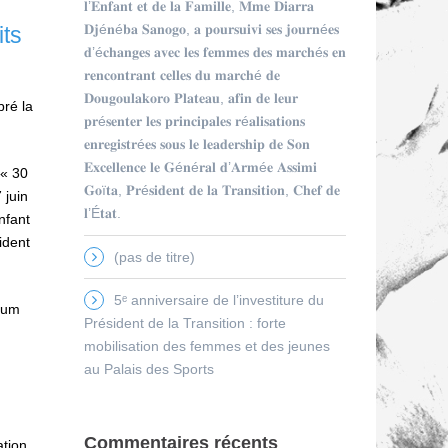
𝐥’𝐄𝐧𝐟𝐚𝐧𝐭 𝐞𝐭 𝐝𝐞 𝐥𝐚 𝐅𝐚𝐦𝐢𝐥𝐥𝐞, 𝐌𝐦𝐞 𝐃𝐢𝐚𝐫𝐫𝐚
𝐃𝐣é𝐧é𝐛𝐚 𝐒𝐚𝐧𝐨𝐠𝐨, 𝐚 𝐩𝐨𝐮𝐫𝐬𝐮𝐢𝐯𝐢 𝐬𝐞𝐬 𝐣𝐨𝐮𝐫𝐧é𝐞𝐬
its
𝐝’é𝐜𝐡𝐚𝐧𝐠𝐞𝐬 𝐚𝐯𝐞𝐜 𝐥𝐞𝐬 𝐟𝐞𝐦𝐦𝐞𝐬 𝐝𝐞𝐬 𝐦𝐚𝐫𝐜𝐡é𝐬 𝐞𝐧
𝐫𝐞𝐧𝐜𝐨𝐧𝐭𝐫𝐚𝐧𝐭 𝐜𝐞𝐥𝐥𝐞𝐬 𝐝𝐮 𝐦𝐚𝐫𝐜𝐡é 𝐝𝐞
𝐃𝐨𝐮𝐠𝐨𝐮𝐥𝐚𝐤𝐨𝐫𝐨 𝐏𝐥𝐚𝐭𝐞𝐚𝐮, 𝐚𝐟𝐢𝐧 𝐝𝐞 𝐥𝐞𝐮𝐫
bré la
𝐩𝐫é𝐬𝐞𝐧𝐭𝐞𝐫 𝐥𝐞𝐬 𝐩𝐫𝐢𝐧𝐜𝐢𝐩𝐚𝐥𝐞𝐬 𝐫é𝐚𝐥𝐢𝐬𝐚𝐭𝐢𝐨𝐧𝐬
𝐞𝐧𝐫𝐞𝐠𝐢𝐬𝐭𝐫é𝐞𝐬 𝐬𝐨𝐮𝐬 𝐥𝐞 𝐥𝐞𝐚𝐝𝐞𝐫𝐬𝐡𝐢𝐩 𝐝𝐞 𝐒𝐨𝐧
𝐄𝐱𝐜𝐞𝐥𝐥𝐞𝐧𝐜𝐞 𝐥𝐞 𝐆é𝐧é𝐫𝐚𝐥 𝐝’𝐀𝐫𝐦é𝐞 𝐀𝐬𝐬𝐢𝐦𝐢
 « 30
𝐆𝐨ï𝐭𝐚, 𝐏𝐫é𝐬𝐢𝐝𝐞𝐧𝐭 𝐝𝐞 𝐥𝐚 𝐓𝐫𝐚𝐧𝐬𝐢𝐭𝐢𝐨𝐧, 𝐂𝐡𝐞𝐟 𝐝𝐞
 juin
𝐥’É𝐭𝐚𝐭.
nfant
ident
(pas de titre)
5ᵉ anniversaire de l’investiture du
houm
Président de la Transition : forte
mobilisation des femmes et des jeunes
au Palais des Sports
Commentaires récents
ation