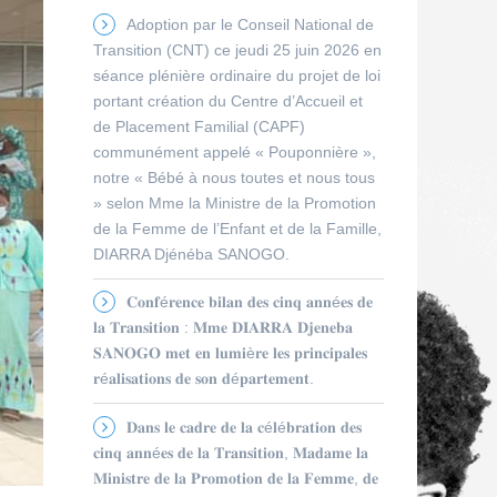
Adoption par le Conseil National de
Transition (CNT) ce jeudi 25 juin 2026 en
séance plénière ordinaire du projet de loi
portant création du Centre d’Accueil et
de Placement Familial (CAPF)
communément appelé « Pouponnière »,
notre « Bébé à nous toutes et nous tous
» selon Mme la Ministre de la Promotion
de la Femme de l’Enfant et de la Famille,
DIARRA Djénéba SANOGO.
𝐂𝐨𝐧𝐟é𝐫𝐞𝐧𝐜𝐞 𝐛𝐢𝐥𝐚𝐧 𝐝𝐞𝐬 𝐜𝐢𝐧𝐪 𝐚𝐧𝐧é𝐞𝐬 𝐝𝐞
𝐥𝐚 𝐓𝐫𝐚𝐧𝐬𝐢𝐭𝐢𝐨𝐧 : 𝐌𝐦𝐞 𝐃𝐈𝐀𝐑𝐑𝐀 𝐃𝐣𝐞𝐧𝐞𝐛𝐚
𝐒𝐀𝐍𝐎𝐆𝐎 𝐦𝐞𝐭 𝐞𝐧 𝐥𝐮𝐦𝐢è𝐫𝐞 𝐥𝐞𝐬 𝐩𝐫𝐢𝐧𝐜𝐢𝐩𝐚𝐥𝐞𝐬
𝐫é𝐚𝐥𝐢𝐬𝐚𝐭𝐢𝐨𝐧𝐬 𝐝𝐞 𝐬𝐨𝐧 𝐝é𝐩𝐚𝐫𝐭𝐞𝐦𝐞𝐧𝐭.
𝐃𝐚𝐧𝐬 𝐥𝐞 𝐜𝐚𝐝𝐫𝐞 𝐝𝐞 𝐥𝐚 𝐜é𝐥é𝐛𝐫𝐚𝐭𝐢𝐨𝐧 𝐝𝐞𝐬
𝐜𝐢𝐧𝐪 𝐚𝐧𝐧é𝐞𝐬 𝐝𝐞 𝐥𝐚 𝐓𝐫𝐚𝐧𝐬𝐢𝐭𝐢𝐨𝐧, 𝐌𝐚𝐝𝐚𝐦𝐞 𝐥𝐚
𝐌𝐢𝐧𝐢𝐬𝐭𝐫𝐞 𝐝𝐞 𝐥𝐚 𝐏𝐫𝐨𝐦𝐨𝐭𝐢𝐨𝐧 𝐝𝐞 𝐥𝐚 𝐅𝐞𝐦𝐦𝐞, 𝐝𝐞