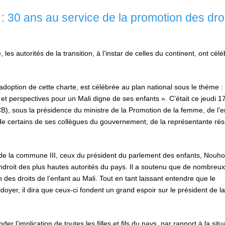
n : 30 ans au service de la promotion des dro
, les autorités de la transition, à l’instar de celles du continent, ont célé
adoption de cette charte, est célébrée au plan national sous le thème :
 et perspectives pour un Mali digne de ses enfants ». C’était ce jeudi 17
), sous la présidence du ministre de la Promotion de la femme, de l’e
 de certains de ses collègues du gouvernement, de la représentante rés
e de la commune III, ceux du président du parlement des enfants, Nou
’endroit des plus hautes autorités du pays. Il a soutenu que de nombreux
des droits de l’enfant au Mali. Tout en tant laissant entendre que le
oyer, il dira que ceux-ci fondent un grand espoir sur le président de la
’implication de toutes les filles et fils du pays, par rapport à la situ