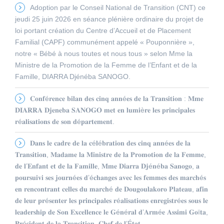
Adoption par le Conseil National de Transition (CNT) ce
jeudi 25 juin 2026 en séance plénière ordinaire du projet de
loi portant création du Centre d’Accueil et de Placement
Familial (CAPF) communément appelé « Pouponnière »,
notre « Bébé à nous toutes et nous tous » selon Mme la
Ministre de la Promotion de la Femme de l’Enfant et de la
Famille, DIARRA Djénéba SANOGO.
𝐂𝐨𝐧𝐟é𝐫𝐞𝐧𝐜𝐞 𝐛𝐢𝐥𝐚𝐧 𝐝𝐞𝐬 𝐜𝐢𝐧𝐪 𝐚𝐧𝐧é𝐞𝐬 𝐝𝐞 𝐥𝐚 𝐓𝐫𝐚𝐧𝐬𝐢𝐭𝐢𝐨𝐧 : 𝐌𝐦𝐞
𝐃𝐈𝐀𝐑𝐑𝐀 𝐃𝐣𝐞𝐧𝐞𝐛𝐚 𝐒𝐀𝐍𝐎𝐆𝐎 𝐦𝐞𝐭 𝐞𝐧 𝐥𝐮𝐦𝐢è𝐫𝐞 𝐥𝐞𝐬 𝐩𝐫𝐢𝐧𝐜𝐢𝐩𝐚𝐥𝐞𝐬
𝐫é𝐚𝐥𝐢𝐬𝐚𝐭𝐢𝐨𝐧𝐬 𝐝𝐞 𝐬𝐨𝐧 𝐝é𝐩𝐚𝐫𝐭𝐞𝐦𝐞𝐧𝐭.
𝐃𝐚𝐧𝐬 𝐥𝐞 𝐜𝐚𝐝𝐫𝐞 𝐝𝐞 𝐥𝐚 𝐜é𝐥é𝐛𝐫𝐚𝐭𝐢𝐨𝐧 𝐝𝐞𝐬 𝐜𝐢𝐧𝐪 𝐚𝐧𝐧é𝐞𝐬 𝐝𝐞 𝐥𝐚
𝐓𝐫𝐚𝐧𝐬𝐢𝐭𝐢𝐨𝐧, 𝐌𝐚𝐝𝐚𝐦𝐞 𝐥𝐚 𝐌𝐢𝐧𝐢𝐬𝐭𝐫𝐞 𝐝𝐞 𝐥𝐚 𝐏𝐫𝐨𝐦𝐨𝐭𝐢𝐨𝐧 𝐝𝐞 𝐥𝐚 𝐅𝐞𝐦𝐦𝐞,
𝐝𝐞 𝐥’𝐄𝐧𝐟𝐚𝐧𝐭 𝐞𝐭 𝐝𝐞 𝐥𝐚 𝐅𝐚𝐦𝐢𝐥𝐥𝐞, 𝐌𝐦𝐞 𝐃𝐢𝐚𝐫𝐫𝐚 𝐃𝐣é𝐧é𝐛𝐚 𝐒𝐚𝐧𝐨𝐠𝐨, 𝐚
𝐩𝐨𝐮𝐫𝐬𝐮𝐢𝐯𝐢 𝐬𝐞𝐬 𝐣𝐨𝐮𝐫𝐧é𝐞𝐬 𝐝’é𝐜𝐡𝐚𝐧𝐠𝐞𝐬 𝐚𝐯𝐞𝐜 𝐥𝐞𝐬 𝐟𝐞𝐦𝐦𝐞𝐬 𝐝𝐞𝐬 𝐦𝐚𝐫𝐜𝐡é𝐬
𝐞𝐧 𝐫𝐞𝐧𝐜𝐨𝐧𝐭𝐫𝐚𝐧𝐭 𝐜𝐞𝐥𝐥𝐞𝐬 𝐝𝐮 𝐦𝐚𝐫𝐜𝐡é 𝐝𝐞 𝐃𝐨𝐮𝐠𝐨𝐮𝐥𝐚𝐤𝐨𝐫𝐨 𝐏𝐥𝐚𝐭𝐞𝐚𝐮, 𝐚𝐟𝐢𝐧
𝐝𝐞 𝐥𝐞𝐮𝐫 𝐩𝐫é𝐬𝐞𝐧𝐭𝐞𝐫 𝐥𝐞𝐬 𝐩𝐫𝐢𝐧𝐜𝐢𝐩𝐚𝐥𝐞𝐬 𝐫é𝐚𝐥𝐢𝐬𝐚𝐭𝐢𝐨𝐧𝐬 𝐞𝐧𝐫𝐞𝐠𝐢𝐬𝐭𝐫é𝐞𝐬 𝐬𝐨𝐮𝐬 𝐥𝐞
𝐥𝐞𝐚𝐝𝐞𝐫𝐬𝐡𝐢𝐩 𝐝𝐞 𝐒𝐨𝐧 𝐄𝐱𝐜𝐞𝐥𝐥𝐞𝐧𝐜𝐞 𝐥𝐞 𝐆é𝐧é𝐫𝐚𝐥 𝐝’𝐀𝐫𝐦é𝐞 𝐀𝐬𝐬𝐢𝐦𝐢 𝐆𝐨ï𝐭𝐚,
𝐏𝐫é𝐬𝐢𝐝𝐞𝐧𝐭 𝐝𝐞 𝐥𝐚 𝐓𝐫𝐚𝐧𝐬𝐢𝐭𝐢𝐨𝐧, 𝐂𝐡𝐞𝐟 𝐝𝐞 𝐥’É𝐭𝐚𝐭.