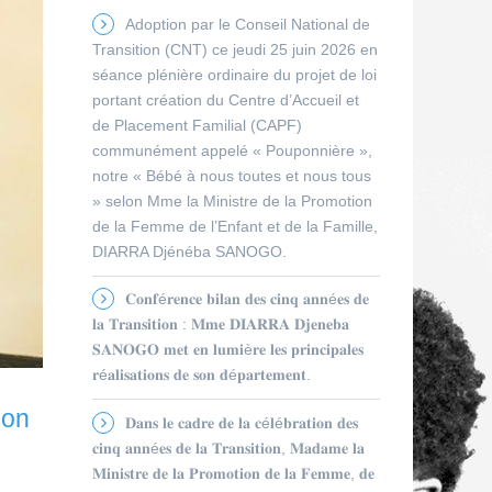
Adoption par le Conseil National de
Transition (CNT) ce jeudi 25 juin 2026 en
séance plénière ordinaire du projet de loi
portant création du Centre d’Accueil et
de Placement Familial (CAPF)
communément appelé « Pouponnière »,
notre « Bébé à nous toutes et nous tous
» selon Mme la Ministre de la Promotion
de la Femme de l’Enfant et de la Famille,
DIARRA Djénéba SANOGO.
𝐂𝐨𝐧𝐟é𝐫𝐞𝐧𝐜𝐞 𝐛𝐢𝐥𝐚𝐧 𝐝𝐞𝐬 𝐜𝐢𝐧𝐪 𝐚𝐧𝐧é𝐞𝐬 𝐝𝐞
𝐥𝐚 𝐓𝐫𝐚𝐧𝐬𝐢𝐭𝐢𝐨𝐧 : 𝐌𝐦𝐞 𝐃𝐈𝐀𝐑𝐑𝐀 𝐃𝐣𝐞𝐧𝐞𝐛𝐚
𝐒𝐀𝐍𝐎𝐆𝐎 𝐦𝐞𝐭 𝐞𝐧 𝐥𝐮𝐦𝐢è𝐫𝐞 𝐥𝐞𝐬 𝐩𝐫𝐢𝐧𝐜𝐢𝐩𝐚𝐥𝐞𝐬
𝐫é𝐚𝐥𝐢𝐬𝐚𝐭𝐢𝐨𝐧𝐬 𝐝𝐞 𝐬𝐨𝐧 𝐝é𝐩𝐚𝐫𝐭𝐞𝐦𝐞𝐧𝐭.
ion
𝐃𝐚𝐧𝐬 𝐥𝐞 𝐜𝐚𝐝𝐫𝐞 𝐝𝐞 𝐥𝐚 𝐜é𝐥é𝐛𝐫𝐚𝐭𝐢𝐨𝐧 𝐝𝐞𝐬
𝐜𝐢𝐧𝐪 𝐚𝐧𝐧é𝐞𝐬 𝐝𝐞 𝐥𝐚 𝐓𝐫𝐚𝐧𝐬𝐢𝐭𝐢𝐨𝐧, 𝐌𝐚𝐝𝐚𝐦𝐞 𝐥𝐚
𝐌𝐢𝐧𝐢𝐬𝐭𝐫𝐞 𝐝𝐞 𝐥𝐚 𝐏𝐫𝐨𝐦𝐨𝐭𝐢𝐨𝐧 𝐝𝐞 𝐥𝐚 𝐅𝐞𝐦𝐦𝐞, 𝐝𝐞