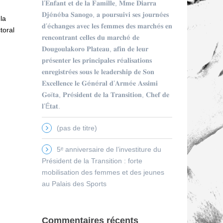
𝐥’𝐄𝐧𝐟𝐚𝐧𝐭 𝐞𝐭 𝐝𝐞 𝐥𝐚 𝐅𝐚𝐦𝐢𝐥𝐥𝐞, 𝐌𝐦𝐞 𝐃𝐢𝐚𝐫𝐫𝐚
𝐃𝐣é𝐧é𝐛𝐚 𝐒𝐚𝐧𝐨𝐠𝐨, 𝐚 𝐩𝐨𝐮𝐫𝐬𝐮𝐢𝐯𝐢 𝐬𝐞𝐬 𝐣𝐨𝐮𝐫𝐧é𝐞𝐬
la
𝐝’é𝐜𝐡𝐚𝐧𝐠𝐞𝐬 𝐚𝐯𝐞𝐜 𝐥𝐞𝐬 𝐟𝐞𝐦𝐦𝐞𝐬 𝐝𝐞𝐬 𝐦𝐚𝐫𝐜𝐡é𝐬 𝐞𝐧
toral
𝐫𝐞𝐧𝐜𝐨𝐧𝐭𝐫𝐚𝐧𝐭 𝐜𝐞𝐥𝐥𝐞𝐬 𝐝𝐮 𝐦𝐚𝐫𝐜𝐡é 𝐝𝐞
𝐃𝐨𝐮𝐠𝐨𝐮𝐥𝐚𝐤𝐨𝐫𝐨 𝐏𝐥𝐚𝐭𝐞𝐚𝐮, 𝐚𝐟𝐢𝐧 𝐝𝐞 𝐥𝐞𝐮𝐫
𝐩𝐫é𝐬𝐞𝐧𝐭𝐞𝐫 𝐥𝐞𝐬 𝐩𝐫𝐢𝐧𝐜𝐢𝐩𝐚𝐥𝐞𝐬 𝐫é𝐚𝐥𝐢𝐬𝐚𝐭𝐢𝐨𝐧𝐬
𝐞𝐧𝐫𝐞𝐠𝐢𝐬𝐭𝐫é𝐞𝐬 𝐬𝐨𝐮𝐬 𝐥𝐞 𝐥𝐞𝐚𝐝𝐞𝐫𝐬𝐡𝐢𝐩 𝐝𝐞 𝐒𝐨𝐧
𝐄𝐱𝐜𝐞𝐥𝐥𝐞𝐧𝐜𝐞 𝐥𝐞 𝐆é𝐧é𝐫𝐚𝐥 𝐝’𝐀𝐫𝐦é𝐞 𝐀𝐬𝐬𝐢𝐦𝐢
𝐆𝐨ï𝐭𝐚, 𝐏𝐫é𝐬𝐢𝐝𝐞𝐧𝐭 𝐝𝐞 𝐥𝐚 𝐓𝐫𝐚𝐧𝐬𝐢𝐭𝐢𝐨𝐧, 𝐂𝐡𝐞𝐟 𝐝𝐞
𝐥’É𝐭𝐚𝐭.
(pas de titre)
5ᵉ anniversaire de l’investiture du
Président de la Transition : forte
mobilisation des femmes et des jeunes
au Palais des Sports
Commentaires récents