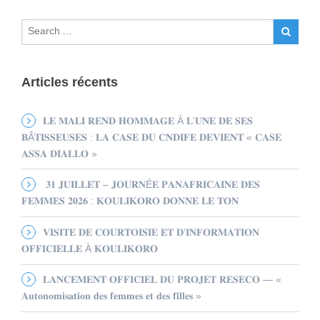
Articles récents
𝐋𝐄 𝐌𝐀𝐋𝐈 𝐑𝐄𝐍𝐃 𝐇𝐎𝐌𝐌𝐀𝐆𝐄 À 𝐋’𝐔𝐍𝐄 𝐃𝐄 𝐒𝐄𝐒
𝐁Â𝐓𝐈𝐒𝐒𝐄𝐔𝐒𝐄𝐒 : 𝐋𝐀 𝐂𝐀𝐒𝐄 𝐃𝐔 𝐂𝐍𝐃𝐈𝐅𝐄 𝐃𝐄𝐕𝐈𝐄𝐍𝐓 « 𝐂𝐀𝐒𝐄
𝐀𝐒𝐒𝐀 𝐃𝐈𝐀𝐋𝐋𝐎 »
𝟑𝟏 𝐉𝐔𝐈𝐋𝐋𝐄𝐓 – 𝐉𝐎𝐔𝐑𝐍É𝐄 𝐏𝐀𝐍𝐀𝐅𝐑𝐈𝐂𝐀𝐈𝐍𝐄 𝐃𝐄𝐒
𝐅𝐄𝐌𝐌𝐄𝐒 𝟐𝟎𝟐𝟔 : 𝐊𝐎𝐔𝐋𝐈𝐊𝐎𝐑𝐎 𝐃𝐎𝐍𝐍𝐄 𝐋𝐄 𝐓𝐎𝐍
𝐕𝐈𝐒𝐈𝐓𝐄 𝐃𝐄 𝐂𝐎𝐔𝐑𝐓𝐎𝐈𝐒𝐈𝐄 𝐄𝐓 𝐃’𝐈𝐍𝐅𝐎𝐑𝐌𝐀𝐓𝐈𝐎𝐍
𝐎𝐅𝐅𝐈𝐂𝐈𝐄𝐋𝐋𝐄 À 𝐊𝐎𝐔𝐋𝐈𝐊𝐎𝐑𝐎
𝐋𝐀𝐍𝐂𝐄𝐌𝐄𝐍𝐓 𝐎𝐅𝐅𝐈𝐂𝐈𝐄𝐋 𝐃𝐔 𝐏𝐑𝐎𝐉𝐄𝐓 𝐑𝐄𝐒𝐄𝐂𝐎 — «
𝐀𝐮𝐭𝐨𝐧𝐨𝐦𝐢𝐬𝐚𝐭𝐢𝐨𝐧 𝐝𝐞𝐬 𝐟𝐞𝐦𝐦𝐞𝐬 𝐞𝐭 𝐝𝐞𝐬 𝐟𝐢𝐥𝐥𝐞𝐬 »