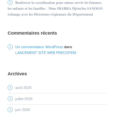
𝐑𝐞𝐧𝐟𝐨𝐫𝐜𝐞𝐫 𝐥𝐚 𝐜𝐨𝐨𝐫𝐝𝐢𝐧𝐚𝐭𝐢𝐨𝐧 𝐩𝐨𝐮𝐫 𝐦𝐢𝐞𝐮𝐱 𝐬𝐞𝐫𝐯𝐢𝐫 𝐥𝐞𝐬 𝐟𝐞𝐦𝐦𝐞𝐬,
𝐥𝐞𝐬 𝐞𝐧𝐟𝐚𝐧𝐭𝐬 𝐞𝐭 𝐥𝐞𝐬 𝐟𝐚𝐦𝐢𝐥𝐥𝐞𝐬 : 𝐌𝐦𝐞 𝐃𝐈𝐀𝐑𝐑𝐀 𝐃𝐣é𝐧é𝐛𝐚 𝐒𝐀𝐍𝐎𝐆𝐎
é𝐜𝐡𝐚𝐧𝐠𝐞 𝐚𝐯𝐞𝐜 𝐥𝐞𝐬 𝐃𝐢𝐫𝐞𝐜𝐭𝐞𝐮𝐫𝐬 𝐫é𝐠𝐢𝐨𝐧𝐚𝐮𝐱 𝐝𝐮 𝐃é𝐩𝐚𝐫𝐭𝐞𝐦𝐞𝐧𝐭
Commentaires récents
Un commentateur WordPress
dans
LANCEMENT SITE WEB PRECOFEM
Archives
août 2026
juillet 2026
juin 2026