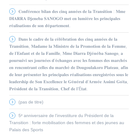
𝐂𝐨𝐧𝐟é𝐫𝐞𝐧𝐜𝐞 𝐛𝐢𝐥𝐚𝐧 𝐝𝐞𝐬 𝐜𝐢𝐧𝐪 𝐚𝐧𝐧é𝐞𝐬 𝐝𝐞 𝐥𝐚 𝐓𝐫𝐚𝐧𝐬𝐢𝐭𝐢𝐨𝐧 : 𝐌𝐦𝐞
𝐃𝐈𝐀𝐑𝐑𝐀 𝐃𝐣𝐞𝐧𝐞𝐛𝐚 𝐒𝐀𝐍𝐎𝐆𝐎 𝐦𝐞𝐭 𝐞𝐧 𝐥𝐮𝐦𝐢è𝐫𝐞 𝐥𝐞𝐬 𝐩𝐫𝐢𝐧𝐜𝐢𝐩𝐚𝐥𝐞𝐬
𝐫é𝐚𝐥𝐢𝐬𝐚𝐭𝐢𝐨𝐧𝐬 𝐝𝐞 𝐬𝐨𝐧 𝐝é𝐩𝐚𝐫𝐭𝐞𝐦𝐞𝐧𝐭.
𝐃𝐚𝐧𝐬 𝐥𝐞 𝐜𝐚𝐝𝐫𝐞 𝐝𝐞 𝐥𝐚 𝐜é𝐥é𝐛𝐫𝐚𝐭𝐢𝐨𝐧 𝐝𝐞𝐬 𝐜𝐢𝐧𝐪 𝐚𝐧𝐧é𝐞𝐬 𝐝𝐞 𝐥𝐚
𝐓𝐫𝐚𝐧𝐬𝐢𝐭𝐢𝐨𝐧, 𝐌𝐚𝐝𝐚𝐦𝐞 𝐥𝐚 𝐌𝐢𝐧𝐢𝐬𝐭𝐫𝐞 𝐝𝐞 𝐥𝐚 𝐏𝐫𝐨𝐦𝐨𝐭𝐢𝐨𝐧 𝐝𝐞 𝐥𝐚 𝐅𝐞𝐦𝐦𝐞,
𝐝𝐞 𝐥’𝐄𝐧𝐟𝐚𝐧𝐭 𝐞𝐭 𝐝𝐞 𝐥𝐚 𝐅𝐚𝐦𝐢𝐥𝐥𝐞, 𝐌𝐦𝐞 𝐃𝐢𝐚𝐫𝐫𝐚 𝐃𝐣é𝐧é𝐛𝐚 𝐒𝐚𝐧𝐨𝐠𝐨, 𝐚
𝐩𝐨𝐮𝐫𝐬𝐮𝐢𝐯𝐢 𝐬𝐞𝐬 𝐣𝐨𝐮𝐫𝐧é𝐞𝐬 𝐝’é𝐜𝐡𝐚𝐧𝐠𝐞𝐬 𝐚𝐯𝐞𝐜 𝐥𝐞𝐬 𝐟𝐞𝐦𝐦𝐞𝐬 𝐝𝐞𝐬 𝐦𝐚𝐫𝐜𝐡é𝐬
𝐞𝐧 𝐫𝐞𝐧𝐜𝐨𝐧𝐭𝐫𝐚𝐧𝐭 𝐜𝐞𝐥𝐥𝐞𝐬 𝐝𝐮 𝐦𝐚𝐫𝐜𝐡é 𝐝𝐞 𝐃𝐨𝐮𝐠𝐨𝐮𝐥𝐚𝐤𝐨𝐫𝐨 𝐏𝐥𝐚𝐭𝐞𝐚𝐮, 𝐚𝐟𝐢𝐧
𝐝𝐞 𝐥𝐞𝐮𝐫 𝐩𝐫é𝐬𝐞𝐧𝐭𝐞𝐫 𝐥𝐞𝐬 𝐩𝐫𝐢𝐧𝐜𝐢𝐩𝐚𝐥𝐞𝐬 𝐫é𝐚𝐥𝐢𝐬𝐚𝐭𝐢𝐨𝐧𝐬 𝐞𝐧𝐫𝐞𝐠𝐢𝐬𝐭𝐫é𝐞𝐬 𝐬𝐨𝐮𝐬 𝐥𝐞
𝐥𝐞𝐚𝐝𝐞𝐫𝐬𝐡𝐢𝐩 𝐝𝐞 𝐒𝐨𝐧 𝐄𝐱𝐜𝐞𝐥𝐥𝐞𝐧𝐜𝐞 𝐥𝐞 𝐆é𝐧é𝐫𝐚𝐥 𝐝’𝐀𝐫𝐦é𝐞 𝐀𝐬𝐬𝐢𝐦𝐢 𝐆𝐨ï𝐭𝐚,
𝐏𝐫é𝐬𝐢𝐝𝐞𝐧𝐭 𝐝𝐞 𝐥𝐚 𝐓𝐫𝐚𝐧𝐬𝐢𝐭𝐢𝐨𝐧, 𝐂𝐡𝐞𝐟 𝐝𝐞 𝐥’É𝐭𝐚𝐭.
(pas de titre)
5ᵉ anniversaire de l’investiture du Président de la
Transition : forte mobilisation des femmes et des jeunes au
Palais des Sports