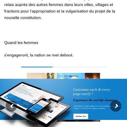
relais auprès des autres femmes dans leurs villes, villages et
fractions pour l’appropriation et la vulgarisation du projet de la
nouvelle constitution.
Quand les femmes
s’engageront, la nation se met debout.
Customize each & every
page easily !
Experience the real life situations
Lorem Ipsum is simply dummy text of the printing and typesetting
industry, it has been the industry's standard.
Purchase Now