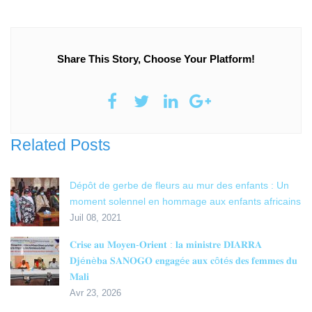
Share This Story, Choose Your Platform!
Related Posts
Dépôt de gerbe de fleurs au mur des enfants : Un
moment solennel en hommage aux enfants africains
Juil 08, 2021
𝐂𝐫𝐢𝐬𝐞 𝐚𝐮 𝐌𝐨𝐲𝐞𝐧-𝐎𝐫𝐢𝐞𝐧𝐭 : 𝐥𝐚 𝐦𝐢𝐧𝐢𝐬𝐭𝐫𝐞 𝐃𝐈𝐀𝐑𝐑𝐀
𝐃𝐣é𝐧è𝐛𝐚 𝐒𝐀𝐍𝐎𝐆𝐎 𝐞𝐧𝐠𝐚𝐠é𝐞 𝐚𝐮𝐱 𝐜ô𝐭é𝐬 𝐝𝐞𝐬 𝐟𝐞𝐦𝐦𝐞𝐬 𝐝𝐮
𝐌𝐚𝐥𝐢
Avr 23, 2026