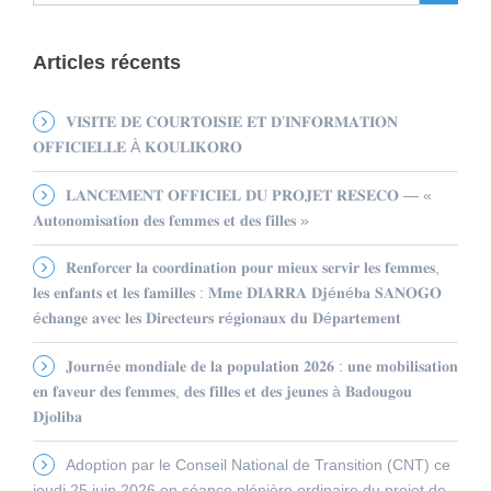
Articles récents
𝐕𝐈𝐒𝐈𝐓𝐄 𝐃𝐄 𝐂𝐎𝐔𝐑𝐓𝐎𝐈𝐒𝐈𝐄 𝐄𝐓 𝐃’𝐈𝐍𝐅𝐎𝐑𝐌𝐀𝐓𝐈𝐎𝐍
𝐎𝐅𝐅𝐈𝐂𝐈𝐄𝐋𝐋𝐄 À 𝐊𝐎𝐔𝐋𝐈𝐊𝐎𝐑𝐎
𝐋𝐀𝐍𝐂𝐄𝐌𝐄𝐍𝐓 𝐎𝐅𝐅𝐈𝐂𝐈𝐄𝐋 𝐃𝐔 𝐏𝐑𝐎𝐉𝐄𝐓 𝐑𝐄𝐒𝐄𝐂𝐎 — «
𝐀𝐮𝐭𝐨𝐧𝐨𝐦𝐢𝐬𝐚𝐭𝐢𝐨𝐧 𝐝𝐞𝐬 𝐟𝐞𝐦𝐦𝐞𝐬 𝐞𝐭 𝐝𝐞𝐬 𝐟𝐢𝐥𝐥𝐞𝐬 »
𝐑𝐞𝐧𝐟𝐨𝐫𝐜𝐞𝐫 𝐥𝐚 𝐜𝐨𝐨𝐫𝐝𝐢𝐧𝐚𝐭𝐢𝐨𝐧 𝐩𝐨𝐮𝐫 𝐦𝐢𝐞𝐮𝐱 𝐬𝐞𝐫𝐯𝐢𝐫 𝐥𝐞𝐬 𝐟𝐞𝐦𝐦𝐞𝐬,
𝐥𝐞𝐬 𝐞𝐧𝐟𝐚𝐧𝐭𝐬 𝐞𝐭 𝐥𝐞𝐬 𝐟𝐚𝐦𝐢𝐥𝐥𝐞𝐬 : 𝐌𝐦𝐞 𝐃𝐈𝐀𝐑𝐑𝐀 𝐃𝐣é𝐧é𝐛𝐚 𝐒𝐀𝐍𝐎𝐆𝐎
é𝐜𝐡𝐚𝐧𝐠𝐞 𝐚𝐯𝐞𝐜 𝐥𝐞𝐬 𝐃𝐢𝐫𝐞𝐜𝐭𝐞𝐮𝐫𝐬 𝐫é𝐠𝐢𝐨𝐧𝐚𝐮𝐱 𝐝𝐮 𝐃é𝐩𝐚𝐫𝐭𝐞𝐦𝐞𝐧𝐭
𝐉𝐨𝐮𝐫𝐧é𝐞 𝐦𝐨𝐧𝐝𝐢𝐚𝐥𝐞 𝐝𝐞 𝐥𝐚 𝐩𝐨𝐩𝐮𝐥𝐚𝐭𝐢𝐨𝐧 𝟐𝟎𝟐𝟔 : 𝐮𝐧𝐞 𝐦𝐨𝐛𝐢𝐥𝐢𝐬𝐚𝐭𝐢𝐨𝐧
𝐞𝐧 𝐟𝐚𝐯𝐞𝐮𝐫 𝐝𝐞𝐬 𝐟𝐞𝐦𝐦𝐞𝐬, 𝐝𝐞𝐬 𝐟𝐢𝐥𝐥𝐞𝐬 𝐞𝐭 𝐝𝐞𝐬 𝐣𝐞𝐮𝐧𝐞𝐬 à 𝐁𝐚𝐝𝐨𝐮𝐠𝐨𝐮
𝐃𝐣𝐨𝐥𝐢𝐛𝐚
Adoption par le Conseil National de Transition (CNT) ce
jeudi 25 juin 2026 en séance plénière ordinaire du projet de