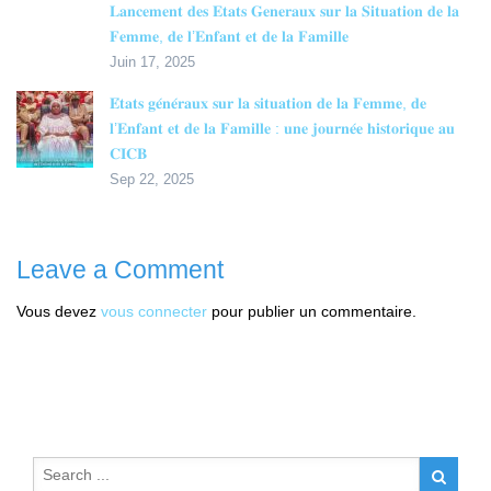
𝐋𝐚𝐧𝐜𝐞𝐦𝐞𝐧𝐭 𝐝𝐞𝐬 𝐄𝐭𝐚𝐭𝐬 𝐆𝐞𝐧𝐞𝐫𝐚𝐮𝐱 𝐬𝐮𝐫 𝐥𝐚 𝐒𝐢𝐭𝐮𝐚𝐭𝐢𝐨𝐧 𝐝𝐞 𝐥𝐚
𝐅𝐞𝐦𝐦𝐞, 𝐝𝐞 𝐥’𝐄𝐧𝐟𝐚𝐧𝐭 𝐞𝐭 𝐝𝐞 𝐥𝐚 𝐅𝐚𝐦𝐢𝐥𝐥𝐞
Juin 17, 2025
𝐄́𝐭𝐚𝐭𝐬 𝐠𝐞́𝐧𝐞́𝐫𝐚𝐮𝐱 𝐬𝐮𝐫 𝐥𝐚 𝐬𝐢𝐭𝐮𝐚𝐭𝐢𝐨𝐧 𝐝𝐞 𝐥𝐚 𝐅𝐞𝐦𝐦𝐞, 𝐝𝐞
𝐥’𝐄𝐧𝐟𝐚𝐧𝐭 𝐞𝐭 𝐝𝐞 𝐥𝐚 𝐅𝐚𝐦𝐢𝐥𝐥𝐞 : 𝐮𝐧𝐞 𝐣𝐨𝐮𝐫𝐧𝐞́𝐞 𝐡𝐢𝐬𝐭𝐨𝐫𝐢𝐪𝐮𝐞 𝐚𝐮
𝐂𝐈𝐂𝐁
Sep 22, 2025
Leave a Comment
Vous devez
vous connecter
pour publier un commentaire.