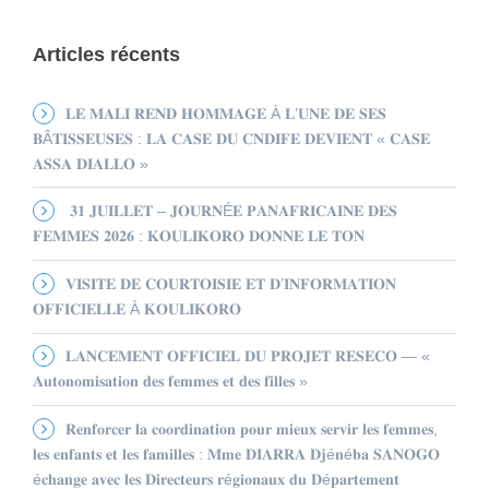
Articles récents
𝐋𝐄 𝐌𝐀𝐋𝐈 𝐑𝐄𝐍𝐃 𝐇𝐎𝐌𝐌𝐀𝐆𝐄 À 𝐋’𝐔𝐍𝐄 𝐃𝐄 𝐒𝐄𝐒
𝐁Â𝐓𝐈𝐒𝐒𝐄𝐔𝐒𝐄𝐒 : 𝐋𝐀 𝐂𝐀𝐒𝐄 𝐃𝐔 𝐂𝐍𝐃𝐈𝐅𝐄 𝐃𝐄𝐕𝐈𝐄𝐍𝐓 « 𝐂𝐀𝐒𝐄
𝐀𝐒𝐒𝐀 𝐃𝐈𝐀𝐋𝐋𝐎 »
𝟑𝟏 𝐉𝐔𝐈𝐋𝐋𝐄𝐓 – 𝐉𝐎𝐔𝐑𝐍É𝐄 𝐏𝐀𝐍𝐀𝐅𝐑𝐈𝐂𝐀𝐈𝐍𝐄 𝐃𝐄𝐒
𝐅𝐄𝐌𝐌𝐄𝐒 𝟐𝟎𝟐𝟔 : 𝐊𝐎𝐔𝐋𝐈𝐊𝐎𝐑𝐎 𝐃𝐎𝐍𝐍𝐄 𝐋𝐄 𝐓𝐎𝐍
𝐕𝐈𝐒𝐈𝐓𝐄 𝐃𝐄 𝐂𝐎𝐔𝐑𝐓𝐎𝐈𝐒𝐈𝐄 𝐄𝐓 𝐃’𝐈𝐍𝐅𝐎𝐑𝐌𝐀𝐓𝐈𝐎𝐍
𝐎𝐅𝐅𝐈𝐂𝐈𝐄𝐋𝐋𝐄 À 𝐊𝐎𝐔𝐋𝐈𝐊𝐎𝐑𝐎
𝐋𝐀𝐍𝐂𝐄𝐌𝐄𝐍𝐓 𝐎𝐅𝐅𝐈𝐂𝐈𝐄𝐋 𝐃𝐔 𝐏𝐑𝐎𝐉𝐄𝐓 𝐑𝐄𝐒𝐄𝐂𝐎 — «
𝐀𝐮𝐭𝐨𝐧𝐨𝐦𝐢𝐬𝐚𝐭𝐢𝐨𝐧 𝐝𝐞𝐬 𝐟𝐞𝐦𝐦𝐞𝐬 𝐞𝐭 𝐝𝐞𝐬 𝐟𝐢𝐥𝐥𝐞𝐬 »
𝐑𝐞𝐧𝐟𝐨𝐫𝐜𝐞𝐫 𝐥𝐚 𝐜𝐨𝐨𝐫𝐝𝐢𝐧𝐚𝐭𝐢𝐨𝐧 𝐩𝐨𝐮𝐫 𝐦𝐢𝐞𝐮𝐱 𝐬𝐞𝐫𝐯𝐢𝐫 𝐥𝐞𝐬 𝐟𝐞𝐦𝐦𝐞𝐬,
𝐥𝐞𝐬 𝐞𝐧𝐟𝐚𝐧𝐭𝐬 𝐞𝐭 𝐥𝐞𝐬 𝐟𝐚𝐦𝐢𝐥𝐥𝐞𝐬 : 𝐌𝐦𝐞 𝐃𝐈𝐀𝐑𝐑𝐀 𝐃𝐣é𝐧é𝐛𝐚 𝐒𝐀𝐍𝐎𝐆𝐎
é𝐜𝐡𝐚𝐧𝐠𝐞 𝐚𝐯𝐞𝐜 𝐥𝐞𝐬 𝐃𝐢𝐫𝐞𝐜𝐭𝐞𝐮𝐫𝐬 𝐫é𝐠𝐢𝐨𝐧𝐚𝐮𝐱 𝐝𝐮 𝐃é𝐩𝐚𝐫𝐭𝐞𝐦𝐞𝐧𝐭