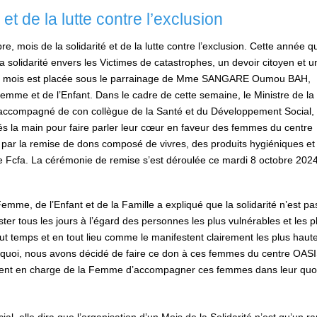
et de la lutte contre l’exclusion
 mois de la solidarité et de la lutte contre l’exclusion. Cette année qu
a solidarité envers les Victimes de catastrophes, un devoir citoyen et u
ce mois est placée sous le parrainage de Mme SANGARE Oumou BAH,
Femme et de l’Enfant. Dans le cadre de cette semaine, le Ministre de la
, accompagné de con collègue de la Santé et du Développement Social,
 la main pour faire parler leur cœur en faveur des femmes du centre
e par la remise de dons composé de vivres, des produits hygiéniques et
e Fcfa. La cérémonie de remise s’est déroulée ce mardi 8 octobre 202
emme, de l’Enfant et de la Famille a expliqué que la solidarité n’est pa
er tous les jours à l’égard des personnes les plus vulnérables et les p
tout temps et en tout lieu comme le manifestent clairement les plus haut
urquoi, nous avons décidé de faire ce don à ces femmes du centre OAS
tement en charge de la Femme d’accompagner ces femmes dans leur quo