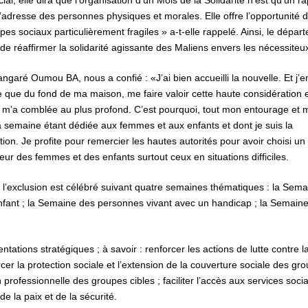
, elle dira que l’organisation d’un Mois de la Solidarité n’est qu’un r
’adresse des personnes physiques et morales. Elle offre l’opportunité 
pes sociaux particulièrement fragiles » a-t-elle rappelé. Ainsi, le dépar
e réaffirmer la solidarité agissante des Maliens envers les nécessiteu
ré Oumou BA, nous a confié : «J’ai bien accueilli la nouvelle. Et j’en
 que du fond de ma maison, me faire valoir cette haute considération 
 m’a comblée au plus profond. C’est pourquoi, tout mon entourage et m
semaine étant dédiée aux femmes et aux enfants et dont je suis la
on. Je profite pour remercier les hautes autorités pour avoir choisi un
eur des femmes et des enfants surtout ceux en situations difficiles.
tre l’exclusion est célébré suivant quatre semaines thématiques : la Sem
fant ; la Semaine des personnes vivant avec un handicap ; la Semaine
tations stratégiques ; à savoir : renforcer les actions de lutte contre l
rcer la protection sociale et l’extension de la couverture sociale des gr
ion professionnelle des groupes cibles ; faciliter l’accès aux services soc
e la paix et de la sécurité.