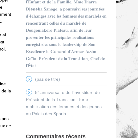
appel
𝐥’𝐄𝐧𝐟𝐚𝐧𝐭 𝐞𝐭 𝐝𝐞 𝐥𝐚 𝐅𝐚𝐦𝐢𝐥𝐥𝐞, 𝐌𝐦𝐞 𝐃𝐢𝐚𝐫𝐫𝐚
de
𝐃𝐣é𝐧é𝐛𝐚 𝐒𝐚𝐧𝐨𝐠𝐨, 𝐚 𝐩𝐨𝐮𝐫𝐬𝐮𝐢𝐯𝐢 𝐬𝐞𝐬 𝐣𝐨𝐮𝐫𝐧é𝐞𝐬
tement
𝐝’é𝐜𝐡𝐚𝐧𝐠𝐞𝐬 𝐚𝐯𝐞𝐜 𝐥𝐞𝐬 𝐟𝐞𝐦𝐦𝐞𝐬 𝐝𝐞𝐬 𝐦𝐚𝐫𝐜𝐡é𝐬 𝐞𝐧
x.
𝐫𝐞𝐧𝐜𝐨𝐧𝐭𝐫𝐚𝐧𝐭 𝐜𝐞𝐥𝐥𝐞𝐬 𝐝𝐮 𝐦𝐚𝐫𝐜𝐡é 𝐝𝐞
𝐃𝐨𝐮𝐠𝐨𝐮𝐥𝐚𝐤𝐨𝐫𝐨 𝐏𝐥𝐚𝐭𝐞𝐚𝐮, 𝐚𝐟𝐢𝐧 𝐝𝐞 𝐥𝐞𝐮𝐫
 ai
𝐩𝐫é𝐬𝐞𝐧𝐭𝐞𝐫 𝐥𝐞𝐬 𝐩𝐫𝐢𝐧𝐜𝐢𝐩𝐚𝐥𝐞𝐬 𝐫é𝐚𝐥𝐢𝐬𝐚𝐭𝐢𝐨𝐧𝐬
est
𝐞𝐧𝐫𝐞𝐠𝐢𝐬𝐭𝐫é𝐞𝐬 𝐬𝐨𝐮𝐬 𝐥𝐞 𝐥𝐞𝐚𝐝𝐞𝐫𝐬𝐡𝐢𝐩 𝐝𝐞 𝐒𝐨𝐧
oi,
𝐄𝐱𝐜𝐞𝐥𝐥𝐞𝐧𝐜𝐞 𝐥𝐞 𝐆é𝐧é𝐫𝐚𝐥 𝐝’𝐀𝐫𝐦é𝐞 𝐀𝐬𝐬𝐢𝐦𝐢
𝐆𝐨ï𝐭𝐚, 𝐏𝐫é𝐬𝐢𝐝𝐞𝐧𝐭 𝐝𝐞 𝐥𝐚 𝐓𝐫𝐚𝐧𝐬𝐢𝐭𝐢𝐨𝐧, 𝐂𝐡𝐞𝐟 𝐝𝐞
𝐥’É𝐭𝐚𝐭.
(pas de titre)
aine
 de la
5ᵉ anniversaire de l’investiture du
Président de la Transition : forte
mobilisation des femmes et des jeunes
a
au Palais des Sports
oupes
iaux de
Commentaires récents