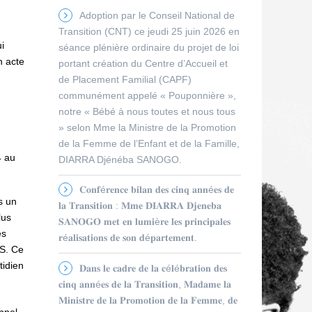
Adoption par le Conseil National de
Transition (CNT) ce jeudi 25 juin 2026 en
i
séance plénière ordinaire du projet de loi
n acte
portant création du Centre d’Accueil et
de Placement Familial (CAPF)
communément appelé « Pouponnière »,
notre « Bébé à nous toutes et nous tous
» selon Mme la Ministre de la Promotion
de la Femme de l’Enfant et de la Famille,
4 au
DIARRA Djénéba SANOGO.
𝐂𝐨𝐧𝐟é𝐫𝐞𝐧𝐜𝐞 𝐛𝐢𝐥𝐚𝐧 𝐝𝐞𝐬 𝐜𝐢𝐧𝐪 𝐚𝐧𝐧é𝐞𝐬 𝐝𝐞
s un
𝐥𝐚 𝐓𝐫𝐚𝐧𝐬𝐢𝐭𝐢𝐨𝐧 : 𝐌𝐦𝐞 𝐃𝐈𝐀𝐑𝐑𝐀 𝐃𝐣𝐞𝐧𝐞𝐛𝐚
lus
𝐒𝐀𝐍𝐎𝐆𝐎 𝐦𝐞𝐭 𝐞𝐧 𝐥𝐮𝐦𝐢è𝐫𝐞 𝐥𝐞𝐬 𝐩𝐫𝐢𝐧𝐜𝐢𝐩𝐚𝐥𝐞𝐬
es
𝐫é𝐚𝐥𝐢𝐬𝐚𝐭𝐢𝐨𝐧𝐬 𝐝𝐞 𝐬𝐨𝐧 𝐝é𝐩𝐚𝐫𝐭𝐞𝐦𝐞𝐧𝐭.
IS. Ce
tidien
𝐃𝐚𝐧𝐬 𝐥𝐞 𝐜𝐚𝐝𝐫𝐞 𝐝𝐞 𝐥𝐚 𝐜é𝐥é𝐛𝐫𝐚𝐭𝐢𝐨𝐧 𝐝𝐞𝐬
𝐜𝐢𝐧𝐪 𝐚𝐧𝐧é𝐞𝐬 𝐝𝐞 𝐥𝐚 𝐓𝐫𝐚𝐧𝐬𝐢𝐭𝐢𝐨𝐧, 𝐌𝐚𝐝𝐚𝐦𝐞 𝐥𝐚
𝐌𝐢𝐧𝐢𝐬𝐭𝐫𝐞 𝐝𝐞 𝐥𝐚 𝐏𝐫𝐨𝐦𝐨𝐭𝐢𝐨𝐧 𝐝𝐞 𝐥𝐚 𝐅𝐞𝐦𝐦𝐞, 𝐝𝐞