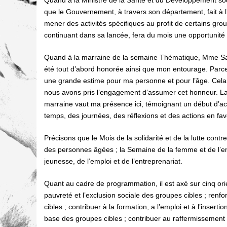
Quand à la Ministre de la Santé et du Développement social
que le Gouvernement, à travers son département, fait à l
mener des activités spécifiques au profit de certains grou
continuant dans sa lancée, fera du mois une opportunité d
Quand à la marraine de la semaine Thématique, Mme Sanga
été tout d’abord honorée ainsi que mon entourage. Parce
une grande estime pour ma personne et pour l’âge. Cela
nous avons pris l’engagement d’assumer cet honneur. La 
marraine vaut ma présence ici, témoignant un début d’acti
temps, des journées, des réflexions et des actions en fav
Précisons que le Mois de la solidarité et de la lutte con
des personnes âgées ; la Semaine de la femme et de l’en
jeunesse, de l’emploi et de l’entreprenariat.
Quant au cadre de programmation, il est axé sur cinq orien
pauvreté et l’exclusion sociale des groupes cibles ; renfo
cibles ; contribuer à la formation, a l’emploi et à l’insert
base des groupes cibles ; contribuer au raffermissement d