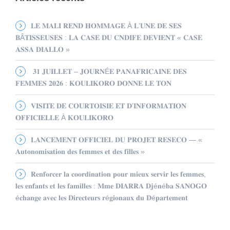
𝐋𝐄 𝐌𝐀𝐋𝐈 𝐑𝐄𝐍𝐃 𝐇𝐎𝐌𝐌𝐀𝐆𝐄 À 𝐋’𝐔𝐍𝐄 𝐃𝐄 𝐒𝐄𝐒
𝐁Â𝐓𝐈𝐒𝐒𝐄𝐔𝐒𝐄𝐒 : 𝐋𝐀 𝐂𝐀𝐒𝐄 𝐃𝐔 𝐂𝐍𝐃𝐈𝐅𝐄 𝐃𝐄𝐕𝐈𝐄𝐍𝐓 « 𝐂𝐀𝐒𝐄
𝐀𝐒𝐒𝐀 𝐃𝐈𝐀𝐋𝐋𝐎 »
𝟑𝟏 𝐉𝐔𝐈𝐋𝐋𝐄𝐓 – 𝐉𝐎𝐔𝐑𝐍É𝐄 𝐏𝐀𝐍𝐀𝐅𝐑𝐈𝐂𝐀𝐈𝐍𝐄 𝐃𝐄𝐒
𝐅𝐄𝐌𝐌𝐄𝐒 𝟐𝟎𝟐𝟔 : 𝐊𝐎𝐔𝐋𝐈𝐊𝐎𝐑𝐎 𝐃𝐎𝐍𝐍𝐄 𝐋𝐄 𝐓𝐎𝐍
𝐕𝐈𝐒𝐈𝐓𝐄 𝐃𝐄 𝐂𝐎𝐔𝐑𝐓𝐎𝐈𝐒𝐈𝐄 𝐄𝐓 𝐃’𝐈𝐍𝐅𝐎𝐑𝐌𝐀𝐓𝐈𝐎𝐍
𝐎𝐅𝐅𝐈𝐂𝐈𝐄𝐋𝐋𝐄 À 𝐊𝐎𝐔𝐋𝐈𝐊𝐎𝐑𝐎
𝐋𝐀𝐍𝐂𝐄𝐌𝐄𝐍𝐓 𝐎𝐅𝐅𝐈𝐂𝐈𝐄𝐋 𝐃𝐔 𝐏𝐑𝐎𝐉𝐄𝐓 𝐑𝐄𝐒𝐄𝐂𝐎 — «
𝐀𝐮𝐭𝐨𝐧𝐨𝐦𝐢𝐬𝐚𝐭𝐢𝐨𝐧 𝐝𝐞𝐬 𝐟𝐞𝐦𝐦𝐞𝐬 𝐞𝐭 𝐝𝐞𝐬 𝐟𝐢𝐥𝐥𝐞𝐬 »
𝐑𝐞𝐧𝐟𝐨𝐫𝐜𝐞𝐫 𝐥𝐚 𝐜𝐨𝐨𝐫𝐝𝐢𝐧𝐚𝐭𝐢𝐨𝐧 𝐩𝐨𝐮𝐫 𝐦𝐢𝐞𝐮𝐱 𝐬𝐞𝐫𝐯𝐢𝐫 𝐥𝐞𝐬 𝐟𝐞𝐦𝐦𝐞𝐬,
𝐥𝐞𝐬 𝐞𝐧𝐟𝐚𝐧𝐭𝐬 𝐞𝐭 𝐥𝐞𝐬 𝐟𝐚𝐦𝐢𝐥𝐥𝐞𝐬 : 𝐌𝐦𝐞 𝐃𝐈𝐀𝐑𝐑𝐀 𝐃𝐣é𝐧é𝐛𝐚 𝐒𝐀𝐍𝐎𝐆𝐎
é𝐜𝐡𝐚𝐧𝐠𝐞 𝐚𝐯𝐞𝐜 𝐥𝐞𝐬 𝐃𝐢𝐫𝐞𝐜𝐭𝐞𝐮𝐫𝐬 𝐫é𝐠𝐢𝐨𝐧𝐚𝐮𝐱 𝐝𝐮 𝐃é𝐩𝐚𝐫𝐭𝐞𝐦𝐞𝐧𝐭