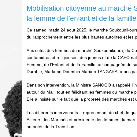
Mobilisation citoyenne au marché S
la femme de l’enfant et de la famil
Ce samedi matin 24 aout 2025, le marché Soukounikoura 
du rapprochement entre les plus hautes autorités et les 
Aux côtés des femmes du marché Soukounikoura, du Collec
coutumières et religieuses, des jeunes et de la CAFO n
Femme, de l’Enfant et de la Famille, accompagnée de s
Durable, Madame Doumbia Mariam TANGARA, a pris part
Dans son intervention, la Ministre SANOGO a rappelé l’impo
autour du Mali, tout en félicitant les femmes du marché po
Elle a insisté sur le fait que la propreté des marchés est 
Les différents intervenants – représentant du chef de qua
Acteurs des Marchés et présidente des femmes du marché –
autorités de la Transition.