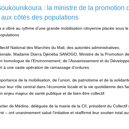
oukounikoura : la ministre de la promotion 
le aux côtés des populations
a vibré au rythme d’une grande mobilisation citoyenne placée sous le
populations.
tif National des Marchés du Mali, des autorités administratives,
ationale, Madame Diarra Djénéba SANOGO, Ministre de la Promotion de
on homologue de l’Environnement, de l’Assainissement et du Dévelop
 à une vaste opération de ramassage d’ordures.
rtance de la mobilisation, de l’union, de patriotisme et de la solidarit
ur leur rôle central dans l’économie locale et la vie quotidienne des fam
un enjeu majeur de santé publique et de bien-être collectif.
rtier de Médine, déléguée de la mairie de la CII, président du Collectif
 ont unanimement salué l’initiative et réaffirmé leur soutien total au