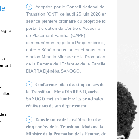
Adoption par le Conseil National de
de
Transition (CNT) ce jeudi 25 juin 2026 en
séance plénière ordinaire du projet de loi
portant création du Centre d’Accueil et
 signe
de Placement Familial (CAPF)
communément appelé « Pouponnière »,
notre « Bébé à nous toutes et nous tous
» selon Mme la Ministre de la Promotion
 la
de la Femme de l’Enfant et de la Famille,
pement
DIARRA Djénéba SANOGO.
𝐂𝐨𝐧𝐟é𝐫𝐞𝐧𝐜𝐞 𝐛𝐢𝐥𝐚𝐧 𝐝𝐞𝐬 𝐜𝐢𝐧𝐪 𝐚𝐧𝐧é𝐞𝐬 𝐝𝐞
é
𝐥𝐚 𝐓𝐫𝐚𝐧𝐬𝐢𝐭𝐢𝐨𝐧 : 𝐌𝐦𝐞 𝐃𝐈𝐀𝐑𝐑𝐀 𝐃𝐣𝐞𝐧𝐞𝐛𝐚
illes.
𝐒𝐀𝐍𝐎𝐆𝐎 𝐦𝐞𝐭 𝐞𝐧 𝐥𝐮𝐦𝐢è𝐫𝐞 𝐥𝐞𝐬 𝐩𝐫𝐢𝐧𝐜𝐢𝐩𝐚𝐥𝐞𝐬
𝐫é𝐚𝐥𝐢𝐬𝐚𝐭𝐢𝐨𝐧𝐬 𝐝𝐞 𝐬𝐨𝐧 𝐝é𝐩𝐚𝐫𝐭𝐞𝐦𝐞𝐧𝐭.
 des
𝐃𝐚𝐧𝐬 𝐥𝐞 𝐜𝐚𝐝𝐫𝐞 𝐝𝐞 𝐥𝐚 𝐜é𝐥é𝐛𝐫𝐚𝐭𝐢𝐨𝐧 𝐝𝐞𝐬
x
𝐜𝐢𝐧𝐪 𝐚𝐧𝐧é𝐞𝐬 𝐝𝐞 𝐥𝐚 𝐓𝐫𝐚𝐧𝐬𝐢𝐭𝐢𝐨𝐧, 𝐌𝐚𝐝𝐚𝐦𝐞 𝐥𝐚
𝐌𝐢𝐧𝐢𝐬𝐭𝐫𝐞 𝐝𝐞 𝐥𝐚 𝐏𝐫𝐨𝐦𝐨𝐭𝐢𝐨𝐧 𝐝𝐞 𝐥𝐚 𝐅𝐞𝐦𝐦𝐞, 𝐝𝐞