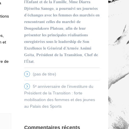
𝐥’𝐄𝐧𝐟𝐚𝐧𝐭 𝐞𝐭 𝐝𝐞 𝐥𝐚 𝐅𝐚𝐦𝐢𝐥𝐥𝐞, 𝐌𝐦𝐞 𝐃𝐢𝐚𝐫𝐫𝐚
a
𝐃𝐣é𝐧é𝐛𝐚 𝐒𝐚𝐧𝐨𝐠𝐨, 𝐚 𝐩𝐨𝐮𝐫𝐬𝐮𝐢𝐯𝐢 𝐬𝐞𝐬 𝐣𝐨𝐮𝐫𝐧é𝐞𝐬
𝐝’é𝐜𝐡𝐚𝐧𝐠𝐞𝐬 𝐚𝐯𝐞𝐜 𝐥𝐞𝐬 𝐟𝐞𝐦𝐦𝐞𝐬 𝐝𝐞𝐬 𝐦𝐚𝐫𝐜𝐡é𝐬 𝐞𝐧
tions
𝐫𝐞𝐧𝐜𝐨𝐧𝐭𝐫𝐚𝐧𝐭 𝐜𝐞𝐥𝐥𝐞𝐬 𝐝𝐮 𝐦𝐚𝐫𝐜𝐡é 𝐝𝐞
𝐃𝐨𝐮𝐠𝐨𝐮𝐥𝐚𝐤𝐨𝐫𝐨 𝐏𝐥𝐚𝐭𝐞𝐚𝐮, 𝐚𝐟𝐢𝐧 𝐝𝐞 𝐥𝐞𝐮𝐫
𝐩𝐫é𝐬𝐞𝐧𝐭𝐞𝐫 𝐥𝐞𝐬 𝐩𝐫𝐢𝐧𝐜𝐢𝐩𝐚𝐥𝐞𝐬 𝐫é𝐚𝐥𝐢𝐬𝐚𝐭𝐢𝐨𝐧𝐬
s,
𝐞𝐧𝐫𝐞𝐠𝐢𝐬𝐭𝐫é𝐞𝐬 𝐬𝐨𝐮𝐬 𝐥𝐞 𝐥𝐞𝐚𝐝𝐞𝐫𝐬𝐡𝐢𝐩 𝐝𝐞 𝐒𝐨𝐧
n et
𝐄𝐱𝐜𝐞𝐥𝐥𝐞𝐧𝐜𝐞 𝐥𝐞 𝐆é𝐧é𝐫𝐚𝐥 𝐝’𝐀𝐫𝐦é𝐞 𝐀𝐬𝐬𝐢𝐦𝐢
𝐆𝐨ï𝐭𝐚, 𝐏𝐫é𝐬𝐢𝐝𝐞𝐧𝐭 𝐝𝐞 𝐥𝐚 𝐓𝐫𝐚𝐧𝐬𝐢𝐭𝐢𝐨𝐧, 𝐂𝐡𝐞𝐟 𝐝𝐞
re de
𝐥’É𝐭𝐚𝐭.
(pas de titre)
5ᵉ anniversaire de l’investiture du
Président de la Transition : forte
mobilisation des femmes et des jeunes
au Palais des Sports
Commentaires récents