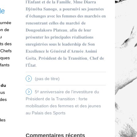
𝐥’𝐄𝐧𝐟𝐚𝐧𝐭 𝐞𝐭 𝐝𝐞 𝐥𝐚 𝐅𝐚𝐦𝐢𝐥𝐥𝐞, 𝐌𝐦𝐞 𝐃𝐢𝐚𝐫𝐫𝐚
𝐃𝐣é𝐧é𝐛𝐚 𝐒𝐚𝐧𝐨𝐠𝐨, 𝐚 𝐩𝐨𝐮𝐫𝐬𝐮𝐢𝐯𝐢 𝐬𝐞𝐬 𝐣𝐨𝐮𝐫𝐧é𝐞𝐬
le
𝐝’é𝐜𝐡𝐚𝐧𝐠𝐞𝐬 𝐚𝐯𝐞𝐜 𝐥𝐞𝐬 𝐟𝐞𝐦𝐦𝐞𝐬 𝐝𝐞𝐬 𝐦𝐚𝐫𝐜𝐡é𝐬 𝐞𝐧
ournée
𝐫𝐞𝐧𝐜𝐨𝐧𝐭𝐫𝐚𝐧𝐭 𝐜𝐞𝐥𝐥𝐞𝐬 𝐝𝐮 𝐦𝐚𝐫𝐜𝐡é 𝐝𝐞
on de
𝐃𝐨𝐮𝐠𝐨𝐮𝐥𝐚𝐤𝐨𝐫𝐨 𝐏𝐥𝐚𝐭𝐞𝐚𝐮, 𝐚𝐟𝐢𝐧 𝐝𝐞 𝐥𝐞𝐮𝐫
u
𝐩𝐫é𝐬𝐞𝐧𝐭𝐞𝐫 𝐥𝐞𝐬 𝐩𝐫𝐢𝐧𝐜𝐢𝐩𝐚𝐥𝐞𝐬 𝐫é𝐚𝐥𝐢𝐬𝐚𝐭𝐢𝐨𝐧𝐬
ts des
𝐞𝐧𝐫𝐞𝐠𝐢𝐬𝐭𝐫é𝐞𝐬 𝐬𝐨𝐮𝐬 𝐥𝐞 𝐥𝐞𝐚𝐝𝐞𝐫𝐬𝐡𝐢𝐩 𝐝𝐞 𝐒𝐨𝐧
s Chefs
𝐄𝐱𝐜𝐞𝐥𝐥𝐞𝐧𝐜𝐞 𝐥𝐞 𝐆é𝐧é𝐫𝐚𝐥 𝐝’𝐀𝐫𝐦é𝐞 𝐀𝐬𝐬𝐢𝐦𝐢
iques
𝐆𝐨ï𝐭𝐚, 𝐏𝐫é𝐬𝐢𝐝𝐞𝐧𝐭 𝐝𝐞 𝐥𝐚 𝐓𝐫𝐚𝐧𝐬𝐢𝐭𝐢𝐨𝐧, 𝐂𝐡𝐞𝐟 𝐝𝐞
fants
𝐥’É𝐭𝐚𝐭.
(pas de titre)
 du
5ᵉ anniversaire de l’investiture du
ous
Président de la Transition : forte
 des
mobilisation des femmes et des jeunes
au Palais des Sports
des
Commentaires récents