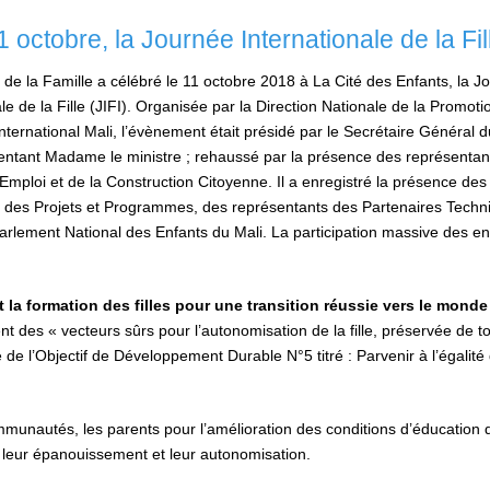
1 octobre, la Journée Internationale de la Fil
 de la Famille a célébré le 11 octobre 2018 à La Cité des Enfants, la J
le de la Fille (JIFI). Organisée par la Direction Nationale de la Promoti
nternational Mali, l’évènement était présidé par le Secrétaire Général d
tant Madame le ministre ; rehaussé par la présence des représentan
’Emploi et de la Construction Citoyenne. Il a enregistré la présence de
s, des Projets et Programmes, des représentants des Partenaires Techn
 parlement National des Enfants du Mali. La participation massive des en
t la formation des filles pour une transition réussie vers le monde
uent des « vecteurs sûrs pour l’autonomisation de la fille, préservée de t
de l’Objectif de Développement Durable N°5 titré : Parvenir à l’égalité
mmunautés, les parents pour l’amélioration des conditions d’éducation 
de leur épanouissement et leur autonomisation.