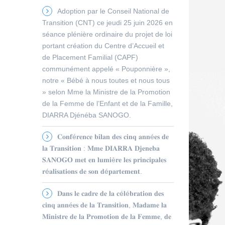
Adoption par le Conseil National de
Transition (CNT) ce jeudi 25 juin 2026 en
séance plénière ordinaire du projet de loi
portant création du Centre d’Accueil et
de Placement Familial (CAPF)
communément appelé « Pouponnière »,
notre « Bébé à nous toutes et nous tous
» selon Mme la Ministre de la Promotion
de la Femme de l’Enfant et de la Famille,
DIARRA Djénéba SANOGO.
𝐂𝐨𝐧𝐟é𝐫𝐞𝐧𝐜𝐞 𝐛𝐢𝐥𝐚𝐧 𝐝𝐞𝐬 𝐜𝐢𝐧𝐪 𝐚𝐧𝐧é𝐞𝐬 𝐝𝐞
𝐥𝐚 𝐓𝐫𝐚𝐧𝐬𝐢𝐭𝐢𝐨𝐧 : 𝐌𝐦𝐞 𝐃𝐈𝐀𝐑𝐑𝐀 𝐃𝐣𝐞𝐧𝐞𝐛𝐚
𝐒𝐀𝐍𝐎𝐆𝐎 𝐦𝐞𝐭 𝐞𝐧 𝐥𝐮𝐦𝐢è𝐫𝐞 𝐥𝐞𝐬 𝐩𝐫𝐢𝐧𝐜𝐢𝐩𝐚𝐥𝐞𝐬
𝐫é𝐚𝐥𝐢𝐬𝐚𝐭𝐢𝐨𝐧𝐬 𝐝𝐞 𝐬𝐨𝐧 𝐝é𝐩𝐚𝐫𝐭𝐞𝐦𝐞𝐧𝐭.
𝐃𝐚𝐧𝐬 𝐥𝐞 𝐜𝐚𝐝𝐫𝐞 𝐝𝐞 𝐥𝐚 𝐜é𝐥é𝐛𝐫𝐚𝐭𝐢𝐨𝐧 𝐝𝐞𝐬
𝐜𝐢𝐧𝐪 𝐚𝐧𝐧é𝐞𝐬 𝐝𝐞 𝐥𝐚 𝐓𝐫𝐚𝐧𝐬𝐢𝐭𝐢𝐨𝐧, 𝐌𝐚𝐝𝐚𝐦𝐞 𝐥𝐚
𝐌𝐢𝐧𝐢𝐬𝐭𝐫𝐞 𝐝𝐞 𝐥𝐚 𝐏𝐫𝐨𝐦𝐨𝐭𝐢𝐨𝐧 𝐝𝐞 𝐥𝐚 𝐅𝐞𝐦𝐦𝐞, 𝐝𝐞