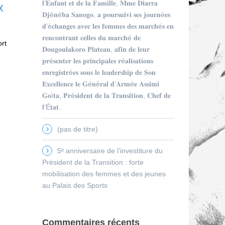
𝐥’𝐄𝐧𝐟𝐚𝐧𝐭 𝐞𝐭 𝐝𝐞 𝐥𝐚 𝐅𝐚𝐦𝐢𝐥𝐥𝐞, 𝐌𝐦𝐞 𝐃𝐢𝐚𝐫𝐫𝐚
x
𝐃𝐣é𝐧é𝐛𝐚 𝐒𝐚𝐧𝐨𝐠𝐨, 𝐚 𝐩𝐨𝐮𝐫𝐬𝐮𝐢𝐯𝐢 𝐬𝐞𝐬 𝐣𝐨𝐮𝐫𝐧é𝐞𝐬
𝐝’é𝐜𝐡𝐚𝐧𝐠𝐞𝐬 𝐚𝐯𝐞𝐜 𝐥𝐞𝐬 𝐟𝐞𝐦𝐦𝐞𝐬 𝐝𝐞𝐬 𝐦𝐚𝐫𝐜𝐡é𝐬 𝐞𝐧
𝐫𝐞𝐧𝐜𝐨𝐧𝐭𝐫𝐚𝐧𝐭 𝐜𝐞𝐥𝐥𝐞𝐬 𝐝𝐮 𝐦𝐚𝐫𝐜𝐡é 𝐝𝐞
ort
𝐃𝐨𝐮𝐠𝐨𝐮𝐥𝐚𝐤𝐨𝐫𝐨 𝐏𝐥𝐚𝐭𝐞𝐚𝐮, 𝐚𝐟𝐢𝐧 𝐝𝐞 𝐥𝐞𝐮𝐫
𝐩𝐫é𝐬𝐞𝐧𝐭𝐞𝐫 𝐥𝐞𝐬 𝐩𝐫𝐢𝐧𝐜𝐢𝐩𝐚𝐥𝐞𝐬 𝐫é𝐚𝐥𝐢𝐬𝐚𝐭𝐢𝐨𝐧𝐬
𝐞𝐧𝐫𝐞𝐠𝐢𝐬𝐭𝐫é𝐞𝐬 𝐬𝐨𝐮𝐬 𝐥𝐞 𝐥𝐞𝐚𝐝𝐞𝐫𝐬𝐡𝐢𝐩 𝐝𝐞 𝐒𝐨𝐧
𝐄𝐱𝐜𝐞𝐥𝐥𝐞𝐧𝐜𝐞 𝐥𝐞 𝐆é𝐧é𝐫𝐚𝐥 𝐝’𝐀𝐫𝐦é𝐞 𝐀𝐬𝐬𝐢𝐦𝐢
𝐆𝐨ï𝐭𝐚, 𝐏𝐫é𝐬𝐢𝐝𝐞𝐧𝐭 𝐝𝐞 𝐥𝐚 𝐓𝐫𝐚𝐧𝐬𝐢𝐭𝐢𝐨𝐧, 𝐂𝐡𝐞𝐟 𝐝𝐞
𝐥’É𝐭𝐚𝐭.
(pas de titre)
5ᵉ anniversaire de l’investiture du
Président de la Transition : forte
mobilisation des femmes et des jeunes
au Palais des Sports
Commentaires récents