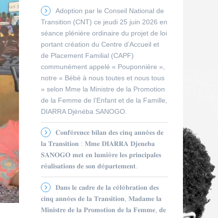
Adoption par le Conseil National de
Transition (CNT) ce jeudi 25 juin 2026 en
séance plénière ordinaire du projet de loi
portant création du Centre d’Accueil et
de Placement Familial (CAPF)
communément appelé « Pouponnière »,
notre « Bébé à nous toutes et nous tous
» selon Mme la Ministre de la Promotion
de la Femme de l’Enfant et de la Famille,
DIARRA Djénéba SANOGO.
𝐂𝐨𝐧𝐟é𝐫𝐞𝐧𝐜𝐞 𝐛𝐢𝐥𝐚𝐧 𝐝𝐞𝐬 𝐜𝐢𝐧𝐪 𝐚𝐧𝐧é𝐞𝐬 𝐝𝐞
𝐥𝐚 𝐓𝐫𝐚𝐧𝐬𝐢𝐭𝐢𝐨𝐧 : 𝐌𝐦𝐞 𝐃𝐈𝐀𝐑𝐑𝐀 𝐃𝐣𝐞𝐧𝐞𝐛𝐚
𝐒𝐀𝐍𝐎𝐆𝐎 𝐦𝐞𝐭 𝐞𝐧 𝐥𝐮𝐦𝐢è𝐫𝐞 𝐥𝐞𝐬 𝐩𝐫𝐢𝐧𝐜𝐢𝐩𝐚𝐥𝐞𝐬
𝐫é𝐚𝐥𝐢𝐬𝐚𝐭𝐢𝐨𝐧𝐬 𝐝𝐞 𝐬𝐨𝐧 𝐝é𝐩𝐚𝐫𝐭𝐞𝐦𝐞𝐧𝐭.
𝐃𝐚𝐧𝐬 𝐥𝐞 𝐜𝐚𝐝𝐫𝐞 𝐝𝐞 𝐥𝐚 𝐜é𝐥é𝐛𝐫𝐚𝐭𝐢𝐨𝐧 𝐝𝐞𝐬
𝐜𝐢𝐧𝐪 𝐚𝐧𝐧é𝐞𝐬 𝐝𝐞 𝐥𝐚 𝐓𝐫𝐚𝐧𝐬𝐢𝐭𝐢𝐨𝐧, 𝐌𝐚𝐝𝐚𝐦𝐞 𝐥𝐚
𝐌𝐢𝐧𝐢𝐬𝐭𝐫𝐞 𝐝𝐞 𝐥𝐚 𝐏𝐫𝐨𝐦𝐨𝐭𝐢𝐨𝐧 𝐝𝐞 𝐥𝐚 𝐅𝐞𝐦𝐦𝐞, 𝐝𝐞